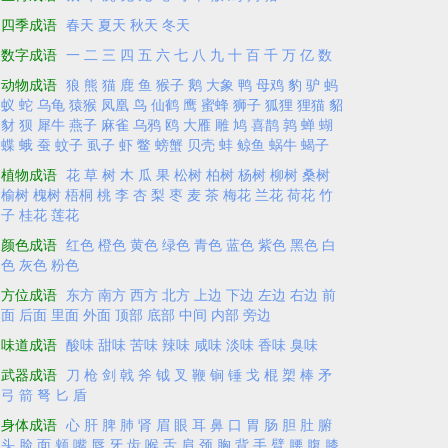
四季成语
春天
夏天
秋天
冬天
数字成语
一
二
三
四
五
六
七
八
九
十
百
千
万
亿
数
动物成语
狼
熊
猫
鹿
鱼
猴子
鹅
大象
鸭
母鸡
豹
驴
蚂
蚁
蛇
乌龟
猿猴
凤凰
鸟
仙鹤
鹰
蜜蜂
狮子
狐狸
狸猫
貂
豺
狈
犀牛
燕子
麻雀
乌鸦
鸥
大雁
雕
鸠
喜鹊
鹑
蝉
蝴
蝶
蛾
蚕
蚊子
虱子
虾
鳖
螃蟹
贝壳
蚌
鲸鱼
蜗牛
蝎子
植物成语
花
草
树
木
瓜
果
松树
柏树
杨树
柳树
桑树
榆树
槐树
梧桐
桃
李
杏
梨
枣
麦
茶
梅花
兰花
荷花
竹
子
桂花
莲花
颜色成语
红色
橙色
黄色
绿色
青色
蓝色
紫色
黑色
白
色
灰色
粉色
方位成语
东方
南方
西方
北方
上边
下边
左边
右边
前
面
后面
里面
外面
顶部
底部
中间
内部
旁边
味道成语
酸味
甜味
苦味
辣味
咸味
淡味
香味
臭味
武器成语
刀
枪
剑
戟
斧
钺
叉
鞭
锏
锤
戈
棍
槊
棒
矛
弓
箭
弩
匕
盾
身体成语
心
肝
脾
肺
肾
眉
眼
耳
鼻
口
胃
肠
胆
肚
腑
头
脸
面
颊
嘴
唇
牙
齿
喉
舌
肩
颈
胸
背
手
臂
腰
腹
膝