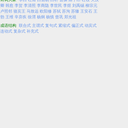
卿
韩愈
李贺
李清照
李商隐
李世民
李煜
刘禹锡
柳宗元
卢照邻
骆宾王
马致远
欧阳修
苏轼
苏洵
苏辙
王安石
王
勃
王维
辛弃疾
徐渭
杨炯
杨慎
曾巩
郑光祖
成语结构
联合式
主谓式
复句式
紧缩式
偏正式
动宾式
连动式
复杂式
补充式