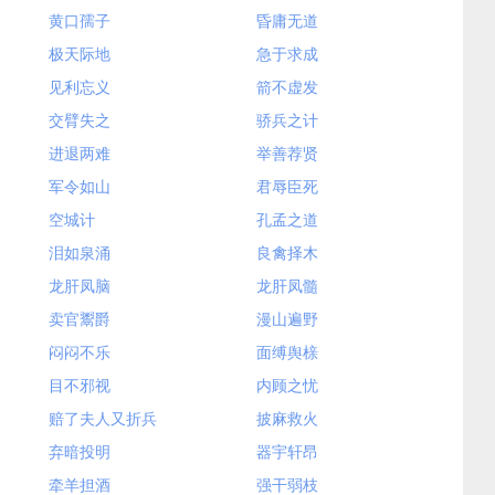
黄口孺子
昏庸无道
极天际地
急于求成
见利忘义
箭不虚发
交臂失之
骄兵之计
进退两难
举善荐贤
军令如山
君辱臣死
空城计
孔孟之道
泪如泉涌
良禽择木
龙肝凤脑
龙肝凤髓
卖官鬻爵
漫山遍野
闷闷不乐
面缚舆榇
目不邪视
内顾之忧
赔了夫人又折兵
披麻救火
弃暗投明
器宇轩昂
牵羊担酒
强干弱枝