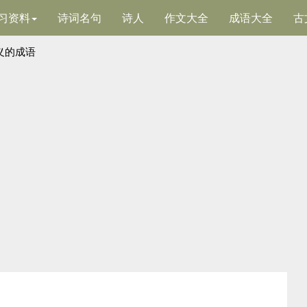
习资料
诗词名句
诗人
作文大全
成语大全
古
义的成语