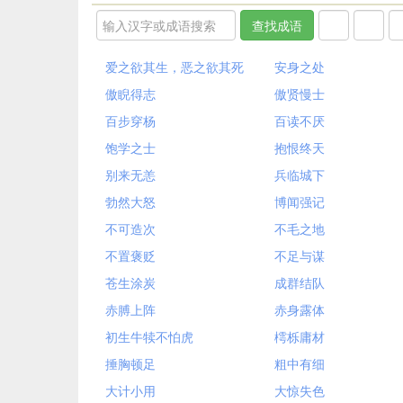
爱之欲其生，恶之欲其死
安身之处
傲睨得志
傲贤慢士
百步穿杨
百读不厌
饱学之士
抱恨终天
别来无恙
兵临城下
勃然大怒
博闻强记
不可造次
不毛之地
不置褒贬
不足与谋
苍生涂炭
成群结队
赤膊上阵
赤身露体
初生牛犊不怕虎
樗栎庸材
捶胸顿足
粗中有细
大计小用
大惊失色