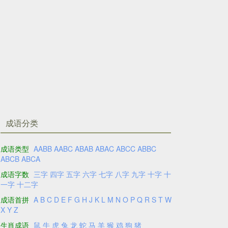
成语分类
成语类型
AABB
AABC
ABAB
ABAC
ABCC
ABBC
ABCB
ABCA
成语字数
三字
四字
五字
六字
七字
八字
九字
十字
十
一字
十二字
成语首拼
A
B
C
D
E
F
G
H
J
K
L
M
N
O
P
Q
R
S
T
W
X
Y
Z
生肖成语
鼠
牛
虎
兔
龙
蛇
马
羊
猴
鸡
狗
猪