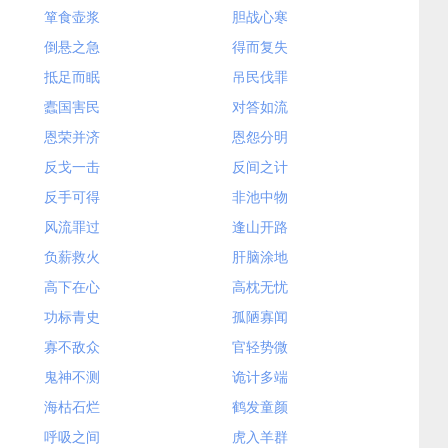
箪食壶浆
胆战心寒
倒悬之急
得而复失
抵足而眠
吊民伐罪
蠹国害民
对答如流
恩荣并济
恩怨分明
反戈一击
反间之计
反手可得
非池中物
风流罪过
逢山开路
负薪救火
肝脑涂地
高下在心
高枕无忧
功标青史
孤陋寡闻
寡不敌众
官轻势微
鬼神不测
诡计多端
海枯石烂
鹤发童颜
呼吸之间
虎入羊群