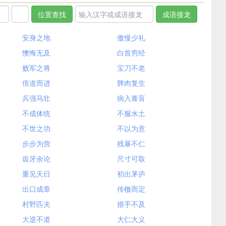
安身之地
傲慢少礼
懊悔无及
白首穷经
败军之将
宝刀不老
倍道而进
髀肉复生
兵强马壮
病入膏肓
不成体统
不服水土
不世之功
不以为意
步步为营
残暴不仁
齿牙余论
尺寸可取
重见天日
初出茅庐
出口成章
传檄而定
村野匹夫
措手不及
大逆不道
大仁大义