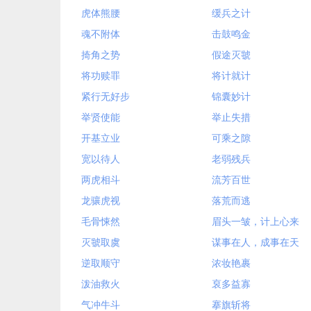
虎体熊腰
缓兵之计
魂不附体
击鼓鸣金
掎角之势
假途灭虢
将功赎罪
将计就计
紧行无好步
锦囊妙计
举贤使能
举止失措
开基立业
可乘之隙
宽以待人
老弱残兵
两虎相斗
流芳百世
龙骧虎视
落荒而逃
毛骨悚然
眉头一皱，计上心来
灭虢取虞
谋事在人，成事在天
逆取顺守
浓妆艳裹
泼油救火
裒多益寡
气冲牛斗
搴旗斩将