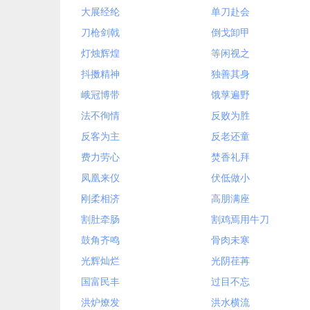
大展经纶
单刀赴会
刀枪剑戟
倒戈卸甲
灯烛辉煌
等闲视之
抖擞精神
独善其身
峨冠博带
饿莩遍野
法不徇情
反败为胜
反客为主
反老还童
费力劳心
焚香礼拜
凤凰来仪
伏低做小
刚柔相济
高朋满座
割肚牵肠
割鸡焉用牛刀
鼓角齐鸣
骨肉未寒
光辉灿烂
光阴荏苒
国富民丰
过目不忘
洪炉燎发
洪水横流