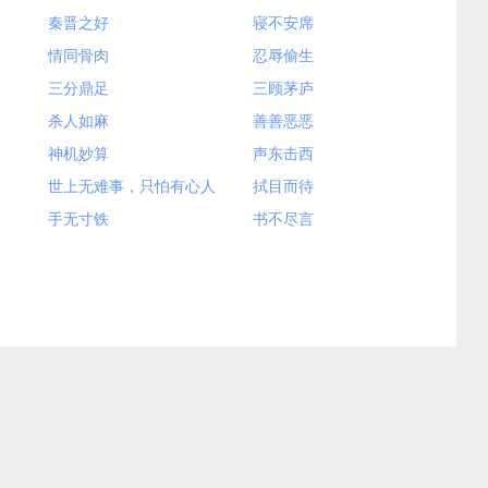
秦晋之好
寝不安席
情同骨肉
忍辱偷生
三分鼎足
三顾茅庐
杀人如麻
善善恶恶
神机妙算
声东击西
世上无难事，只怕有心人
拭目而待
手无寸铁
书不尽言