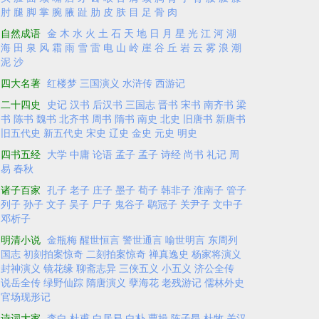
肘
腿
脚
掌
腕
腋
趾
肋
皮
肤
目
足
骨
肉
自然成语
金
木
水
火
土
石
天
地
日
月
星
光
江
河
湖
海
田
泉
风
霜
雨
雪
雷
电
山
岭
崖
谷
丘
岩
云
雾
浪
潮
泥
沙
四大名著
红楼梦
三国演义
水浒传
西游记
二十四史
史记
汉书
后汉书
三国志
晋书
宋书
南齐书
梁
书
陈书
魏书
北齐书
周书
隋书
南史
北史
旧唐书
新唐书
旧五代史
新五代史
宋史
辽史
金史
元史
明史
四书五经
大学
中庸
论语
孟子
孟子
诗经
尚书
礼记
周
易
春秋
诸子百家
孔子
老子
庄子
墨子
荀子
韩非子
淮南子
管子
列子
孙子
文子
吴子
尸子
鬼谷子
鹖冠子
关尹子
文中子
邓析子
明清小说
金瓶梅
醒世恒言
警世通言
喻世明言
东周列
国志
初刻拍案惊奇
二刻拍案惊奇
禅真逸史
杨家将演义
封神演义
镜花缘
聊斋志异
三侠五义
小五义
济公全传
说岳全传
绿野仙踪
隋唐演义
孽海花
老残游记
儒林外史
官场现形记
诗词大家
李白
杜甫
白居易
白朴
曹操
陈子昂
杜牧
关汉