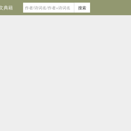
文典籍
搜索