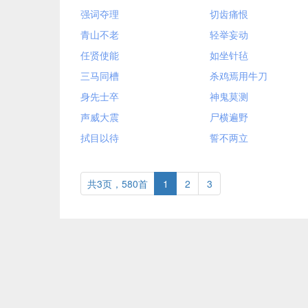
强词夺理
切齿痛恨
青山不老
轻举妄动
任贤使能
如坐针毡
三马同槽
杀鸡焉用牛刀
身先士卒
神鬼莫测
声威大震
尸横遍野
拭目以待
誓不两立
共3页，580首
1
2
3