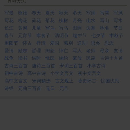
古诗分类
写景
咏物
春天
夏天
秋天
冬天
写雨
写雪
写风
写花
梅花
荷花
菊花
柳树
月亮
山水
写山
写水
长江
黄河
儿童
写鸟
写马
田园
边塞
地名
节日
春节
元宵节
寒食节
清明节
端午节
七夕节
中秋节
重阳节
怀古
抒情
爱国
离别
送别
思乡
思念
爱情
励志
哲理
闺怨
悼亡
写人
老师
母亲
友情
战争
读书
惜时
忧民
婉约
豪放
民谣
古诗十九首
古诗三百首
唐诗三百首
宋词三百首
小学古诗
初中古诗
高中古诗
小学文言文
初中文言文
高中文言文
宋词精选
古文观止
咏史怀古
忧国忧民
诗经
元曲三百首
元日
元旦