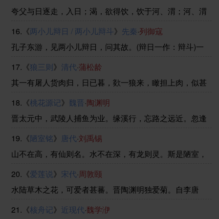
无敢哗者。遥闻深巷中犬吠，便有妇人惊觉欠伸，其夫呓
夸父与日逐走，入日；渴，欲得饮，饮于河、渭；河、渭
语 ......
不足，北饮大泽。未至，道渴而死。弃其杖，化为邓林。
16.《
两小儿辩日 / 两小儿辩斗
》
先秦
·
列御寇
孔子东游，见两小儿辩日，问其故。(辩日一作：辩斗)一
儿曰：“我以日始出时去人近，而日中时远也。”一儿以日
17.《
狼三则
》
清代
·
蒲松龄
初出远，而日中时近也。一儿曰：“日初出大如车盖，及日
中则如盘盂，此不为远者小而近者大乎？”一儿曰 ......
其一有屠人货肉归，日已暮，欻一狼来，瞰担上肉，似甚
垂涎，随尾行数里。屠惧，示之以刃，少却；及走，又从
18.《
桃花源记
》
魏晋
·
陶渊明
之。屠无计，思狼所欲者肉，不如姑悬诸树而早取之。遂
钩肉，翘足挂树间，示以空担。狼乃止。屠归。昧爽，往
晋太元中，武陵人捕鱼为业。缘溪行，忘路之远近。忽逢
......
桃花林，夹岸数百步，中无杂树，芳草鲜美，落英缤纷，
19.《
陋室铭
》
唐代
·
刘禹锡
渔人甚异之。复前行，欲穷其林。林尽水源，便得一山，
山有小口，仿佛若有光。便舍船，从口入。初极狭，才通
山不在高，有仙则名。水不在深，有龙则灵。斯是陋室，
......
惟吾德馨。苔痕上阶绿，草色入帘青。谈笑有鸿儒，往来
20.《
爱莲说
》
宋代
·
周敦颐
无白丁。可以调素琴，阅金经。无丝竹之乱耳，无案牍之
劳形。南阳诸葛庐，西蜀子云亭。孔子云：何陋之有？
水陆草木之花，可爱者甚蕃。晋陶渊明独爱菊。自李唐
来，世人盛爱牡丹。予独爱莲之出淤泥而不染，濯清涟而
21.《
核舟记
》
近现代
·
魏学洢
不妖，中通外直，不蔓不枝，香远益清，亭亭净植，可远