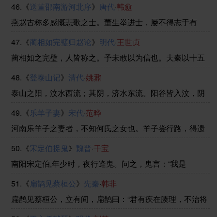
46.《
送董邵南游河北序
》
唐代
·
韩愈
不可得兼，舍生而取义者也。生亦我所欲，所欲有甚于生
者，故不为苟得也。死亦我所恶，所恶有甚于死者，故患
燕赵古称多感慨悲歌之士。董生举进士，屡不得志于有
......
司，怀抱利器，郁郁适兹土。吾知其必有合也。董生勉乎
47.《
蔺相如完璧归赵论
》
明代
·
王世贞
哉！夫以子之不遇时，苟慕义强仁者皆爱惜焉。矧燕赵之
士出乎其性者哉！然吾尝闻风俗与化移易，吾恶知其今不
蔺相如之完璧，人皆称之。予未敢以为信也。夫秦以十五
异 ......
城之空名，诈赵而胁其璧。是时言取璧者，情也，非欲以
48.《
登泰山记
》
清代
·
姚鼐
窥赵也。赵得其情则弗予，不得其情则予；得其情而畏之
则予，得其情而弗畏之则弗予。此两言决耳，奈之何既畏
泰山之阳，汶水西流；其阴，济水东流。阳谷皆入汶，阴
......
谷皆入济。当其南北分者，古长城也。最高日观峰，在长
49.《
乐羊子妻
》
宋代
·
范晔
城南十五里。余以乾隆三十九年十二月，自京师乘风雪，
历齐河、长清，穿泰山西北谷，越长城之限，至于泰安。
河南乐羊子之妻者，不知何氏之女也。羊子尝行路，得遗
......
金一饼，还以与妻。妻曰：“妾闻志士不饮‘盗泉’之水，廉
50.《
宋定伯捉鬼
》
魏晋
·
干宝
者不受嗟来之食，况拾遗求利,以污其行乎！”羊子大惭，乃
捐金于野，而远寻师学。一年来归，妻跪问其故 ......
南阳宋定伯,年少时，夜行逢鬼。问之，鬼言：“我是
鬼。”鬼问：“汝复谁？”定伯诳之，言：“我亦鬼。”鬼
51.《
扁鹊见蔡桓公
》
先秦
·
韩非
问：“欲至何所？”答曰：“欲至宛市。”鬼言：“我亦欲至宛
市。”遂行。数里，鬼言：“步行太亟，可共递相 ......
扁鹊见蔡桓公，立有间，扁鹊曰：“君有疾在腠理，不治将
恐深。”桓侯曰：“寡人无疾。”扁鹊出，桓侯曰：“医之好治