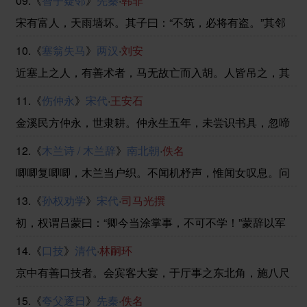
09.《
智子疑邻
》
先秦
·
韩非
曰：“待君久不至，已去。”友人便怒：“非人哉！与人期
行，相委而去。”元方曰：“君与家君期日中。日中 ......
宋有富人，天雨墙坏。其子曰：“不筑，必将有盗。”其邻
人之父亦云。暮而果大亡其财，其家甚智其子，而疑邻人
10.《
塞翁失马
》
两汉
·
刘安
之父。
近塞上之人，有善术者，马无故亡而入胡。人皆吊之，其
父曰：“此何遽不为福乎？”居数月，其马将胡骏马而归。
11.《
伤仲永
》
宋代
·
王安石
人皆贺之，其父曰：“此何遽不能为祸乎？”家富良马，其
子好骑，堕而折其髀。人皆吊之，其父曰：“此何遽 ......
金溪民方仲永，世隶耕。仲永生五年，未尝识书具，忽啼
求之。父异焉，借旁近与之，即书诗四句，并自为其名。
12.《
木兰诗 / 木兰辞
》
南北朝
·
佚名
其诗以养父母、收族为意，传一乡秀才观之。自是指物作
诗立就，其文理皆有可观者。邑人奇之，稍稍宾客其父，
唧唧复唧唧，木兰当户织。不闻机杼声，惟闻女叹息。问
......
女何所思，问女何所忆。女亦无所思，女亦无所忆。昨夜
13.《
孙权劝学
》
宋代
·
司马光撰
见军帖，可汗大点兵，军书十二卷，卷卷有爷名。阿爷无
大儿，木兰无长兄，愿为市鞍马，从此替爷征。东市买骏
初，权谓吕蒙曰：“卿今当涂掌事，不可不学！”蒙辞以军
......
中多务。权曰：“孤岂欲卿治经为博士邪?但当涉猎，见往
14.《
口技
》
清代
·
林嗣环
事耳。卿言多务，孰若孤？孤常读书，自以为大有所
益。”蒙乃始就学。及鲁肃过寻阳，与蒙论议，大惊曰：
京中有善口技者。会宾客大宴，于厅事之东北角，施八尺
......
屏障，口技人坐屏障中，一桌、一椅、一扇、一抚尺而
15.《
夸父逐日
》
先秦
·
佚名
已。众宾团坐。少顷，但闻屏障中抚尺一下，满坐寂然，