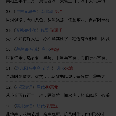
崇祯五年十二月，余住西湖。大雪三日，湖中人鸟声俱
......
绝。是日更定矣，余挐一小舟，拥毳衣炉火，独往湖心亭
28.《
与朱元思书
》
南北朝
·
吴均
看雪。雾凇沆砀，天与云与山与水，上下一白。湖上影
子，惟长堤一痕、湖心亭一点、与余舟一芥、舟中人两三
风烟俱净，天山共色。从流飘荡，任意东西。自富阳至桐
粒而 ......
庐一百许里，奇山异水，天下独绝。水皆缥碧，千丈见
29.《
五柳先生传
》
魏晋
·
陶渊明
底。游鱼细石，直视无碍。急湍甚箭，猛浪若奔。夹岸高
山，皆生寒树，负势竞上，互相轩邈，争高直指，千百成
先生不知何许人也，亦不详其姓字，宅边有五柳树，因以
峰 ......
为号焉。闲静少言，不慕荣利。好读书，不求甚解；每有
30.《
杂说四·马说
》
唐代
·
韩愈
会意，便欣然忘食。性嗜酒，家贫不能常得。亲旧知其如
此，或置酒而招之；造饮辄尽，期在必醉。既醉而退，曾
世有伯乐，然后有千里马。千里马常有，而伯乐不常有。
......
故虽有名马，祇辱于奴隶人之手，骈死于槽枥之间，不以
31.《
送东阳马生序(节选)
》
明代
·
宋濂
千里称也。(祇辱一作：只辱)马之千里者，一食或尽粟一
石。食马者不知其能千里而食也。是马也，虽有千里之
余幼时即嗜学。家贫，无从致书以观，每假借于藏书之
......
家，手自笔录，计日以还。天大寒，砚冰坚，手指不可屈
32.《
小石潭记
》
唐代
·
柳宗元
伸，弗之怠。录毕，走送之，不敢稍逾约。以是人多以书
假余，余因得遍观群书。既加冠，益慕圣贤之道，又患无
从小丘西行百二十步，隔篁竹，闻水声，如鸣佩环，心乐
硕 ......
之。伐竹取道，下见小潭，水尤清冽。全石以为底，近
33.《
满井游记
》
明代
·
袁宏道
岸，卷石底以出，为坻，为屿，为嵁，为岩。青树翠蔓，
蒙络摇缀，参差披拂。(佩环一作：珮)潭中鱼可百许头，
燕地寒，花朝节后，余寒犹厉。冻风时作，作则飞沙走