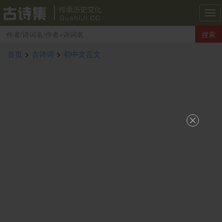
古
诗
搜索
集
导
首页
>
古诗词
>
初中文言文
航