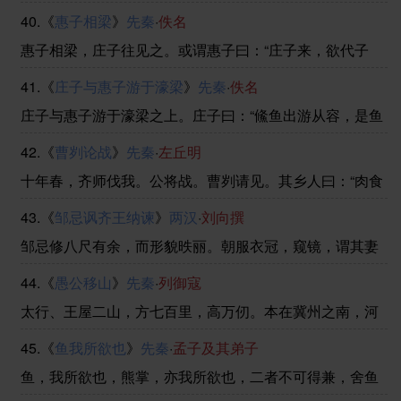
中，管夷吾举于士，孙叔敖举于海，百里奚举于市。故天
40.《
惠子相梁
》
先秦
·
佚名
将降大任于是人也，必先苦其心志，劳其筋骨，饿其体
肤，空乏其身，行拂乱其所为，所以动心忍性，曾益其所
惠子相梁，庄子往见之。或谓惠子曰：“庄子来，欲代子
不能 ......
相。”于是惠子恐，搜于国中三日三夜。庄子往见之，
41.《
庄子与惠子游于濠梁
》
先秦
·
佚名
曰：“南方有鸟，其名为鹓鶵，子知之乎？夫鹓鶵发于南
海，而飞于北海；非梧桐不止，非练实不食，非醴泉不
庄子与惠子游于濠梁之上。庄子曰：“鯈鱼出游从容，是鱼
饮。 ......
之乐也。”惠子曰：“子非鱼，安知鱼之乐？”庄子曰：“子非
42.《
曹刿论战
》
先秦
·
左丘明
我，安知我不知鱼之乐？”惠子曰：“我非子，固不知子
矣；子固非鱼也，子之不知鱼之乐全矣！”庄子 ......
十年春，齐师伐我。公将战。曹刿请见。其乡人曰：“肉食
者谋之，又何间焉？”刿曰：“肉食者鄙，未能远谋。”乃入
43.《
邹忌讽齐王纳谏
》
两汉
·
刘向撰
见。问：“何以战？”公曰：“衣食所安，弗敢专也，必以分
人。”对曰：“小惠未徧，民弗从也。”公曰 ......
邹忌修八尺有余，而形貌昳丽。朝服衣冠，窥镜，谓其妻
曰：“我孰与城北徐公美？”其妻曰：“君美甚，徐公何能及
44.《
愚公移山
》
先秦
·
列御寇
君也？”城北徐公，齐国之美丽者也。忌不自信，而复问其
妾曰：“吾孰与徐公美？”妾曰：“徐公何能及君 ......
太行、王屋二山，方七百里，高万仞。本在冀州之南，河
阳之北。北山愚公者，年且九十，面山而居。惩山北之
45.《
鱼我所欲也
》
先秦
·
孟子及其弟子
塞，出入之迂也。聚室而谋曰：“吾与汝毕力平险，指通豫
南，达于汉阴，可乎？”杂然相许。其妻献疑曰：“以君 ......
鱼，我所欲也，熊掌，亦我所欲也，二者不可得兼，舍鱼
而取熊掌者也。生，亦我所欲也，义，亦我所欲也，二者