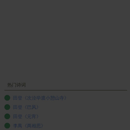
热门诗词
田登《次泾毕渡小憩山寺》
田登《巴风》
田登《元宵》
李禺《两相思》