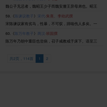
柱，错折有声。相顾失色。久之，方知地震，各疾趋出。
魏公子无忌者，魏昭王少子而魏安釐王异母弟也。昭王
见 ......
薨，安釐王即位，封公子为信陵君。是时范睢亡魏相秦，
59.《
陈谏议教子
》
宋代
·
朱熹、李幼武撰
以怨魏齐故，秦兵围大梁，破魏华阳下军，走芒卯。魏王
及公子患之。公子为人仁而下士，士无贤不肖皆谦而礼交
宋陈谏议家有劣马，性暴，不可驭，蹄啮伤人多矣。一
之 ......
日，谏议入厩，不见是马，因诘仆：“彼马何以不见？”仆
60.《
陈万年教子
》
两汉
·
班固撰
言为陈尧咨售之贾人矣。尧咨者，陈谏议之子也。谏议遽
召子，曰：“汝为贵臣，家中左右尚不能制，贾人安能蓄
陈万年乃朝中重臣也尝病，召子咸教戒于床下。语至三
......
更，咸睡，头触屏风。万年大怒，欲杖之，曰：“乃公戒
汝，汝反睡，不听吾言，何也？”咸叩头谢曰：“具晓所
言，大要教咸谄也。”万年乃不复言。
共2页，114首
1
2