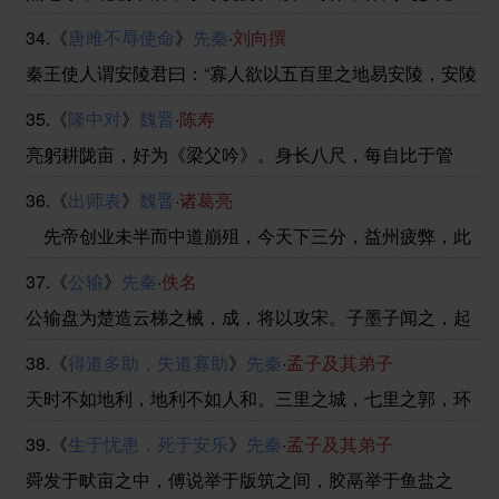
......
砾。局促一室之内，欲出不得。每冒风驰行，未百步辄
34.《
唐雎不辱使命
》
先秦
·
刘向撰
返。廿二日天稍和，偕数友出东直，至满井。高柳夹堤，
土膏微润，一望空阔，若脱笼之鹄。于时冰皮始解，波色
秦王使人谓安陵君曰：“寡人欲以五百里之地易安陵，安陵
乍明 ......
君其许寡人！”安陵君曰：“大王加惠，以大易小，甚善；
35.《
隆中对
》
魏晋
·
陈寿
虽然，受地于先王，愿终守之，弗敢易！”秦王不悦。安陵
君因使唐雎使于秦。(说通：悦)秦王谓唐雎曰： ......
亮躬耕陇亩，好为《梁父吟》。身长八尺，每自比于管
仲、乐毅，时人莫之许也。惟博陵崔州平、颍川徐庶元直
36.《
出师表
》
魏晋
·
诸葛亮
与亮友善，谓为信然。时先主屯新野。徐庶见先主，先主
器之，谓先主曰：“诸葛孔明者，卧龙也，将军岂愿见之乎
先帝创业未半而中道崩殂，今天下三分，益州疲弊，此
......
诚危急存亡之秋也。然侍卫之臣不懈于内，忠志之士忘身
37.《
公输
》
先秦
·
佚名
于外者，盖追先帝之殊遇，欲报之于陛下也。诚宜开张圣
听， ......
公输盘为楚造云梯之械，成，将以攻宋。子墨子闻之，起
于鲁，行十日十夜，而至于郢，见公输盘。公输盘曰：“夫
38.《
得道多助，失道寡助
》
先秦
·
孟子及其弟子
子何命焉为？”子墨子曰：“北方有侮臣者，愿借子杀
之。”公输盘不说。子墨子曰：“请献十金。”公输盘曰 ......
天时不如地利，地利不如人和。三里之城，七里之郭，环
而攻之而不胜。夫环而攻之，必有得天时者矣，然而不胜
39.《
生于忧患，死于安乐
》
先秦
·
孟子及其弟子
者，是天时不如地利也。城非不高也，池非不深也，兵革
非不坚利也，米粟非不多也，委而去之，是地利不如人和
舜发于畎亩之中，傅说举于版筑之间，胶鬲举于鱼盐之
......