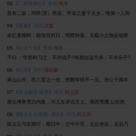
03.《
二翁登泰山
》
未知
·
佚名
间者，酿泉也。峰回路转，有亭翼然临于泉上者，醉翁亭
也。作亭者谁？山之僧智仙也。名之者谁？太守自谓也。
昔有二翁，同邑(里）而居。甲翁之妻子去乡，唯叟一人而
太 ......
已。一日，叟携酒至乙翁第，二人对酌，不亦乐乎！乙翁
04.《
童趣
》
清代
·
沈复
曰：“向吾远游冀﹑雍，然（但）未尝登泰山，君有意同行
乎？”甲翁曰：“是山余亦未登，然老矣，恐力不胜 ......
余忆童稚时，能张目对日，明察秋毫，见藐小之物必细察
其纹理，故时有物外之趣。夏蚊成雷，私拟作群鹤舞于空
05.《
论语十则
》
先秦
·
佚名
中，心之所向，则或千或百，果然鹤也；昂首观之，项为
之强。又留蚊于素帐中，徐喷以烟，使之冲烟而飞鸣，作
子曰：“学而时习之，不亦说乎?有朋自远方来，不亦乐乎?
......
人不知而不愠，不亦君子乎?”（《学而》）曾子曰：“吾日
06.《
山市
》
清代
·
蒲松龄
三省吾身：为人谋而不忠乎？与朋友交而不信乎？传不习
乎？”（《学而》）子曰：“温故而知新，可以 ......
奂山山市，邑八景之一也，然数年恒不一见。孙公子禹年
与同人饮楼上，忽见山头有孤塔耸起，高插青冥，相顾惊
07.《
世说新语·咏雪
》
宋代
·
刘义庆
疑，念近中无此禅院。无何，见宫殿数十所，碧瓦飞甍，
始悟为山市。未几，高垣睥睨，连亘六七里，居然城郭矣
谢太傅寒雪日内集，与儿女讲论文义。俄而雪骤,公欣然
......
曰：“白雪纷纷何所似？”兄子胡儿曰：“撒盐空中差可
08.《
陈太丘与友期 / 期行
》
宋代
·
刘义庆
拟。”兄女曰：“未若柳絮因风起。”公大笑乐。即公大兄无
奕女，左将军王凝之妻也。
陈太丘与友期行，期日中，过中不至，太丘舍去，去后乃
至。元方时年七岁，门外戏。客问元方：“尊君在不？”答