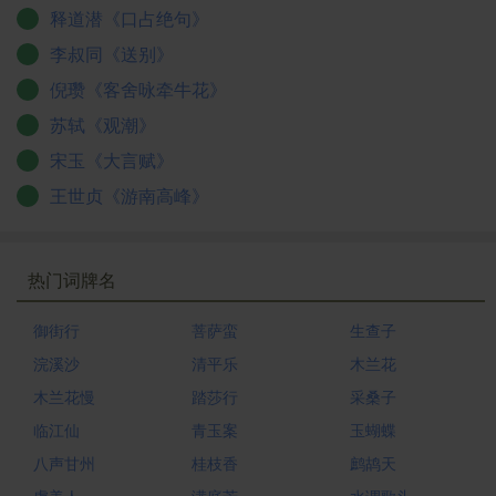
释道潜《口占绝句》
李叔同《送别》
倪瓒《客舍咏牵牛花》
苏轼《观潮》
宋玉《大言赋》
王世贞《游南高峰》
热门词牌名
御街行
菩萨蛮
生查子
浣溪沙
清平乐
木兰花
木兰花慢
踏莎行
采桑子
临江仙
青玉案
玉蝴蝶
八声甘州
桂枝香
鹧鸪天