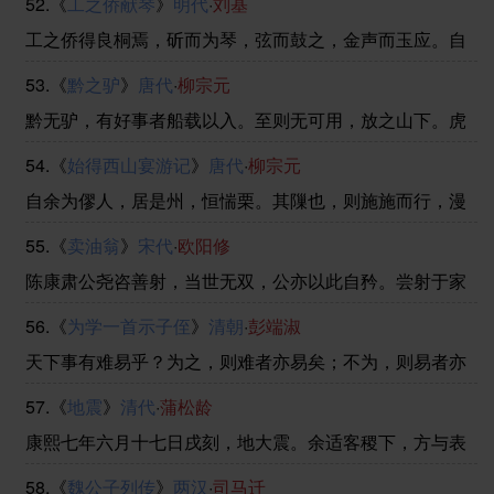
52.《
工之侨献琴
》
明代
·
刘基
不病以为功！”居十日，扁鹊复见，曰：“君之病在肌肤，
不治将益深。”桓侯不应。扁鹊出，桓侯又不 ......
工之侨得良桐焉，斫而为琴，弦而鼓之，金声而玉应。自
以为天下之美也，献之太常。使国工视之，曰：“弗
53.《
黔之驴
》
唐代
·
柳宗元
古。”还之。工之侨以归，谋诸漆工，作断纹焉；又谋诸篆
工，作古窾焉。匣而埋诸土，期年出之，抱以适市。贵人
黔无驴，有好事者船载以入。至则无可用，放之山下。虎
过 ......
见之，庞然大物也，以为神，蔽林间窥之。稍出近之，慭
54.《
始得西山宴游记
》
唐代
·
柳宗元
慭然，莫相知。他日，驴一鸣，虎大骇，远遁；以为且噬
己也，甚恐。然往来视之，觉无异能者；益习其声，又近
自余为僇人，居是州，恒惴栗。其隟也，则施施而行，漫
......
漫而游。日与其徒上高山，入深林，穷回溪，幽泉怪石，
55.《
卖油翁
》
宋代
·
欧阳修
无远不到。到则披草而坐，倾壶而醉。醉则更相枕以卧，
卧而梦。意有所极，梦亦同趣。觉而起，起而归；以为凡
陈康肃公尧咨善射，当世无双，公亦以此自矜。尝射于家
......
圃，有卖油翁释担而立，睨之，久而不去。见其发矢十中
56.《
为学一首示子侄
》
清朝
·
彭端淑
八九，但微颔之。康肃问曰：”汝亦知射乎？吾射不亦精
乎？”翁曰：”无他，但手熟尔。”康肃忿然曰：”尔安 ......
天下事有难易乎？为之，则难者亦易矣；不为，则易者亦
难矣。人之为学有难易乎？学之，则难者亦易矣；不学，
57.《
地震
》
清代
·
蒲松龄
则易者亦难矣。吾资之昏，不逮人也，吾材之庸，不逮人
也；旦旦而学之，久而不怠焉，迄乎成，而亦不知其昏与
康熙七年六月十七日戌刻，地大震。余适客稷下，方与表
......
兄李笃之对烛饮。忽闻有声如雷，自东南来，向西北去。
58.《
魏公子列传
》
两汉
·
司马迁
众骇异，不解其故。俄而几案摆簸，酒杯倾覆；屋梁椽