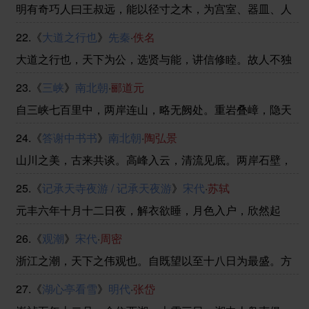
观而不可亵玩焉。(盛爱一作：甚爱)予谓菊，花之隐逸者
明有奇巧人曰王叔远，能以径寸之木，为宫室、器皿、人
......
物，以至鸟兽、木石，罔不因势象形，各具情态。尝贻余
22.《
大道之行也
》
先秦
·
佚名
核舟一，盖大苏泛赤壁云。舟首尾长约八分有奇，高可二
黍许。中轩敞者为舱，箬篷覆之。旁开小窗，左右各四，
大道之行也，天下为公，选贤与能，讲信修睦。故人不独
......
亲其亲，不独子其子，使老有所终，壮有所用，幼有所
23.《
三峡
》
南北朝
·
郦道元
长，鳏、寡、孤、独、废疾者皆有所养，男有分，女有
归。货恶其弃于地也，不必藏于己；力恶其不出于身也，
自三峡七百里中，两岸连山，略无阙处。重岩叠嶂，隐天
不必 ......
蔽日。自非亭午夜分，不见曦月。至于夏水襄陵，沿溯阻
24.《
答谢中书书
》
南北朝
·
陶弘景
绝。或王命急宣，有时朝发白帝，暮到江陵，其间千二百
里，虽乘奔御风，不以疾也。(溯同：泝)春冬之时，则 ......
山川之美，古来共谈。高峰入云，清流见底。两岸石壁，
五色交辉。青林翠竹，四时俱备。晓雾将歇，猿鸟乱鸣；
25.《
记承天寺夜游 / 记承天夜游
》
宋代
·
苏轼
夕日欲颓，沉鳞竞跃，实是欲界之仙都，自康乐以来，未
复有能与其奇者。(夕日 一作：阳)
元丰六年十月十二日夜，解衣欲睡，月色入户，欣然起
行。念无与为乐者，遂至承天寺寻张怀民。怀民亦未寝，
26.《
观潮
》
宋代
·
周密
相与步于中庭。庭下如积水空明，水中藻荇交横，盖竹柏
影也。何夜无月？何处无竹柏？但少闲人如吾两人者耳。
浙江之潮，天下之伟观也。自既望以至十八日为最盛。方
其远出海门，仅如银线；既而渐近，则玉城雪岭际天而
27.《
湖心亭看雪
》
明代
·
张岱
来，大声如雷霆，震撼激射，吞天沃日，势极雄豪。杨诚
斋诗云“海涌银为郭，江横玉系腰”者是也。每岁京尹出浙