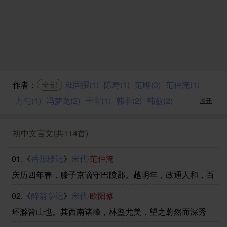
作者：
全部
班固撰(1)
陈寿(1)
范晔(3)
范仲淹(1)
方勺(1)
冯梦龙(2)
干宝(1)
韩非(2)
韩愈(2)
展开
初中文言文(共114首)
01.《
岳阳楼记
》
宋代
·
范仲淹
庆历四年春，滕子京谪守巴陵郡。越明年，政通人和，百
废具兴，乃重修岳阳楼，增其旧制，刻唐贤今人诗赋于其
02.《
醉翁亭记
》
宋代
·
欧阳修
上。属予作文以记之。(具通：俱)予观夫巴陵胜状，在洞
庭一湖。衔远山，吞长江，浩浩汤汤，横无际涯；朝晖
环滁皆山也。其西南诸峰，林壑尤美，望之蔚然而深秀
......
者，琅琊也。山行六七里，渐闻水声潺潺而泻出于两峰之