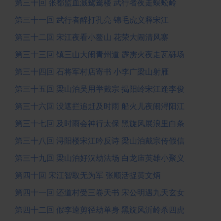
第三十回 张都监血溅鸳鸯楼 武行者夜走蜈蚣岭
第三十一回 武行者醉打孔亮 锦毛虎义释宋江
第三十二回 宋江夜看小鳌山 花荣大闹清风寨
第三十三回 镇三山大闹青州道 霹雳火夜走瓦砾场
第三十四回 石将军村店寄书 小李广梁山射雁
第三十五回 梁山泊吴用举戴宗 揭阳岭宋江逢李俊
第三十六回 没遮拦追赶及时雨 船火儿夜闹浔阳江
第三十七回 及时雨会神行太保 黑旋风展浪里白条
第三十八回 浔阳楼宋江吟反诗 梁山泊戴宗传假信
第三十九回 梁山泊好汉劫法场 白龙庙英雄小聚义
第四十回 宋江智取无为军 张顺活捉黄文炳
第四十一回 还道村受三卷天书 宋公明遇九天玄女
第四十二回 假李逵剪径劫单身 黑旋风沂岭杀四虎