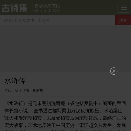
古
诗
搜索
集
导
航
水浒传
年代：明
|
作者：施耐庵
《水浒传》是元末明初施耐庵（或包括罗贯中）编著的章回
体长篇小说。 全书通过描写梁山好汉反抗欺压、水泊梁山
壮大和受宋朝招安，以及受招安后为宋朝征战，最终消亡的
宏大故事，艺术地反映了中国历史上宋江起义从发生、发展