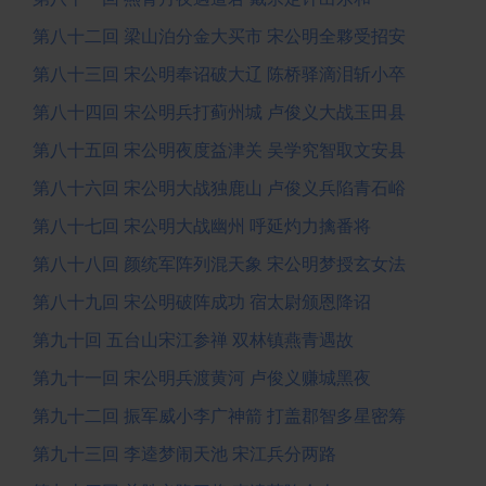
第八十二回 梁山泊分金大买市 宋公明全夥受招安
第八十三回 宋公明奉诏破大辽 陈桥驿滴泪斩小卒
第八十四回 宋公明兵打蓟州城 卢俊义大战玉田县
第八十五回 宋公明夜度益津关 吴学究智取文安县
第八十六回 宋公明大战独鹿山 卢俊义兵陷青石峪
第八十七回 宋公明大战幽州 呼延灼力擒番将
第八十八回 颜统军阵列混天象 宋公明梦授玄女法
第八十九回 宋公明破阵成功 宿太尉颁恩降诏
第九十回 五台山宋江参禅 双林镇燕青遇故
第九十一回 宋公明兵渡黄河 卢俊义赚城黑夜
第九十二回 振军威小李广神箭 打盖郡智多星密筹
第九十三回 李逵梦闹天池 宋江兵分两路