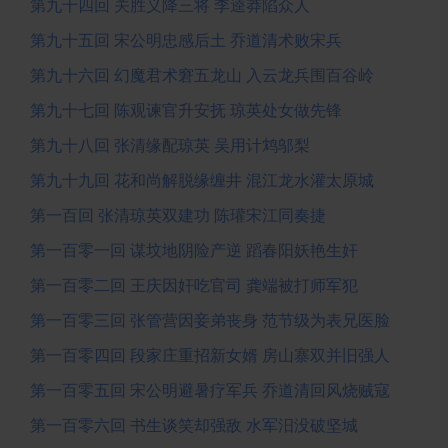
第九十四回 关胜义降三将 李逵莽陷众人
第九十五回 宋公明忠感后土 乔道清术败宋兵
第九十六回 幻魔君术窘五龙山 入云龙兵围百谷岭
第九十七回 陈观谏官升安抚 琼英处女做先锋
第九十八回 张清缘配琼英 吴用计鸩邬梨
第九十九回 花和尚解脱缘缠井 混江龙水灌太原城
第一百回 张清琼英双建功 陈瓘宋江同奏捷
第一百零一回 谋坟地阴险产逆 蹈春阳妖艳生奸
第一百零二回 王庆因奸吃官司 龚端被打师军犯
第一百零三回 张管营因妾弟丧身 范节级为表兄医脸
第一百零四回 段家庄重招新女婿 房山寨双并旧强人
第一百零五回 宋公明避暑疗军兵 乔道清回风烧贼寇
第一百零六回 书生谈笑却强敌 水军汨没破坚城