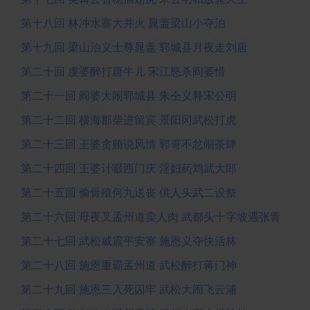
第十八回 林冲水寨大并火 晁盖梁山小夺泊
第十九回 梁山泊义士尊晁盖 郓城县月夜走刘唐
第二十回 虔婆醉打唐牛儿 宋江怒杀阎婆惜
第二十一回 阎婆大闹郓城县 朱仝义释宋公明
第二十二回 横海郡柴进留宾 景阳冈武松打虎
第二十三回 王婆贪贿说风情 郓哥不忿闹茶肆
第二十四回 王婆计啜西门庆 淫妇药鸩武大郎
第二十五回 偷骨殖何九送丧 供人头武二设祭
第二十六回 母夜叉孟州道卖人肉 武都头十字坡遇张青
第二十七回 武松威震平安寨 施恩义夺快活林
第二十八回 施恩重霸孟州道 武松醉打蒋门神
第二十九回 施恩三入死囚牢 武松大闹飞云浦