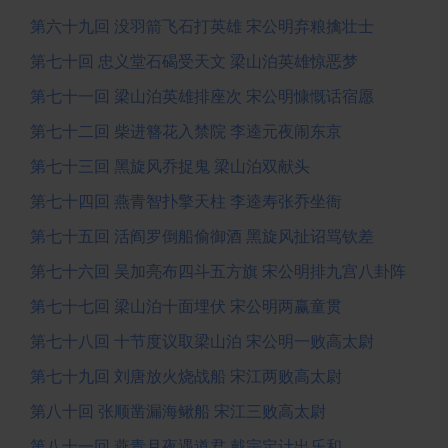
第六十九回 没羽箭飞石打英雄 宋公明弃粮擒壮士
第七十回 忠义堂石碣受天文 梁山泊英雄惊恶梦
第七十一回 梁山泊英雄排座次 宋公明慷慨话宿愿
第七十二回 柴进簪花入禁院 李逵元夜闹东京
第七十三回 黑旋风乔捉鬼 梁山泊双献头
第七十四回 燕青智扑擎天柱 李逵寿张乔坐衙
第七十五回 活阎罗倒船偷御酒 黑旋风扯诏骂钦差
第七十六回 吴加亮布四斗五方旗 宋公明排九宫八卦阵
第七十七回 梁山泊十面埋伏 宋公明两赢童贯
第七十八回 十节度议取梁山泊 宋公明一败高太尉
第七十九回 刘唐放火烧战船 宋江两败高太尉
第八十回 张顺凿漏海鳅船 宋江三败高太尉
第八十一回 燕青月夜遇道君 戴宗定计出乐和