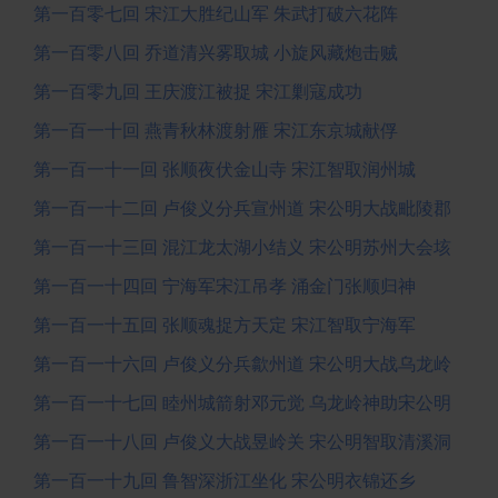
第一百零七回 宋江大胜纪山军 朱武打破六花阵
第一百零八回 乔道清兴雾取城 小旋风藏炮击贼
第一百零九回 王庆渡江被捉 宋江剿寇成功
第一百一十回 燕青秋林渡射雁 宋江东京城献俘
第一百一十一回 张顺夜伏金山寺 宋江智取润州城
第一百一十二回 卢俊义分兵宣州道 宋公明大战毗陵郡
第一百一十三回 混江龙太湖小结义 宋公明苏州大会垓
第一百一十四回 宁海军宋江吊孝 涌金门张顺归神
第一百一十五回 张顺魂捉方天定 宋江智取宁海军
第一百一十六回 卢俊义分兵歙州道 宋公明大战乌龙岭
第一百一十七回 睦州城箭射邓元觉 乌龙岭神助宋公明
第一百一十八回 卢俊义大战昱岭关 宋公明智取清溪洞
第一百一十九回 鲁智深浙江坐化 宋公明衣锦还乡