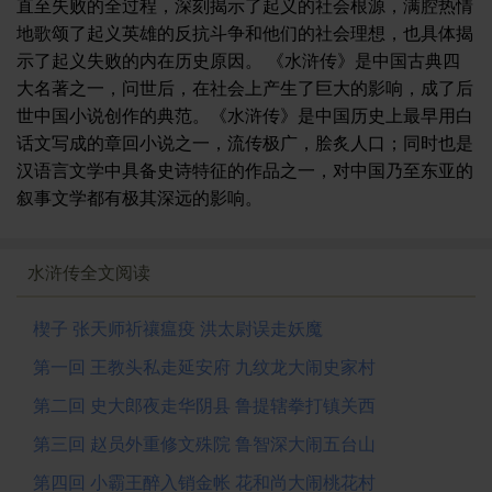
直至失败的全过程，深刻揭示了起义的社会根源，满腔热情
地歌颂了起义英雄的反抗斗争和他们的社会理想，也具体揭
示了起义失败的内在历史原因。 《水浒传》是中国古典四
大名著之一，问世后，在社会上产生了巨大的影响，成了后
世中国小说创作的典范。《水浒传》是中国历史上最早用白
话文写成的章回小说之一，流传极广，脍炙人口；同时也是
汉语言文学中具备史诗特征的作品之一，对中国乃至东亚的
叙事文学都有极其深远的影响。
水浒传全文阅读
楔子 张天师祈禳瘟疫 洪太尉误走妖魔
第一回 王教头私走延安府 九纹龙大闹史家村
第二回 史大郎夜走华阴县 鲁提辖拳打镇关西
第三回 赵员外重修文殊院 鲁智深大闹五台山
第四回 小霸王醉入销金帐 花和尚大闹桃花村