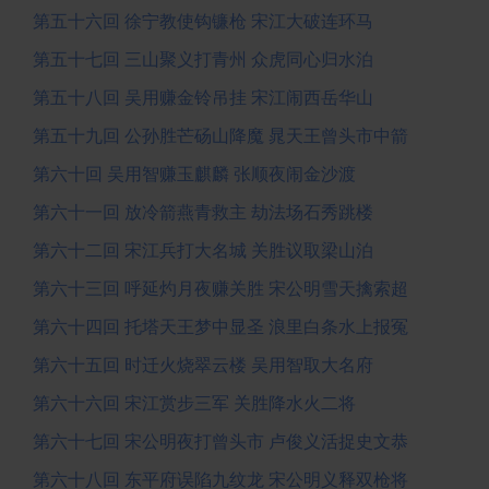
第五十六回 徐宁教使钩镰枪 宋江大破连环马
第五十七回 三山聚义打青州 众虎同心归水泊
第五十八回 吴用赚金铃吊挂 宋江闹西岳华山
第五十九回 公孙胜芒砀山降魔 晁天王曾头市中箭
第六十回 吴用智赚玉麒麟 张顺夜闹金沙渡
第六十一回 放冷箭燕青救主 劫法场石秀跳楼
第六十二回 宋江兵打大名城 关胜议取梁山泊
第六十三回 呼延灼月夜赚关胜 宋公明雪天擒索超
第六十四回 托塔天王梦中显圣 浪里白条水上报冤
第六十五回 时迁火烧翠云楼 吴用智取大名府
第六十六回 宋江赏步三军 关胜降水火二将
第六十七回 宋公明夜打曾头市 卢俊义活捉史文恭
第六十八回 东平府误陷九纹龙 宋公明义释双枪将