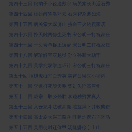
第四十三回 锦豹子小径逢戴宗 病关索长街遇石秀
第四十四回 杨雄醉骂潘巧云 石秀智杀裴如海
第四十五回 病关索大翠屏山 拚命三火烧祝家店
第四十六回 扑天雕两修生死书 宋公明一打祝家庄
第四十七回 一丈青单捉王矮虎 宋公明二打祝家庄
第四十八回 解珍解宝双越狱 孙立孙新大劫牢
第四十九回 吴学究双掌连环计 宋公明三打祝家庄
第五十回 插翅虎枷打白秀英 美髯公误失小衙内
第五十一回 李逵打死殷天赐 柴进失陷高唐州
第五十二回 戴宗二取公孙胜 李逵独劈罗真人
第五十三回 入云龙斗法破高廉 黑旋风下井救柴进
第五十四回 高太尉大兴三路兵 呼延灼摆布连环马
第五十五回 吴用使时迁偷甲 汤隆赚徐宁上山