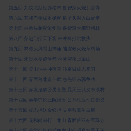
第五回 九纹龙翦径赤松林 鲁智深火烧瓦官寺
第六回 花和尚倒拔垂杨柳 豹子头误入白虎堂
第七回 林教头刺配沧州道 鲁智深大闹野猪林
第八回 柴进门招天下客 林冲棒打洪教头
第九回 林教头风雪山神庙 陆虞候火烧草料场
第十回 朱贵水亭施号箭 林冲雪夜上梁山
第十一回 梁山泊林冲落草 汴京城杨志卖刀
第十二回 青面兽北京斗武 急先锋东郭争功
第十三回 赤发鬼醉卧灵官殿 晁天王认义东溪村
第十四回 吴学究说三阮撞筹 公孙胜应七星聚义
第十五回 杨志押送金银担 吴用智取生辰纲
第十六回 花和尚单打二龙山 青面兽双夺宝珠寺
第十七回 美髯公智稳插翅虎 宋公明私放晁天王