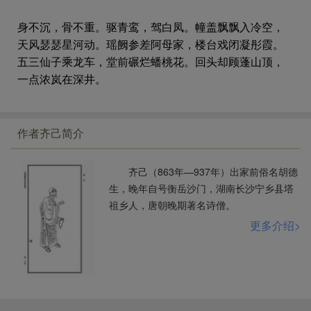
身不沉，骨不重。驱青鸾，驾白凤。幢盖飘飘入冷空，
天风瑟瑟星河动。瑶阙参差阿母家，楼台戏闭凝彤霞。
五三仙子乘龙车，堂前碾烂蟠桃花。回头却顾蓬山顶，
一点浓岚在深井。
作者齐己简介
齐己（863年—937年）出家前俗名胡德
生，晚年自号衡岳沙门，湖南长沙宁乡县塔
祖乡人，唐朝晚期著名诗僧。
更多介绍>