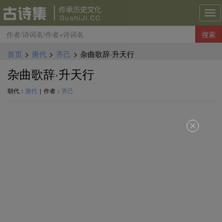
古
诗
搜索
集
导
首页
>
唐代
>
齐己
>
杂曲歌辞·升天行
航
杂曲歌辞·升天行
朝代：
唐代
|
作者：
齐己