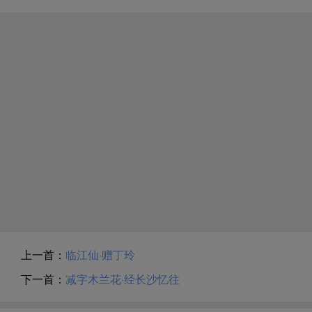
上一首：
临江仙·赠丁玲
下一首：
减字木兰花·经长沙忆往