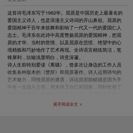
这首诗毛泽东写于1962年。屈原是中国历史上最著名的
爱国主义诗人，也是浪漫主义诗词的开山鼻祖。屈原的
爱国精神千百年来鼓舞和影响了一代又一代的爱国仁人
志士。毛泽东在此诗中高度赞扬屈原的爱国精神，把屈
原的才华、当时的世情、以及屈原在悲愤、绝望中的心
境精炼和巧妙地作了艺术再现。全诗语言精练简洁，笔
锋犀利，比喻浅显明白，诗意深邃。
诗人生前特别爱读《离骚》，曾多次让身边的工作人员
收集各种版本的《楚辞》和屈原著作。诗人运用诗句的
艺术魅力，同情屈原的遭遇，诉说屈原能赋骚是因为手
中有一支战斗之笔，用来捍卫自己和国家，同时歌颂了
屈原强国抱负，忧国忧民的高尚人格，不屈服于恶势力
而以身殉志的英勇无畏的形象。
展开阅读全文 ∨
屈子当年赋楚骚，手中握有杀人刀。直接称颂屈原的人
品和诗品。屈原倾其一生的心血所作的《离骚》，是一
部自传体的政治抒情诗，他集中反映了屈原悲怆的人生
轨迹，以强烈的批判精神和嫉恶如仇的态度，痛斥了楚