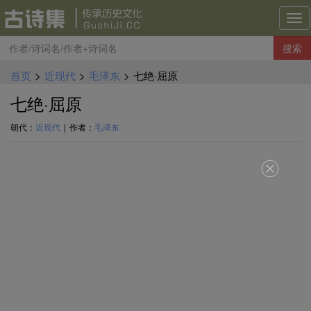
古
诗
搜索
集
导
首页
>
近现代
>
毛泽东
>
七绝·屈原
航
七绝·屈原
朝代：
近现代
|
作者：
毛泽东