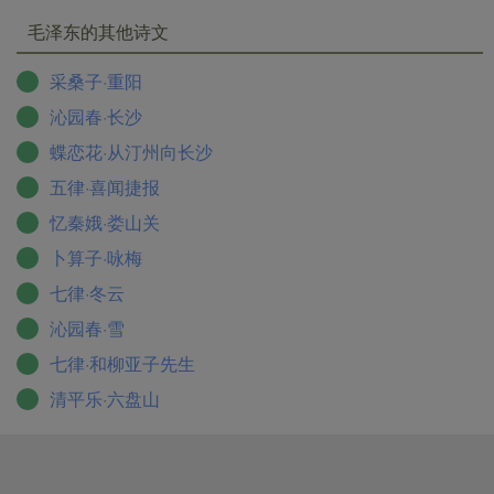
毛泽东的其他诗文
采桑子·重阳
沁园春·长沙
蝶恋花·从汀州向长沙
五律·喜闻捷报
忆秦娥·娄山关
卜算子·咏梅
七律·冬云
沁园春·雪
七律·和柳亚子先生
清平乐·六盘山