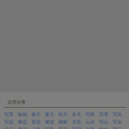
古诗分类
写景
咏物
春天
夏天
秋天
冬天
写雨
写雪
写风
写花
梅花
荷花
菊花
柳树
月亮
山水
写山
写水