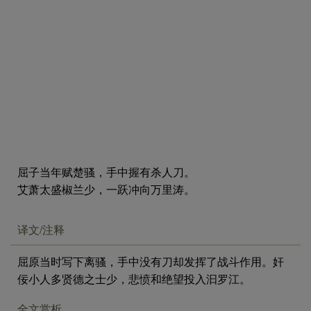
屈子当年赋楚骚，手中握有杀人刀。
艾萧太盛椒兰少，一跃冲向万里涛。
译文/注释
屈原当时写下离骚，手中没有刀却发挥了战斗作用。奸
佞小人多贤德之士少，悲愤和绝望投入汩罗江。
全文赏析