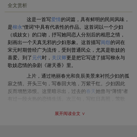
全文赏析
含糊过去。可可：无关紧要；不在意。
②暖酥：极言女子肌肤之好。
这是一首写
爱情
的词篇，具有鲜明的民间风味，
③腻云：代指女子的头发。亸（duǒ）：下垂貌。
是
柳永
“俚词”中具有代表性的作品。这首词以一个少妇
④无那：无奈。
（或妓女）的口吻，抒写她同恋人分别后的相思之情，
⑤恁么：这么。
刻画出一个天真无邪的少妇形象。这首描写
闺怨
的词在
⑥鸡窗：指书窗或书房。语出《幽明录》：“晋兖州刺史
宋元时期曾经广为流传，受到普通民众，尤其是歌妓的
沛国宋处宗尝得一长鸣鸡，爱养甚至，恒笼著窗间。鸡
喜爱。到了
元代
时，
关汉卿
更是把它写进了描写柳永与
遂作人语，与处宗谈论极有言智，终日不辍。处宗因此
歌妓恋情的杂剧《谢天香》里。
言巧大进。”（《艺文类聚·鸟部》卷九十一引）。
⑦蛮笺象管：纸和笔。蛮笺：古时四川所产的彩色笺
上片，通过艳丽春光和良辰美景来衬托少妇的孤
纸。象管：即象牙做的笔管。
寂之情。开头三句，写春回大地，万紫千红。少妇因此
⑧镇：常。
反而增愁添恨。这里暗示出，过去的
春天
她曾与“薄情”者
⑨和：允诺。
有过一段火热的恋情生活。次三句，写红日高照，莺歌
燕舞，是难得的美景良辰，而她却怕触景伤情，拥衾高
展开阅读全文 ∨
卧。接三句，写肌肤消瘦，懒于梳妆打扮。这和《诗
经．卫风·伯兮》“自伯之东，首如飞蓬，岂无膏沐，谁适
为容”的精神是一致的，表现出爱情的坚贞不渝。未三
句，揭示出这位少妇之所以“倦梳裹”的真正原因：“恨薄