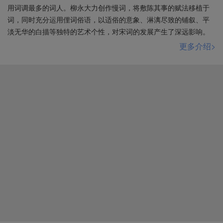
用词调最多的词人。柳永大力创作慢词，将敷陈其事的赋法移植于
词，同时充分运用俚词俗语，以适俗的意象、淋漓尽致的铺叙、平
淡无华的白描等独特的艺术个性，对宋词的发展产生了深远影响。
更多介绍>