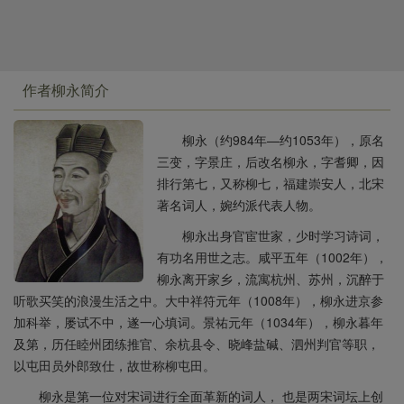
特色。作者没有采取传统的比兴手法，也不运用客观的
具体形象来比喻和暗示自己爱情的炽烈与坚贞，而是采
取感情的直接抒写和咏叹。词中，感情的奔放热烈带有
一种赤裸无遗的色彩，明显地具有一种市民性。这是柳
作者柳永简介
永生活时代都市高度繁荣的客观反映。
从思想上看，这首词明显带有市民意识。这首词
柳永（约984年—约1053年），原名
三变，字景庄，后改名柳永，字耆卿，因
的另一特点是语言通俗，口吻自然，纯用白描，这说明
排行第七，又称柳七，福建崇安人，北宋
柳永在向民间词学习方面获得了巨大的成功。他扩大
著名词人，婉约派代表人物。
了“俚词”的创作阵地，丰富了词的内容和词的表现力。以
深切的同情，抒写了沦落于社会下层的歌伎们的思想感
柳永出身官宦世家，少时学习诗词，
情，反映了她们对幸福生活的追求与向往，以及内心的
有功名用世之志。咸平五年（1002年），
烦恼与悔恨。
柳永离开家乡，流寓杭州、苏州，沉醉于
听歌买笑的浪漫生活之中。大中祥符元年（1008年），柳永进京参
加科举，屡试不中，遂一心填词。景祐元年（1034年），柳永暮年
及第，历任睦州团练推官、余杭县令、晓峰盐碱、泗州判官等职，
以屯田员外郎致仕，故世称柳屯田。
柳永是第一位对宋词进行全面革新的词人， 也是两宋词坛上创