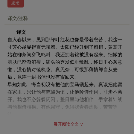
思念
译文/注释
译文
自入春以来，见到那绿叶红花也像是带着愁苦，我这一
寸芳心越显得百无聊赖。太阳已经升到了树梢，黄莺开
始在柳条间穿飞鸣叫，我还拥着锦被没有起来。细嫩的
肌肤已渐渐消瘦，满头的秀发低垂散乱，终日里心灰意
懒，没心情对镜梳妆。真无奈，可恨那薄情郎自从去
后，竟连一封书信也没有寄回来。
早知如此，悔当初没有把他的宝马锁起来。真该把他留
在家里，只让他与笔墨为伍，让他吟诗作词，寸步不离
开。我也不必躲躲闪闪，整日里与他相伴，手拿着针线
与他相倚相挨。有他厮守，免得我青春虚度，苦苦等
待。
展开阅读全文 ∨
注释
①是事可可：对什么事情都不在意，无兴趣。一切事全