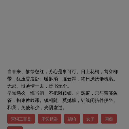
自春来、惨绿愁红，芳心是事可可。日上花梢，莺穿柳
带，犹压香衾卧。暖酥消、腻云亸，终日厌厌倦梳裹。
无那。恨薄情一去，音书无个。
早知恁么，悔当初、不把雕鞍锁。向鸡窗，只与蛮笺象
管，拘束教吟课。镇相随、莫抛躲，针线闲拈伴伊坐。
和我，免使年少，光阴虚过。
宋词三百首
宋词精选
婉约
女子
闺怨