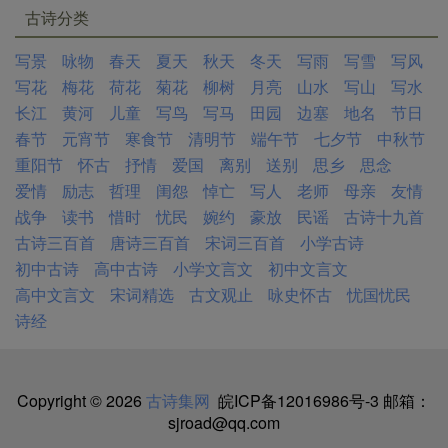
古诗分类
写景
咏物
春天
夏天
秋天
冬天
写雨
写雪
写风
写花
梅花
荷花
菊花
柳树
月亮
山水
写山
写水
长江
黄河
儿童
写鸟
写马
田园
边塞
地名
节日
春节
元宵节
寒食节
清明节
端午节
七夕节
中秋节
重阳节
怀古
抒情
爱国
离别
送别
思乡
思念
爱情
励志
哲理
闺怨
悼亡
写人
老师
母亲
友情
战争
读书
惜时
忧民
婉约
豪放
民谣
古诗十九首
古诗三百首
唐诗三百首
宋词三百首
小学古诗
初中古诗
高中古诗
小学文言文
初中文言文
高中文言文
宋词精选
古文观止
咏史怀古
忧国忧民
诗经
Copyright © 2026
古诗集网
皖ICP备12016986号-3
邮箱：
sjroad@qq.com