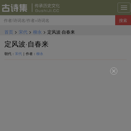
古
诗
搜索
集
导
首页
>
宋代
>
柳永
>
定风波·自春来
航
定风波·自春来
朝代：
宋代
|
作者：
柳永