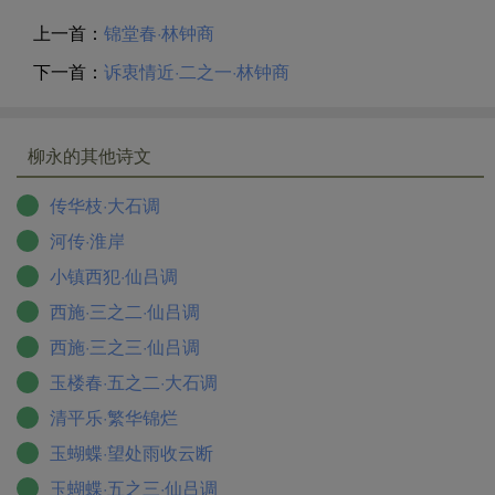
上一首：
锦堂春·林钟商
下一首：
诉衷情近·二之一·林钟商
柳永的其他诗文
传华枝·大石调
河传·淮岸
小镇西犯·仙吕调
西施·三之二·仙吕调
西施·三之三·仙吕调
玉楼春·五之二·大石调
清平乐·繁华锦烂
玉蝴蝶·望处雨收云断
玉蝴蝶·五之三·仙吕调