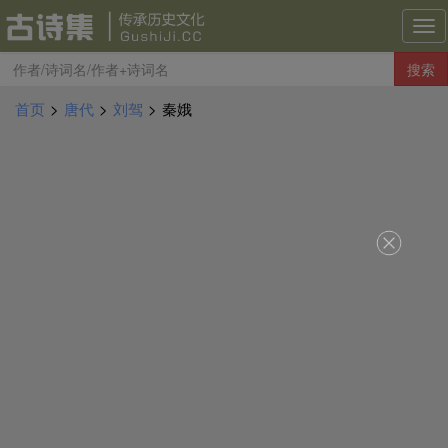
古
诗
搜索
集
导
首页
>
唐代
>
刘驾
>
秦娥
航