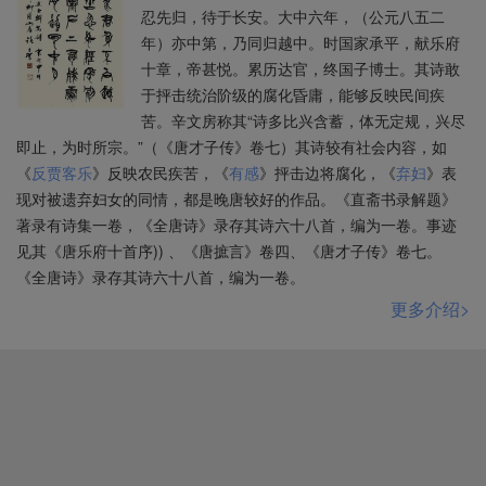
忍先归，待于长安。大中六年，（公元八五二
年）亦中第，乃同归越中。时国家承平，献乐府
十章，帝甚悦。累历达官，终国子博士。其诗敢
于抨击统治阶级的腐化昏庸，能够反映民间疾
苦。辛文房称其“诗多比兴含蓄，体无定规，兴尽
即止，为时所宗。”（《唐才子传》卷七）其诗较有社会内容，如
《
反贾客乐
》反映农民疾苦，《
有感
》抨击边将腐化，《
弃妇
》表
现对被遗弃妇女的同情，都是晚唐较好的作品。《直斋书录解题》
著录有诗集一卷，《全唐诗》录存其诗六十八首，编为一卷。事迹
见其《唐乐府十首序)) 、《唐摭言》卷四、《唐才子传》卷七。
《全唐诗》录存其诗六十八首，编为一卷。
更多介绍>