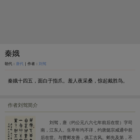
秦娥
朝代：
唐代
|
作者：
刘驾
秦娥十四五，面白于指爪。羞人夜采桑，惊起戴胜鸟。
作者刘驾简介
刘驾，唐（约公元八六七年前后在世）字司
南，江东人。生卒年均不详，约唐懿宗咸通中前
后在世。与曹邺友善，俱工古风。邺先及第，不