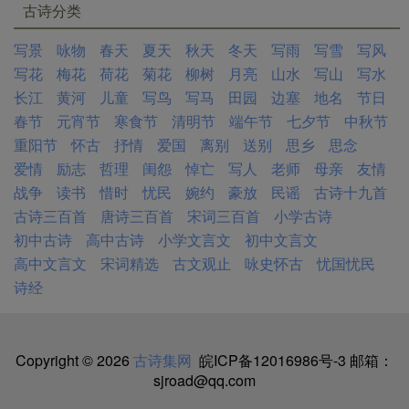
古诗分类
写景
咏物
春天
夏天
秋天
冬天
写雨
写雪
写风
写花
梅花
荷花
菊花
柳树
月亮
山水
写山
写水
长江
黄河
儿童
写鸟
写马
田园
边塞
地名
节日
春节
元宵节
寒食节
清明节
端午节
七夕节
中秋节
重阳节
怀古
抒情
爱国
离别
送别
思乡
思念
爱情
励志
哲理
闺怨
悼亡
写人
老师
母亲
友情
战争
读书
惜时
忧民
婉约
豪放
民谣
古诗十九首
古诗三百首
唐诗三百首
宋词三百首
小学古诗
初中古诗
高中古诗
小学文言文
初中文言文
高中文言文
宋词精选
古文观止
咏史怀古
忧国忧民
诗经
Copyright © 2026
古诗集网
皖ICP备12016986号-3
邮箱：
sjroad@qq.com