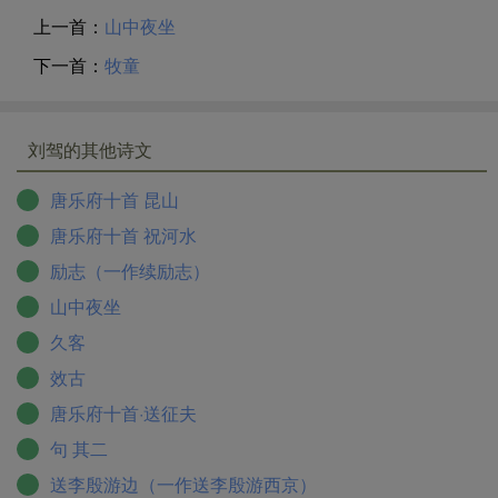
上一首：
山中夜坐
下一首：
牧童
刘驾的其他诗文
唐乐府十首 昆山
唐乐府十首 祝河水
励志（一作续励志）
山中夜坐
久客
效古
唐乐府十首·送征夫
句 其二
送李殷游边（一作送李殷游西京）