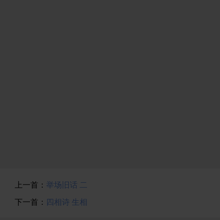
上一首：
举场旧话 二
下一首：
四相诗 生相