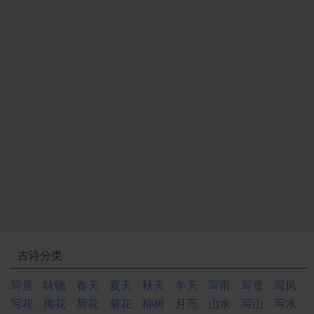
古诗分类
写景
咏物
春天
夏天
秋天
冬天
写雨
写雪
写风
写花
梅花
荷花
菊花
柳树
月亮
山水
写山
写水