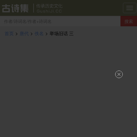
古
诗
搜索
集
导
首页
>
唐代
>
佚名
>
举场旧话 三
航