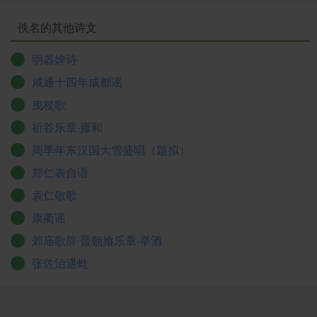
佚名的其他诗文
明器婢诗
咸通十四年成都谣
曳杖歌
祈谷乐章·雍和
周季年东汉国大雪盛唱（题拟）
郑仁表自语
袁仁敬歌
康衢谣
郊庙歌辞·晋朝飨乐章·举酒
张佐治遇蛙