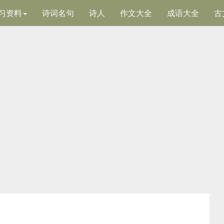
习资料
诗词名句
诗人
作文大全
成语大全
古