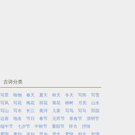
古诗分类
写景
咏物
春天
夏天
秋天
冬天
写雨
写雪
写风
写花
梅花
荷花
菊花
柳树
月亮
山水
写山
写水
长江
黄河
儿童
写鸟
写马
田园
边塞
地名
节日
春节
元宵节
寒食节
清明节
端午节
七夕节
中秋节
重阳节
怀古
抒情
爱国
离别
送别
思乡
思念
爱情
励志
哲理