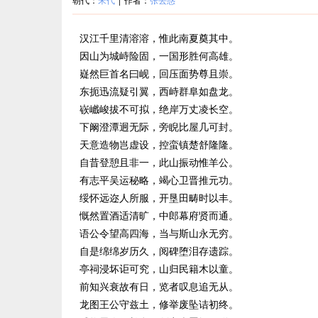
汉江千里清溶溶，惟此南夏奠其中。
因山为城峙险固，一国形胜何高雄。
嶷然巨首名曰岘，回压面势尊且崇。
东扼迅流疑引翼，西峙群阜如盘龙。
嵚巇峻拔不可拟，绝岸万丈凌长空。
下阚澄潭迥无际，旁睨比屋几可封。
天意造物岂虚设，控蛮镇楚舒隆隆。
自昔登憩且非一，此山振动惟羊公。
有志平吴运秘略，竭心卫晋推元功。
绥怀远迩人所服，开垦田畴时以丰。
慨然置酒适清旷，中郎幕府贤而通。
语公令望高四海，当与斯山永无穷。
自是绵绵岁历久，阅碑堕泪存遗踪。
亭祠浸坏讵可究，山归民籍木以童。
前知兴衰故有日，览者叹息追无从。
龙图王公守兹土，修举废坠诘初终。