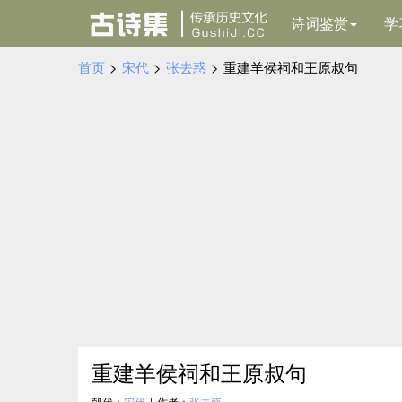
诗词鉴赏
学
首页
>
宋代
>
张去惑
>
重建羊侯祠和王原叔句
重建羊侯祠和王原叔句
朝代：
宋代
|
作者：
张去惑