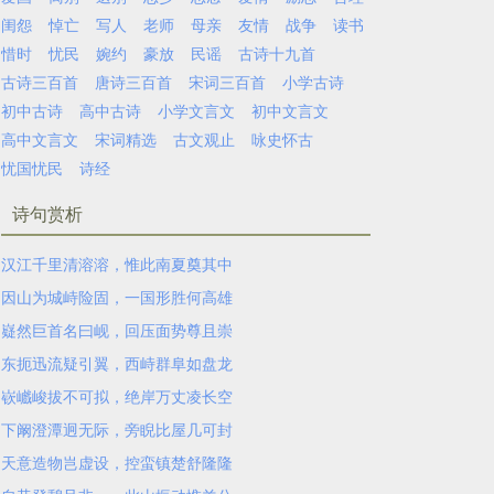
闺怨
悼亡
写人
老师
母亲
友情
战争
读书
惜时
忧民
婉约
豪放
民谣
古诗十九首
古诗三百首
唐诗三百首
宋词三百首
小学古诗
初中古诗
高中古诗
小学文言文
初中文言文
高中文言文
宋词精选
古文观止
咏史怀古
忧国忧民
诗经
诗句赏析
汉江千里清溶溶，惟此南夏奠其中
因山为城峙险固，一国形胜何高雄
嶷然巨首名曰岘，回压面势尊且崇
东扼迅流疑引翼，西峙群阜如盘龙
嵚巇峻拔不可拟，绝岸万丈凌长空
下阚澄潭迥无际，旁睨比屋几可封
天意造物岂虚设，控蛮镇楚舒隆隆