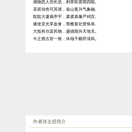
感物思人但长息，剡章疾置闻四聪。
圣宸动色可其请，兹山复兴气象融。
耽耽大厦揭亭宇，肃肃真像严祠宫。
遂使灵光享血食，禁樵复祀资恪恭。
大抵有功及民物，盛德期兴天地充。
今之视古皆一致，休哉千载怀清风。
作者张去惑简介