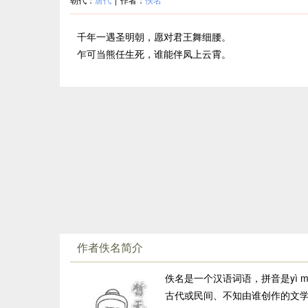
千年一遇圣明朝，愿对君王舞细腰。
乍可当熊任生死，谁能伴凤上云霄。
作者佚名简介
佚名是一个汉语词语，拼音是yì 
古代或民间、不知由谁创作的文