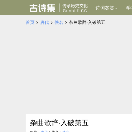
诗词鉴赏
学
首页
>
唐代
>
佚名
>
杂曲歌辞·入破第五
杂曲歌辞·入破第五
朝代：
唐代
|
作者：
佚名