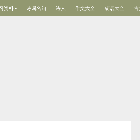
习资料
诗词名句
诗人
作文大全
成语大全
古