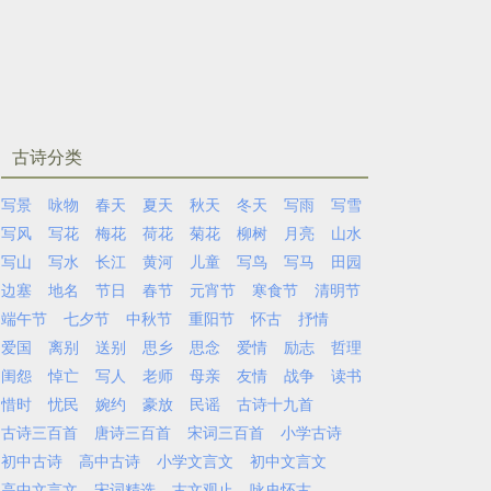
古诗分类
写景
咏物
春天
夏天
秋天
冬天
写雨
写雪
写风
写花
梅花
荷花
菊花
柳树
月亮
山水
写山
写水
长江
黄河
儿童
写鸟
写马
田园
边塞
地名
节日
春节
元宵节
寒食节
清明节
端午节
七夕节
中秋节
重阳节
怀古
抒情
爱国
离别
送别
思乡
思念
爱情
励志
哲理
闺怨
悼亡
写人
老师
母亲
友情
战争
读书
惜时
忧民
婉约
豪放
民谣
古诗十九首
古诗三百首
唐诗三百首
宋词三百首
小学古诗
初中古诗
高中古诗
小学文言文
初中文言文
高中文言文
宋词精选
古文观止
咏史怀古