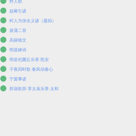
野人歌
赵蕤引谚
时人为张全义谚（题拟）
拔蒲二首
高丽镜文
明器婢诗
明皇祀圜丘乐章·凯安
子夜四时歌·春风动春心
宁茵事谚
郊庙歌辞·享太庙乐章·太和