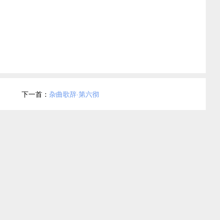
下一首：
杂曲歌辞·第六彻