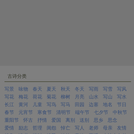
古诗分类
写景
咏物
春天
夏天
秋天
冬天
写雨
写雪
写风
写花
梅花
荷花
菊花
柳树
月亮
山水
写山
写水
长江
黄河
儿童
写鸟
写马
田园
边塞
地名
节日
春节
元宵节
寒食节
清明节
端午节
七夕节
中秋节
重阳节
怀古
抒情
爱国
离别
送别
思乡
思念
爱情
励志
哲理
闺怨
悼亡
写人
老师
母亲
友情