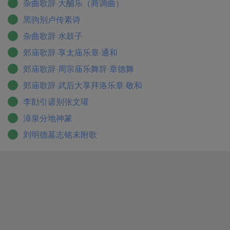
杂曲歌辞·大酺乐（商调曲）
黑驹别卢传素诗
杂曲歌辞·水鼓子
郊庙歌辞·享太庙乐章·通和
郊庙歌辞·周宗庙乐舞辞·章德舞
郊庙歌辞·武后大享拜洛乐章·敬和
李勣引谚别张文瓘
漳泉分地神篆
刘明德墓志铭末附歌