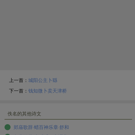
上一首：
城阳公主卜繇
下一首：
钱知微卜卖天津桥
佚名的其他诗文
郊庙歌辞·蜡百神乐章·舒和