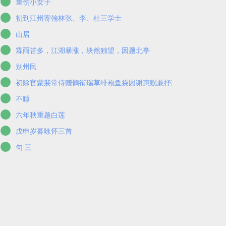
重伤小女子
初到江州寄翰林张、李、杜三学士
山居
霖雨苦多，江湖暴涨，块然独望，因题北亭
别州民
初除官蒙裴常侍赠鹘衔瑞草绯袍鱼袋因谢惠贶兼抒离情
不睡
六年秋重题白莲
戊申岁暮咏怀三首
句 三