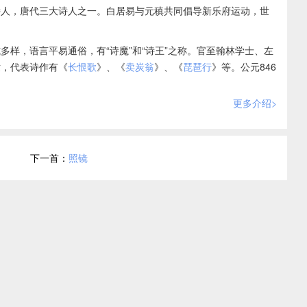
诗人，唐代三大诗人之一。白居易与元稹共同倡导新乐府运动，世
多样，语言平易通俗，有“诗魔”和“诗王”之称。官至翰林学士、左
世，代表诗作有《
长恨歌
》、《
卖炭翁
》、《
琵琶行
》等。公元846
。
更多介绍>
下一首：
照镜