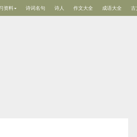
习资料
诗词名句
诗人
作文大全
成语大全
古