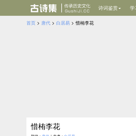
诗词鉴赏
学
首页
>
唐代
>
白居易
>
惜栯李花
惜栯李花
朝代：
唐代
|
作者：
白居易