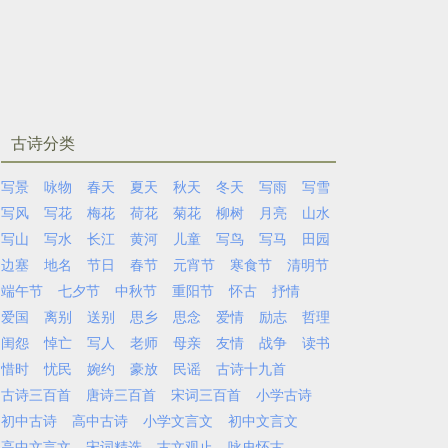
古诗分类
写景
咏物
春天
夏天
秋天
冬天
写雨
写雪
写风
写花
梅花
荷花
菊花
柳树
月亮
山水
写山
写水
长江
黄河
儿童
写鸟
写马
田园
边塞
地名
节日
春节
元宵节
寒食节
清明节
端午节
七夕节
中秋节
重阳节
怀古
抒情
爱国
离别
送别
思乡
思念
爱情
励志
哲理
闺怨
悼亡
写人
老师
母亲
友情
战争
读书
惜时
忧民
婉约
豪放
民谣
古诗十九首
古诗三百首
唐诗三百首
宋词三百首
小学古诗
初中古诗
高中古诗
小学文言文
初中文言文
高中文言文
宋词精选
古文观止
咏史怀古