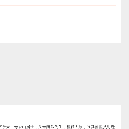
），字乐天，号香山居士，又号醉吟先生，祖籍太原，到其曾祖父时迁