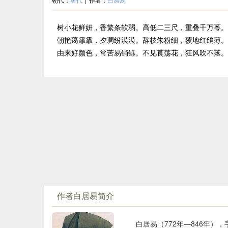
树小花鲜妍，香繁条软弱。高低二三尺，重叠千万萼。
朝艳蔼霏霏，夕凋纷漠漠。辞枝朱粉细，覆地红绡薄。
由来好颜色，常苦易销铄。不见莨荡花，狂风吹不落。
作者白居易简介
白居易（772年—846年