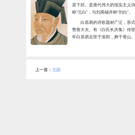
居下邽。是唐代伟大的现实主义
称“元白”，与刘禹锡并称“刘白”。
白居易的诗歌题材广泛，形式
赞善大夫。有《白氏长庆集》传
年白居易去世于洛阳，葬于香山
上一首：
北园