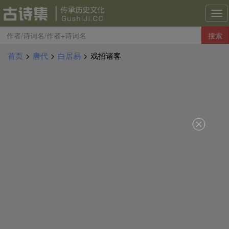
古
诗
搜索
集
导
首页
>
唐代
>
白居易
>
戏招诸客
航