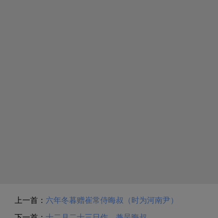
上一首：
六年冬暮赠崔常侍晦叔（时为河南尹）
下一首：
十二月二十三日作，兼呈晦叔