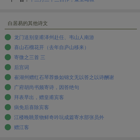
白居易的其他诗文
龙门送别皇甫泽州赴任、韦山人南游
喜山石榴花开（去年自庐山移来）
寄微之三首 三
后宫词
崔湖州赠红石琴荐焕如锦文无以答之以诗酬谢
广府胡尚书频寄诗，因答绝句
拜表早出，赠皇甫宾客
病免后喜除宾客
江楼晚眺景物鲜奇吟玩成篇寄水部张员外
赠江客