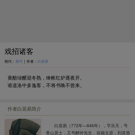
戏招诸客
朝代：
唐代
|
作者：
白居易
黄醅绿醑迎冬熟，绛帐红炉逐夜开。
谁道洛中多逸客，不将书唤不曾来。
作者白居易简介
白居易（772年—846年），字乐天，号
香山居士，又号醉吟先生，祖籍太原，到其曾