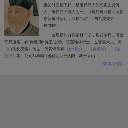
祖父时迁居下邽。是唐代伟大的现实主义诗
人，唐代三大诗人之一。白居易与元稹共同倡
导新乐府运动，世称“元白”，与刘禹锡并
称“刘白”。
白居易的诗歌题材广泛，形式多样，语言
平易通俗，有“诗魔”和“诗王”之称。官至翰林学士、左赞善大夫。有
《白氏长庆集》传世，代表诗作有《
长恨歌
》、《
卖炭翁
》、《
琵
琶行
》等。公元846年白居易去世于洛阳，葬于香山。
更多介绍>