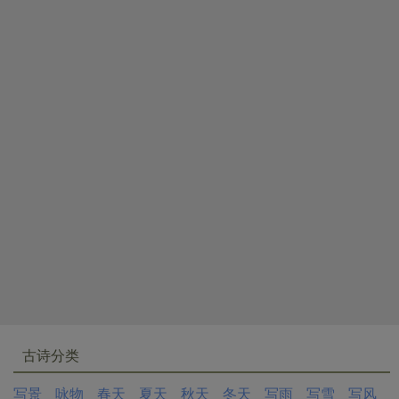
古诗分类
写景
咏物
春天
夏天
秋天
冬天
写雨
写雪
写风