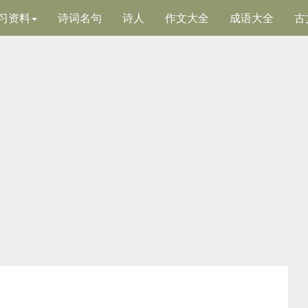
习资料
诗词名句
诗人
作文大全
成语大全
古