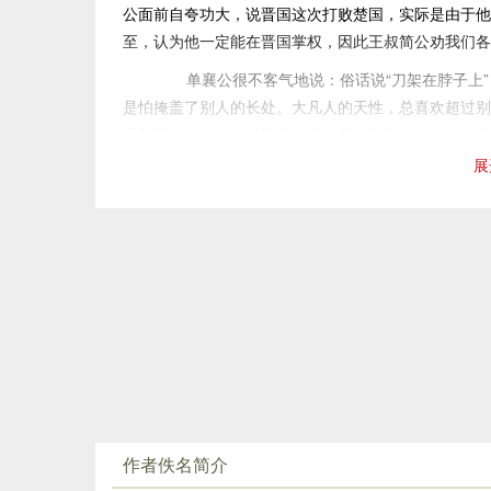
公面前自夸功大，说晋国这次打败楚国，实际是由于他
提高一个等级，更加恭敬。至于天子派官员到来，则由
至，认为他一定能在晋国掌权，因此王叔简公劝我们各
君亲临督察。’如今臣虽然没有什么才能，但还是天子
员却不来照应，这是蔑视先王所制定的官职。
单襄公很不客气地说：俗话说“刀架在脖子上”
“先王的法令中说：‘天道是奖善惩恶的，所以凡由
是怕掩盖了别人的长处。大凡人的天性，总喜欢超过别
们的职责，以接受上天的赐福。’如今陈侯不顾念历代
压制下边的人也就越厉害，所以圣人看重谦让。如今至
淫乐，这不是亵渎了姬姓吗？陈侯是我们大姬的后裔，
恨，至将凭什么来应付呢？刀已经架在至的脖子上了。
展
吗？这又违背了先王的政令。
单襄公的这个预言还未完，到了第二年，前57
“过去先王的教诲，即使认真遵行还恐怕有所差池。
公躬逢其盛。在柯陵盟会上，单襄公看到晋厉公走路时
违背先王的政令，那凭什么来保守国家呢？地处大国的
大臣说话很冲，说话则总是绕弯子，至还是那样自吹自
吗？”
国很快就要发生内乱，国君和三恐怕都要大难临头了。
周定王六年，单襄公到楚国。定王八年，陈灵公被
明指他人的过失，这就会招人恨。因为只有善良的人才
注释
单襄公一口气预言五个人的命运。先知的话很快
①定王:周定王。单（shàn）襄公：名朝，定王的卿士
臣诛杀晋厉公，葬礼只用了一车四马。同年，齐灵公杀
②火：即二十八宿中的心宿，又叫商星，是一颗恒星。
③道茀（fú）：野草塞路。
单襄公的先知之能尚不止此。他还预言了寄留
④候：候人。路上迎送宾客的官吏。
结果，晋厉公被弑后，国中无主，晋人迎回周子立为
作者佚名简介
⑤司空：官名。西周始置，春秋、战国时沿用。它的职
对单襄公的预言，人们一直试图进行理性的解