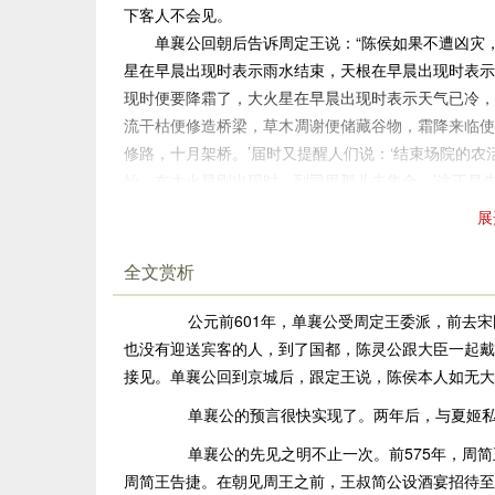
下客人不会见。
单襄公回朝后告诉周定王说：“陈侯如果不遭凶灾，国
星在早晨出现时表示雨水结束，天根在早晨出现时表示
现时便要降霜了，大火星在早晨出现时表示天气已冷，
流干枯便修造桥梁，草木凋谢便储藏谷物，霜降来临使
修路，十月架桥。’届时又提醒人们说：‘结束场院的
始。在大火星刚出现时，到司里那儿去集合。’这正是
能见到大火星了，但是道路已被杂草堵塞，农村的谷场
展
教。
“周代的制度规定：‘种植树木以标明道路，郊外提
全文赏析
施，洼地里有茂盛的水草，园苑中有林木和水池，这都
具，田野没有丛生的杂草。农时不被耽误，劳力不被浪
公元前601年，单襄公受周定王委派，前去宋
责分明，郊外的民众劳作井然有序。’如今陈国的道路
也没有迎送宾客的人，到了国都，陈灵公跟大臣一起戴
君的享乐而疲于劳作，这是抛弃了先王的法度。
接见。单襄公回到京城后，跟定王说，陈侯本人如无大
“周的《秩官》上说：‘地位相等国家的宾客来访，
单襄公的预言很快实现了。两年后，与夏姬私
表示慰问，门尹清扫门庭，宗祝陪同客人行祭礼，司里
单襄公的先见之明不止一次。前575年，周简
供应物品，甸人运送燃料，火师照看火烛，水师料理盥
周简王告捷。在朝见周王之前，王叔简公设酒宴招待至
辆，百官各按职责照应，客人来访如同回到了家里。因