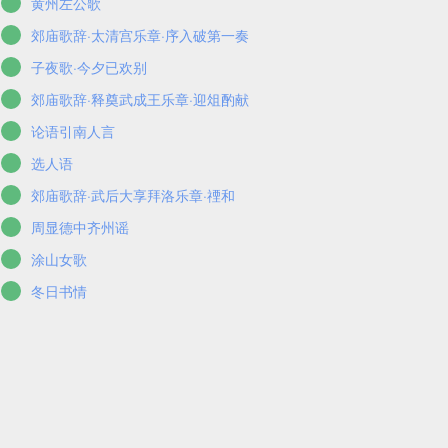
黄州左公歌
郊庙歌辞·太清宫乐章·序入破第一奏
子夜歌·今夕已欢别
郊庙歌辞·释奠武成王乐章·迎俎酌献
论语引南人言
选人语
郊庙歌辞·武后大享拜洛乐章·禋和
周显德中齐州谣
涂山女歌
冬日书情