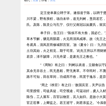
定王使单襄公聘于宋。遂假道于陈，以聘于楚
川不梁，野有庾积，场功未毕，道无列树，垦田若艺，
氏。及陈，陈灵公与孔宁、仪行父南冠以如夏氏，留宾
单子归，告王曰：“陈侯不有大咎，国必亡。”王
草木节解，驷见而陨霜，火见而清风戒寒。故《先王之
冬裘具，清风至而修城郭宫室。’故《夏令》曰：‘九月
土功其始，火之初见，期于司里。’此先王所以不用财
若弃，泽不陂障，川无舟梁，是废先王之教也。”
“《周制》有之曰：‘列树以表道，立鄙食以守
其余无非谷土，民无悬耜，野无奥草。不夺民时，不蔑
路不可知，田在草间，功成而不收，民罢于逸乐，是弃
“周之《秩官》有之曰：‘敌国宾至，关尹以告
司里授馆，司徒具徒，司空视途，司寇诘奸，虞人入材
陈刍，工人展车，百官以物至，宾入如归。是故小大莫
官正莅事，上卿监之。若王巡守，则君亲监之。’今虽