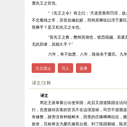
蔑先王之官也。
“《先王之令》有之曰：‘天道赏善而罚淫，故
不念胤续之常，弃其伉俪妃嫔，而帅其卿佐以淫于夏氏
简彝乎？是又犯先王之令也。
“昔先王之教，懋帅其德也，犹恐殒越。若废其
无此四者，其能久乎？”
六年，单子如楚。八年，陈侯杀于夏氏。九年
古文观止
写人
故事
译文/注释
译文
周定王派单襄公出使宋国，此后又借道陈国去访问楚
行，负责接待宾客的官员不在边境迎候，司空不巡视道
有修整，路旁没有种植树木，田里的庄稼稀稀拉拉，膳
旅舍，百姓将去为夏氏修筑台观。到了陈国都城，陈灵