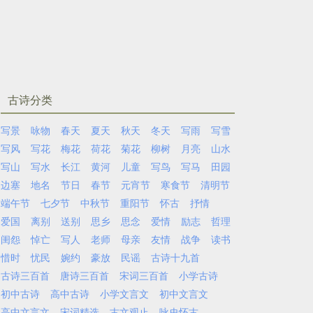
古诗分类
写景
咏物
春天
夏天
秋天
冬天
写雨
写雪
写风
写花
梅花
荷花
菊花
柳树
月亮
山水
写山
写水
长江
黄河
儿童
写鸟
写马
田园
边塞
地名
节日
春节
元宵节
寒食节
清明节
端午节
七夕节
中秋节
重阳节
怀古
抒情
爱国
离别
送别
思乡
思念
爱情
励志
哲理
闺怨
悼亡
写人
老师
母亲
友情
战争
读书
惜时
忧民
婉约
豪放
民谣
古诗十九首
古诗三百首
唐诗三百首
宋词三百首
小学古诗
初中古诗
高中古诗
小学文言文
初中文言文
高中文言文
宋词精选
古文观止
咏史怀古