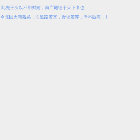
’此先王所以不用财贿，而广施德于天下者也
今陈国火朝觌矣，而道路若塞，野场若弃，泽不陂障，川无舟梁，是废