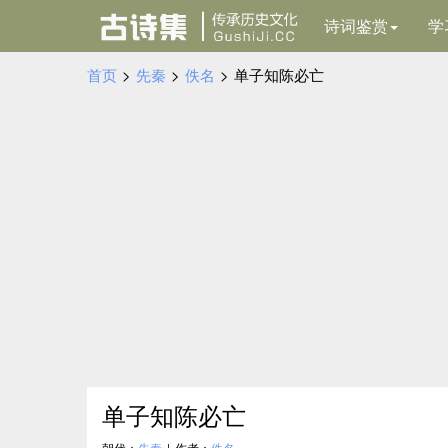
诗词鉴赏
学
首页
>
先秦
>
佚名
>
单子知陈必亡
单子知陈必亡
朝代：
先秦
|
作者：
佚名