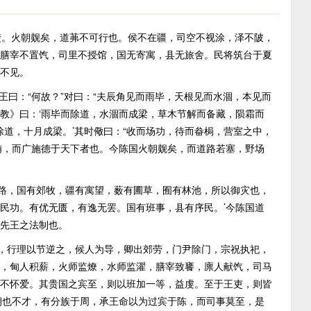
。火朝觌矣，道茀不可行也。侯不在疆，司空不视涂，泽不陂，
膳宰不置饩，司里不授馆，国无寄寓，县无旅舍。民将筑台于夏
不见。
曰：“何故？”对曰：“夫辰角见而雨毕，天根见而水涸，本见而
教》曰：‘雨毕而除道，水涸而成梁，草木节解而备藏，陨霜而
除道，十月成梁。’其时儆曰：“收而场功，待而畚梮，营室之中，
贿，而广施德于天下者也。今陈国火朝觌矣，而道路若塞，野场
路，国有郊牧，疆有寓望，薮有圃草，囿有林池，所以御灾也，
民功。有优无匮，有逸无罢。国有班事，县有序民。’今陈国道
先王之法制也。
，行理以节逆之，候人为导，卿出郊劳，门尹除门，宗祝执祀，
，甸人积薪，火师监燎，水师监濯，膳宰致饔，廪人献饩，司马
不怀爱。其贵国之宾至，则以班加一等，益虔。至于王吏，则皆
朝也不才，有分族于周，承王命以为过宾于陈，而司事莫至，是