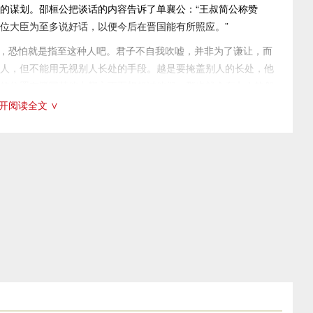
的谋划。邵桓公把谈话的内容告诉了单襄公：“王叔简公称赞
各部门的长官接待，上卿加以督察。如果天子下来巡视，就由国
位大臣为至多说好话，以便今后在晋国能有所照应。”
的亲族，是奉了天子的使命作为宾客而途经陈国，然而主管的官
，恐怕就是指至这种人吧。君子不自我吹嘘，并非为了谦让，而
我们周室治国，不允许违背法令，不迁就怠惰放纵，各自遵守你
人，但不能用无视别人长处的手段。越是要掩盖别人的长处，他
相承的法度，抛弃自己的夫人妃嫔，带领下属到夏氏那里去恣意
的位置在晋国其他七卿之下而想超过他们，那也就会有七人的怨
却丢弃正式的礼服而穿戴楚地的服饰外出，这不是简慢了礼制
开阅读全文 ∨
4年，鲁成公跟晋、齐、宋、卫、曹、邾等国在柯陵结盟。单襄
像这样荒废先王的遗教、抛弃先王的法度、蔑视先王的分职、
眼睛望远不望近，脚步也抬得高高的，心不在焉。又看到晋国的
中间而不仰仗先王的遗教、法度、分职、政令，能够支持长久
擂，齐国的大臣国佐说话也是毫无忌讳。单襄公对鲁成公说，晋
甚至齐国的国佐也有灾祸，他处在淫乱的齐国，却喜欢讲直话，
夏征舒杀害。定王九年，楚庄王攻入陈国。
能接受别人的随意指责，齐国有这种人吗？
实现，晋厉公回国不久就诛杀三。第二年，前573年，晋国大
。
国佐。单襄公的预言不到三年就全部实现。
觌（dí）见：见。此指夏历十月，心宿早见于东方。
于周天子脚下的晋襄公的曾孙周子将来一定会成为晋国的国君。
国君，这就是晋悼公。至此，单襄公的预言彻底实现。
责是掌管工程建设，包括修治道路。
释，却也难以理解先知的能耐。