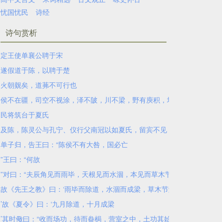
忧国忧民
诗经
诗句赏析
定王使单襄公聘于宋
遂假道于陈，以聘于楚
火朝觌矣，道茀不可行也
侯不在疆，司空不视涂，泽不陂，川不梁，野有庾积，场功未毕，道无
民将筑台于夏氏
及陈，陈灵公与孔宁、仪行父南冠以如夏氏，留宾不见
单子归，告王曰：“陈侯不有大咎，国必亡
”王曰：“何故
”对曰：“夫辰角见而雨毕，天根见而水涸，本见而草木节解，驷见而陨
故《先王之教》曰：‘雨毕而除道，水涸而成梁，草木节解而备藏，陨霜
’故《夏令》曰：‘九月除道，十月成梁
’其时儆曰：“收而场功，待而畚梮，营室之中，土功其始，火之初见，期