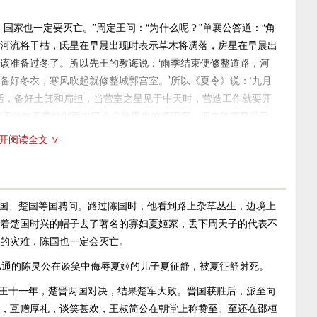
家也一定要灭亡。”周定王问：“为什么呢？”单襄公答道：“角
河流将干枯，氐星在早晨出现时表示草木将凋落，房星在早晨出
该准备过冬了。所以先王的教诲说：‘雨季结束便修整道路，河
备好冬衣，寒风吹起就修整城郭宫室。’所以《夏令》说：‘九月
农活，备好土箕和扁担，当营室之星见于中天时，营造工作就要开
先王能够不费钱财而向民众广施恩惠的原因啊。现在陈国早晨已
已被废弃，湖泊不筑堤坝，河流不备舟桥，这是荒废了先王的遗
开阅读全文 ∨
供食宿以款待旅客。国家有专设的牧场，边境有接待宾客的设
是用来防备灾害的。其余的地方无不是农田，百姓没有闲置的农
费。生活富裕而不穷困，百姓安逸而不疲惫。都城中各类人员职
国、楚国等国聘问。路过陈国时，他看到路上杂草丛生，边境上
无法辨认，农田埋没在杂草丛中，庄稼熟了无人收割，百姓为国
着楚国时兴的帽子去了著名的寡妇夏姬家，丢下周天子的代表不
的灾难，陈国也一定会灭亡。
关尹便向上报告，行理手持符节去迎接，候人引路，卿士到郊外
通的陈灵公在谈笑中侮辱夏姬的儿子夏征舒，被夏征舒射死。
安排住处，司徒调派仆役，司空视察道路，司寇查禁奸盗，虞人
王十一年，楚晋两国对决，结果楚军大败。晋国获胜后，派至向
洗，膳宰进送熟食，廪人献奉粮米，司马备齐草料，工人检修车
，互赠厚礼，谈笑甚欢，王叔简公在朝堂上称赞至。至还在邵桓
此大小宾客无不感到满意。如果大国的客人到了，接待的规格就