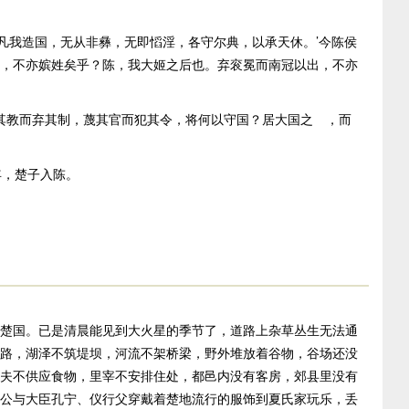
凡我造国，无从非彝，无即慆淫，各守尔典，以承天休。’今陈侯
，不亦嫔姓矣乎？陈，我大姬之后也。弃衮冕而南冠以出，不亦
教而弃其制，蔑其官而犯其令，将何以守国？居大国之 ，而
，楚子入陈。
国。已是清晨能见到大火星的季节了，道路上杂草丛生无法通
路，湖泽不筑堤坝，河流不架桥梁，野外堆放着谷物，谷场还没
夫不供应食物，里宰不安排住处，都邑内没有客房，郊县里没有
公与大臣孔宁、仪行父穿戴着楚地流行的服饰到夏氏家玩乐，丢