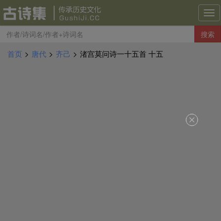
古
诗
搜索
集
导
首页
>
唐代
>
齐己
>
渚宫莫问诗一十五首 十五
航