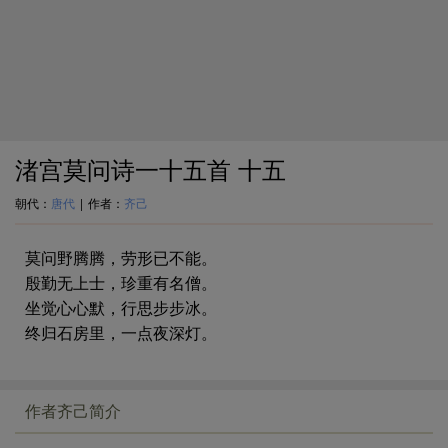
渚宫莫问诗一十五首 十五
朝代：
唐代
|
作者：
齐己
莫问野腾腾，劳形已不能。
殷勤无上士，珍重有名僧。
坐觉心心默，行思步步冰。
终归石房里，一点夜深灯。
作者齐己简介