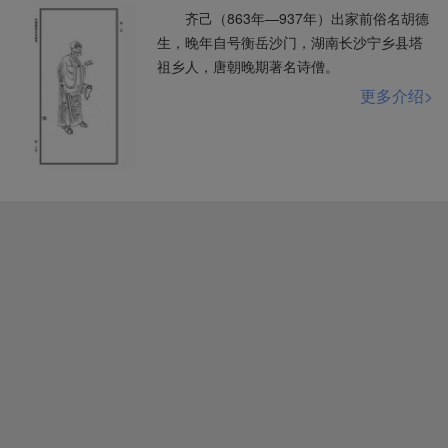
齐己（863年—937年）出家前俗名胡德
生，晚年自号衡岳沙门，湖南长沙宁乡县塔
祖乡人，唐朝晚期著名诗僧。
更多介绍>