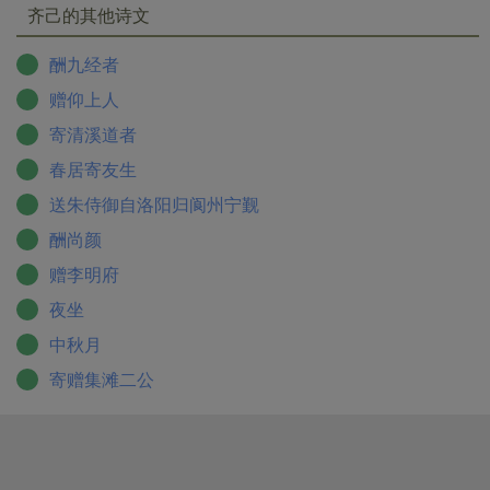
齐己的其他诗文
酬九经者
赠仰上人
寄清溪道者
春居寄友生
送朱侍御自洛阳归阆州宁觐
酬尚颜
赠李明府
夜坐
中秋月
寄赠集滩二公