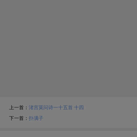
上一首：
渚宫莫问诗一十五首 十四
下一首：
扑满子