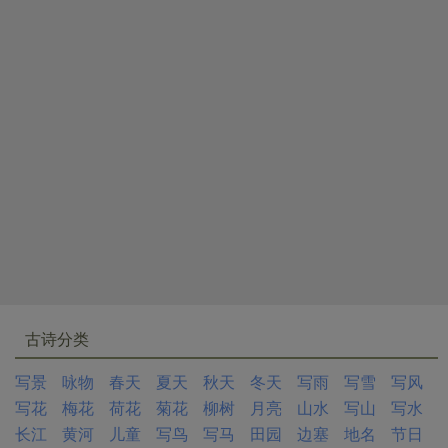
古诗分类
写景
咏物
春天
夏天
秋天
冬天
写雨
写雪
写风
写花
梅花
荷花
菊花
柳树
月亮
山水
写山
写水
长江
黄河
儿童
写鸟
写马
田园
边塞
地名
节日