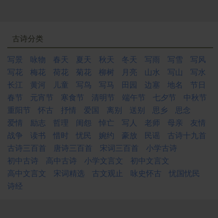
古诗分类
写景
咏物
春天
夏天
秋天
冬天
写雨
写雪
写风
写花
梅花
荷花
菊花
柳树
月亮
山水
写山
写水
长江
黄河
儿童
写鸟
写马
田园
边塞
地名
节日
春节
元宵节
寒食节
清明节
端午节
七夕节
中秋节
重阳节
怀古
抒情
爱国
离别
送别
思乡
思念
爱情
励志
哲理
闺怨
悼亡
写人
老师
母亲
友情
战争
读书
惜时
忧民
婉约
豪放
民谣
古诗十九首
古诗三百首
唐诗三百首
宋词三百首
小学古诗
初中古诗
高中古诗
小学文言文
初中文言文
高中文言文
宋词精选
古文观止
咏史怀古
忧国忧民
诗经