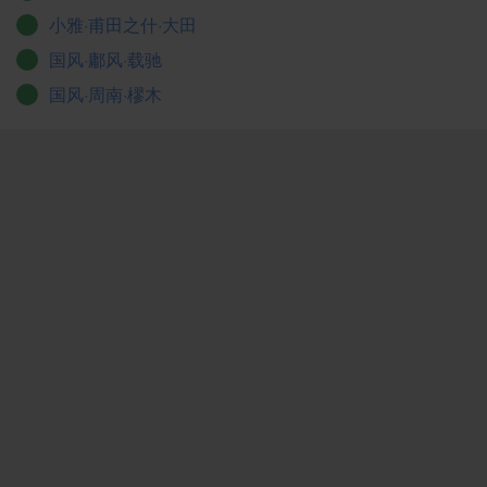
小雅·甫田之什·大田
国风·鄘风·载驰
国风·周南·樛木