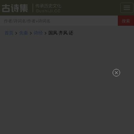
古
诗
搜索
集
导
首页
>
先秦
>
诗经
>
国风·齐风·还
航