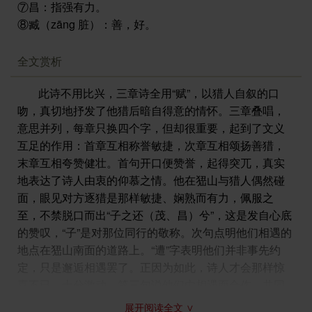
⑦昌：指强有力。
⑧臧（zāng 脏）：善，好。
全文赏析
此诗不用比兴，三章诗全用“赋”，以猎人自叙的口
吻，真切地抒发了他猎后暗自得意的情怀。三章叠唱，
意思并列，每章只换四个字，但却很重要，起到了文义
互足的作用：首章互相称誉敏捷，次章互相颂扬善猎，
末章互相夸赞健壮。首句开口便赞誉，起得突兀，真实
地表达了诗人由衷的仰慕之情。他在峱山与猎人偶然碰
面，眼见对方逐猎是那样敏捷、娴熟而有力，佩服之
至，不禁脱口而出“子之还（茂、昌）兮”，这是发自心底
的赞叹，“子”是对那位同行的敬称。次句点明他们相遇的
地点在峱山南面的道路上。“遭”字表明他们并非事先约
定，只是邂逅相遇罢了。正因为如此，诗人才会那样惊
喜不已，十分激动。第三句说他们由相遇而合作，共同
奋力追杀两只大公狼。这里诗人虽然没有告诉读者逐猎
展开阅读全文 ∨