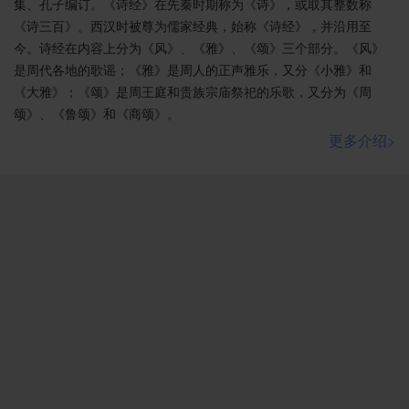
集、孔子编订。《诗经》在先秦时期称为《诗》，或取其整数称
《诗三百》。西汉时被尊为儒家经典，始称《诗经》，并沿用至
今。诗经在内容上分为《风》、《雅》、《颂》三个部分。《风》
是周代各地的歌谣；《雅》是周人的正声雅乐，又分《小雅》和
《大雅》；《颂》是周王庭和贵族宗庙祭祀的乐歌，又分为《周
颂》、《鲁颂》和《商颂》。
更多介绍>