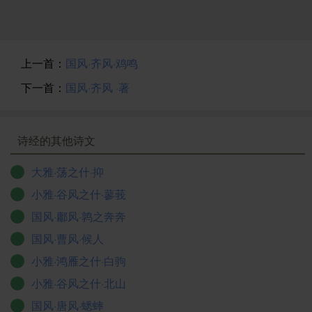
上一首：
国风·齐风·鸡鸣
下一首：
国风·齐风 ·著
诗经的其他诗文
大雅·荡之什·抑
小雅·谷风之什·蓼莪
国风·鄘风·鹑之奔奔
国风·曹风·候人
小雅·鸿雁之什·白驹
小雅·谷风之什·北山
国风·唐风·蟋蟀