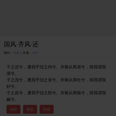
国风·齐风·还
朝代：
先秦
|
作者：
诗经
子之还兮，遭我乎狃之间兮。并驱从两肩兮，揖我谓我
儇兮。
子之茂兮，遭我乎狃之道兮。并驱从两牡兮，揖我谓我
好兮。
子之昌兮，遭我乎狃之阳兮。并驱从两狼兮，揖我谓我
臧兮。
诗经
赞美
狩猎