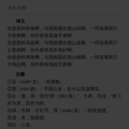
译文/注释
译文
你是那样矫健啊，与我相遇在峱山间啊。一同追着两只
大兽撵啊，你作揖夸我身手便啊。
你是那样高超啊，与我相遇在峱山道啊。一同追着两只
公兽跑啊，你作揖夸我本领好啊。
你是那样勇敢啊，与我相遇在峱山南啊。一同追着两只
大狼赶啊。你作揖夸我技艺善啊。
注释
①还（xuán 玄）：轻捷貌。
②峱（náo 挠）：齐国山名，在今山东淄博东。
③从：逐。肩：借为“豜（jiān 肩）”，大兽。毛传：“兽三
岁为肩，四岁为特。”
④揖：作揖，古礼节。儇（xuān 宣）：轻快便捷。
⑤茂：美，指善猎。
⑥牡：公兽。