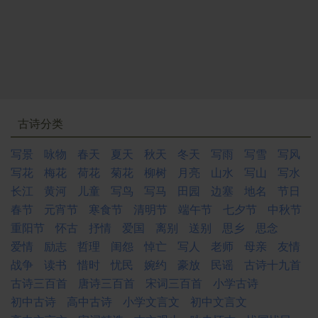
古诗分类
写景
咏物
春天
夏天
秋天
冬天
写雨
写雪
写风
写花
梅花
荷花
菊花
柳树
月亮
山水
写山
写水
长江
黄河
儿童
写鸟
写马
田园
边塞
地名
节日
春节
元宵节
寒食节
清明节
端午节
七夕节
中秋节
重阳节
怀古
抒情
爱国
离别
送别
思乡
思念
爱情
励志
哲理
闺怨
悼亡
写人
老师
母亲
友情
战争
读书
惜时
忧民
婉约
豪放
民谣
古诗十九首
古诗三百首
唐诗三百首
宋词三百首
小学古诗
初中古诗
高中古诗
小学文言文
初中文言文