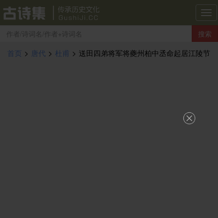
古
诗
搜索
集
导
首页
>
唐代
>
杜甫
>
送田四弟将军将夔州柏中丞命起居江陵节
航
度…郡王卫公幕