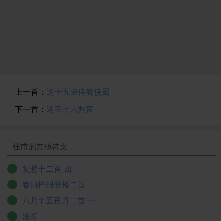
上一首：
送十五弟侍御使蜀
下一首：
送王十六判官
杜甫的其他诗文
复愁十二首 四
春日梓州登楼二首
八月十五夜月二首 一
渔阳