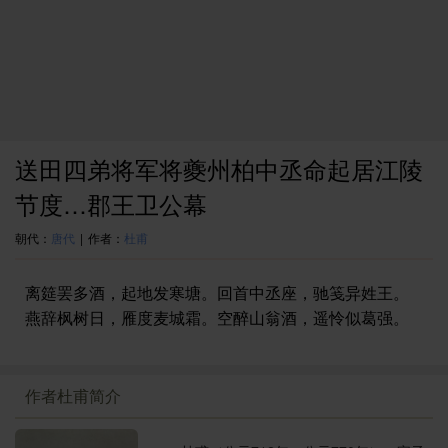
送田四弟将军将夔州柏中丞命起居江陵
节度…郡王卫公幕
朝代：
唐代
|
作者：
杜甫
离筵罢多酒，起地发寒塘。回首中丞座，驰笺异姓王。
燕辞枫树日，雁度麦城霜。空醉山翁酒，遥怜似葛强。
作者杜甫简介