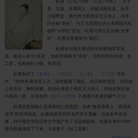
杜甫（公元712年－公元770年），字子
美，汉族，本襄阳人，后徙河南巩县。自号
少陵野老，唐代伟大的现实主义诗人，与李
白合称“李杜”。为了与另两位诗人李商隐与杜
牧即“小李杜”区别，杜甫与李白又合称“大李
杜”，杜甫也常被称为“老杜”。
杜甫在中国古典诗歌中的影响非常深
远，被后人称为“诗圣”，他的诗被称为“诗史”。后世称其杜拾遗、杜
工部，也称他杜少陵、杜草堂。
杜甫创作了《
春望
》、《
北征
》、《
三吏
》、《
三别
》等名
作。759年杜甫弃官入川，虽然躲避了战乱，生活相对安定，但仍然
心系苍生，胸怀国事。虽然杜甫是个现实主义诗人，但他也有狂放
不羁的一面，从其名作《
饮中八仙歌
》不难看出杜甫的豪气干云。
杜甫的思想核心是儒家的仁政思想，他有“致君尧舜上，再使风
俗淳”的宏伟抱负。杜甫虽然在世时名声并不显赫，但后来声名远
播，对中国文学和日本文学都产生了深远的影响。杜甫共有约1500
首诗歌被保留了下来，大多集于《杜工部集》。
更多介绍>