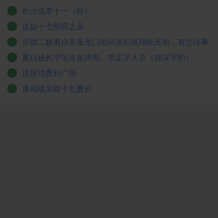
长沙送李十一（衔）
送赵十七明府之县
至德二载甫自京金光门出问道归凤翔乾元初…有悲往事
夏日杨长宁宅送崔侍御、常正字入京（得深字韵）
送段功曹归广州
遣闷戏呈路十九曹长