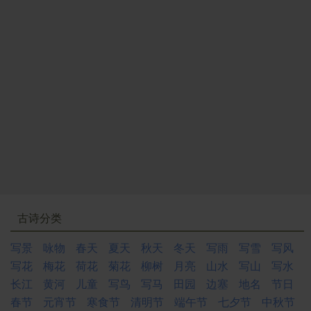
古诗分类
写景
咏物
春天
夏天
秋天
冬天
写雨
写雪
写风
写花
梅花
荷花
菊花
柳树
月亮
山水
写山
写水
长江
黄河
儿童
写鸟
写马
田园
边塞
地名
节日
春节
元宵节
寒食节
清明节
端午节
七夕节
中秋节