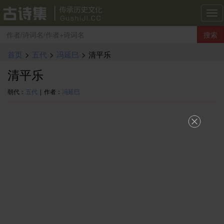
古
诗
搜索
集
导
首页
>
五代
>
冯延巳
>
清平乐
航
清平乐
朝代：
五代
|
作者：
冯延巳