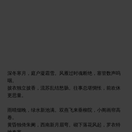
深冬寒月，庭户凝霜雪。风雁过时魂断绝，塞管数声呜
咽。
披衣独立披香，流苏乱结愁肠。往事总堪惆怅，前欢休
更思量。
雨晴烟晚，绿水新池满。双燕飞来垂柳院，小阁画帘高
卷。
黄昏独倚朱阑，西南新月眉弯。砌下落花风起，罗衣特
地春寒。