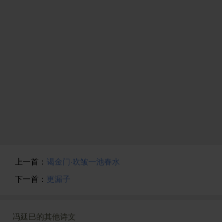
上一首：
谒金门·吹皱一池春水
下一首：
更漏子
冯延巳的其他诗文