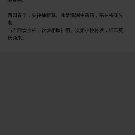
西园春早，夹径抽新草。冰散漪澜生碧沼，寒在梅花先
老。
与君同饮金杯，饮馀相取徘徊。次第小桃将发，轩车莫
厌频来。