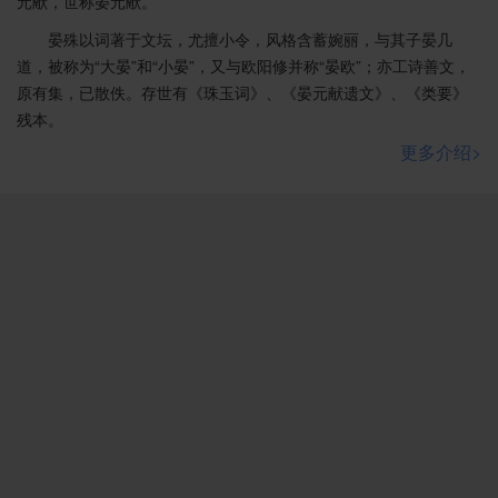
元献，世称晏元献。
晏殊以词著于文坛，尤擅小令，风格含蓄婉丽，与其子晏几
道，被称为“大晏”和“小晏”，又与欧阳修并称“晏欧”；亦工诗善文，
原有集，已散佚。存世有《珠玉词》、《晏元献遗文》、《类要》
残本。
更多介绍>