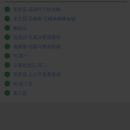
菩萨蛮·高梧叶下秋光晚
木兰花/玉楼春·玉楼朱阁横金锁
麻姑山
浣溪沙·玉碗冰寒滴露华
渔家傲·宿蕊斗攒金粉闹
句 其一
立春祀太乙 其二
菩萨蛮·人人尽道黄葵淡
句 其二五
盂兰盆