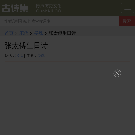
古
诗
搜索
集
导
首页
>
宋代
>
晏殊
>
张太傅生日诗
航
张太傅生日诗
朝代：
宋代
|
作者：
晏殊