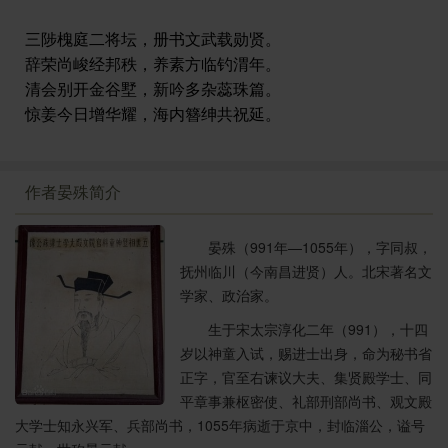
三陟槐庭二将坛，册书文武载勋贤。
辞荣尚峻经邦秩，养素方临钓渭年。
清会别开金谷墅，新吟多杂蕊珠篇。
惊姜今日增华耀，海内簪绅共祝延。
作者晏殊简介
晏殊（991年—1055年），字同叔，
抚州临川（今南昌进贤）人。北宋著名文
学家、政治家。
生于宋太宗淳化二年（991），十四
岁以神童入试，赐进士出身，命为秘书省
正字，官至右谏议大夫、集贤殿学士、同
平章事兼枢密使、礼部刑部尚书、观文殿
大学士知永兴军、兵部尚书，1055年病逝于京中，封临淄公，谥号