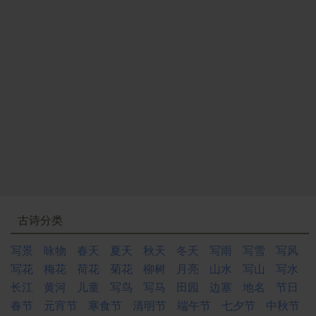
古诗分类
写景
咏物
春天
夏天
秋天
冬天
写雨
写雪
写风
写花
梅花
荷花
菊花
柳树
月亮
山水
写山
写水
长江
黄河
儿童
写鸟
写马
田园
边塞
地名
节日
春节
元宵节
寒食节
清明节
端午节
七夕节
中秋节