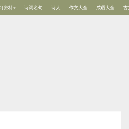
习资料
诗词名句
诗人
作文大全
成语大全
古