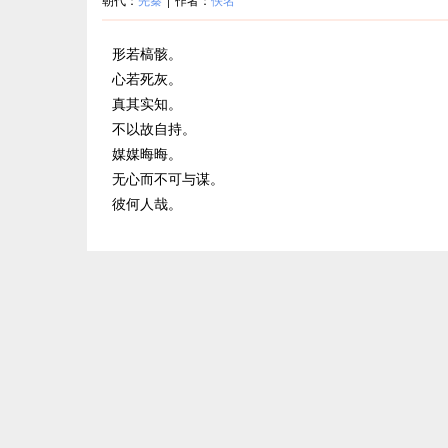
形若槁骸。
心若死灰。
真其实知。
不以故自持。
媒媒晦晦。
无心而不可与谋。
彼何人哉。