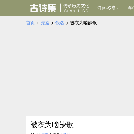
诗词鉴赏
学
首页
>
先秦
>
佚名
>
被衣为啮缺歌
被衣为啮缺歌
朝代：
先秦
|
作者：
佚名