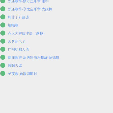
郊庙歌辞·祭方丘乐章·雍和
郊庙歌辞·享太庙乐章·大政舞
韩非子引鄙谚
蟪蛄歌
齐人为妒妇津语（题拟）
孟冬寒气至
广明初都人语
郊庙歌辞·后唐宗庙乐舞辞·昭德舞
襄阳古谚
子夜歌·始欲识郎时