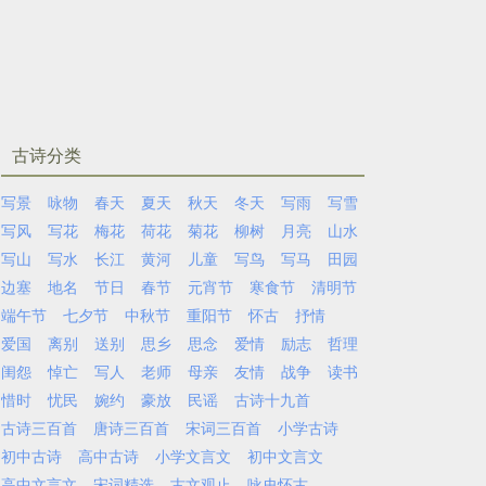
古诗分类
写景
咏物
春天
夏天
秋天
冬天
写雨
写雪
写风
写花
梅花
荷花
菊花
柳树
月亮
山水
写山
写水
长江
黄河
儿童
写鸟
写马
田园
边塞
地名
节日
春节
元宵节
寒食节
清明节
端午节
七夕节
中秋节
重阳节
怀古
抒情
爱国
离别
送别
思乡
思念
爱情
励志
哲理
闺怨
悼亡
写人
老师
母亲
友情
战争
读书
惜时
忧民
婉约
豪放
民谣
古诗十九首
古诗三百首
唐诗三百首
宋词三百首
小学古诗
初中古诗
高中古诗
小学文言文
初中文言文
高中文言文
宋词精选
古文观止
咏史怀古