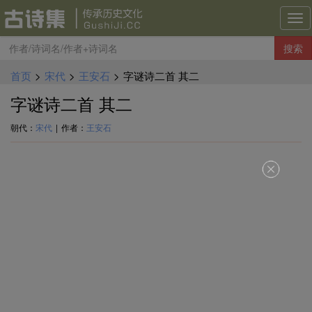
古
诗
搜索
集
导
首页
>
宋代
>
王安石
>
字谜诗二首 其二
航
字谜诗二首 其二
朝代：
宋代
|
作者：
王安石