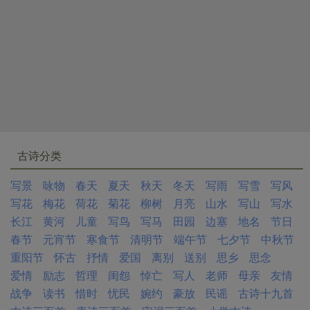
古诗分类
写景
咏物
春天
夏天
秋天
冬天
写雨
写雪
写风
写花
梅花
荷花
菊花
柳树
月亮
山水
写山
写水
长江
黄河
儿童
写鸟
写马
田园
边塞
地名
节日
春节
元宵节
寒食节
清明节
端午节
七夕节
中秋节
重阳节
怀古
抒情
爱国
离别
送别
思乡
思念
爱情
励志
哲理
闺怨
悼亡
写人
老师
母亲
友情
战争
读书
惜时
忧民
婉约
豪放
民谣
古诗十九首