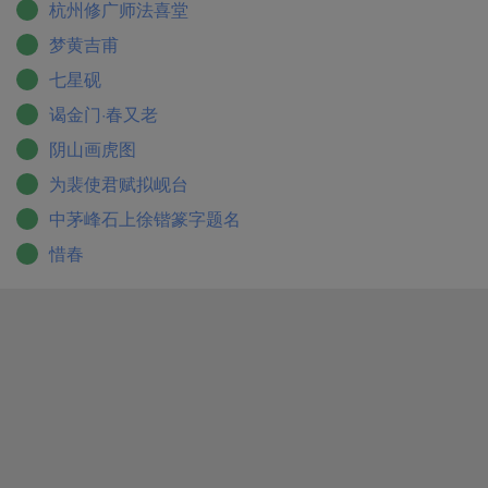
杭州修广师法喜堂
梦黄吉甫
七星砚
谒金门·春又老
阴山画虎图
为裴使君赋拟岘台
中茅峰石上徐锴篆字题名
惜春