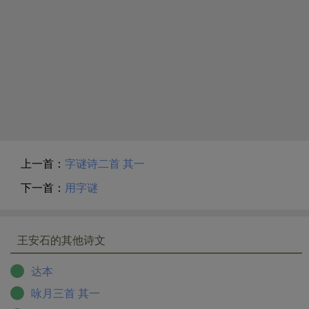
上一首：
字谜诗二首 其一
下一首：
用字谜
王安石的其他诗文
达本
咏月三首 其一