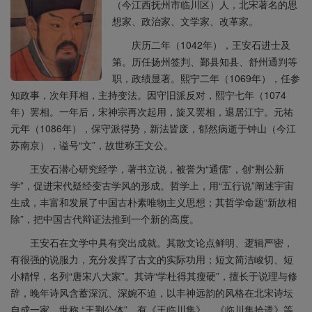
（今江西抚州市临川区）人，北宋著名的思
想家、政治家、文学家、改革家。
庆历二年（1042年），王安石进士及
第。历任扬州签判、鄞县知县、舒州通判等
职，政绩显著。熙宁二年（1069年），任参
知政事，次年拜相，主持变法。因守旧派反对，熙宁七年（1074
年）罢相。一年后，宋神宗再次起用，旋又罢相，退居江宁。元祐
元年（1086年），保守派得势，新法皆废，郁然病逝于钟山（今江
苏南京），谥号“文”，故世称王文公。
王安石潜心研究经学，著书立说，被誉为“通儒”，创“荆公新
学”，促进宋代疑经变古学风的形成。哲学上，用“五行说”阐述宇宙
生成，丰富和发展了中国古朴素唯物主义思想；其哲学命题“新故相
除”，把中国古代辩证法推到一个新的高度。
王安石在文学中具有突出成就。其散文论点鲜明、逻辑严密，
有很强的说服力，充分发挥了古文的实际功用；短文简洁峻切、短
小精悍，名列“唐宋八大家”。其诗“学杜得其瘦硬”，擅长于说理与修
辞，晚年诗风含蓄深沉、深婉不迫，以丰神远韵的风格在北宋诗坛
自成一家，世称 “王荆公体”。有《王临川集》、《临川集拾遗》等