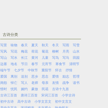
古诗分类
写景
咏物
春天
夏天
秋天
冬天
写雨
写雪
写风
写花
梅花
荷花
菊花
柳树
月亮
山水
写山
写水
长江
黄河
儿童
写鸟
写马
田园
边塞
地名
节日
春节
元宵节
寒食节
清明节
端午节
七夕节
中秋节
重阳节
怀古
抒情
爱国
离别
送别
思乡
思念
爱情
励志
哲理
闺怨
悼亡
写人
老师
母亲
友情
战争
读书
惜时
忧民
婉约
豪放
民谣
古诗十九首
古诗三百首
唐诗三百首
宋词三百首
小学古诗
初中古诗
高中古诗
小学文言文
初中文言文
高中文言文
宋词精选
古文观止
咏史怀古