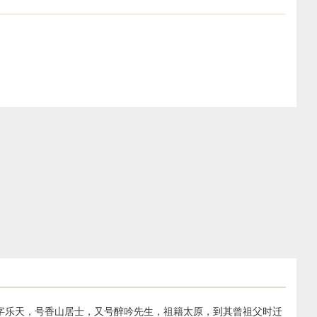
），字乐天，号香山居士，又号醉吟先生，祖籍太原，到其曾祖父时迁