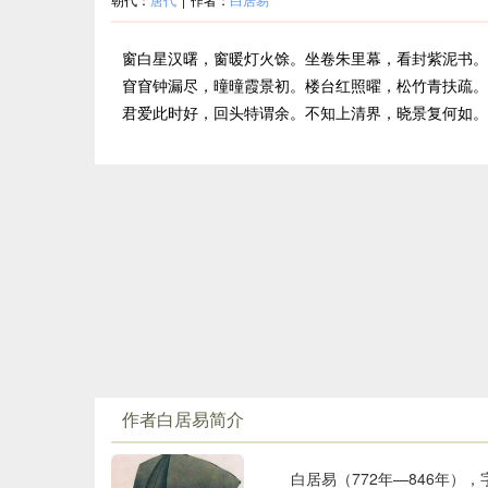
窗白星汉曙，窗暖灯火馀。坐卷朱里幕，看封紫泥书。
窅窅钟漏尽，曈曈霞景初。楼台红照曜，松竹青扶疏。
君爱此时好，回头特谓余。不知上清界，晓景复何如。
作者白居易简介
白居易（772年—846年