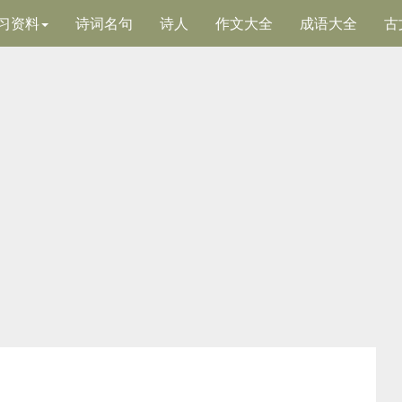
习资料
诗词名句
诗人
作文大全
成语大全
古