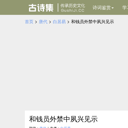
诗词鉴赏
学
首页
>
唐代
>
白居易
>
和钱员外禁中夙兴见示
和钱员外禁中夙兴见示
朝代：
唐代
|
作者：
白居易