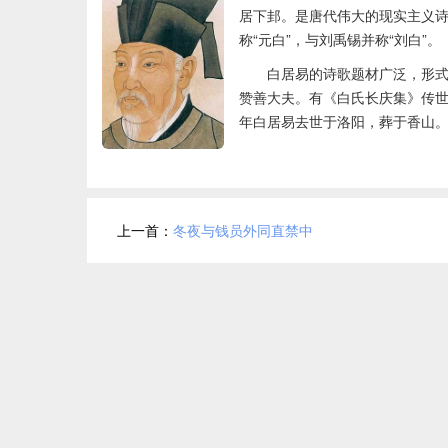
居下邽。是唐代伟大的现实主义
称“元白”，与刘禹锡并称“刘白”。
白居易的诗歌题材广泛，形式
赞善大夫。有《白氏长庆集》传
年白居易去世于洛阳，葬于香山
上一首：
冬夜与钱员外同直禁中