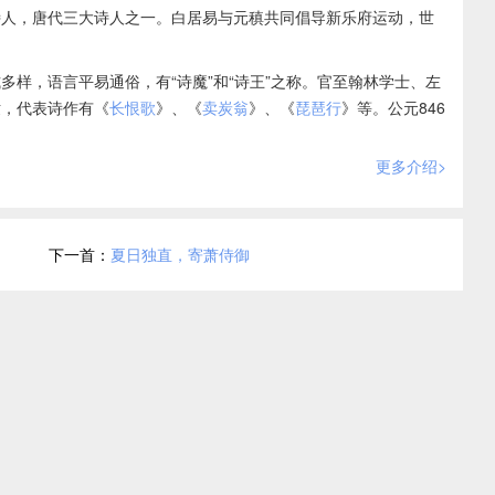
诗人，唐代三大诗人之一。白居易与元稹共同倡导新乐府运动，世
多样，语言平易通俗，有“诗魔”和“诗王”之称。官至翰林学士、左
世，代表诗作有《
长恨歌
》、《
卖炭翁
》、《
琵琶行
》等。公元846
。
更多介绍>
下一首：
夏日独直，寄萧侍御