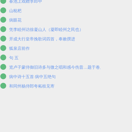
春池上戏赠李郎中
山枇杷
病眼花
凭李睦州访徐凝山人（凝即睦州之民也）
开成大行皇帝挽歌词四首，奉敕撰进
狐泉店前作
句 五
览卢子蒙侍御旧诗多与微之唱和感今伤昔…题于卷后
病中诗十五首·病中五绝句
和同州杨侍郎夸柘枝见寄