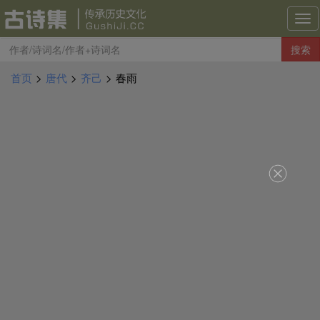
古
诗
搜索
集
导
首页
>
唐代
>
齐己
>
春雨
航