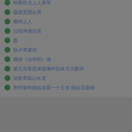
秋夜听业上人弹琴
题梁贤巽公房
赠仰上人
过陆鸿渐旧居
蠹
秋夕寄诸侄
赠持《法华经》僧
谢王先辈昆弟游湘中回各见示新诗
短歌寄鼓山长老
荆州新秋病起杂题一十五首·病起见庭柏