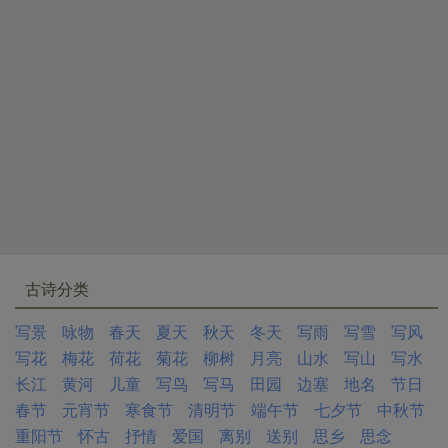
古诗分类
写景
咏物
春天
夏天
秋天
冬天
写雨
写雪
写风
写花
梅花
荷花
菊花
柳树
月亮
山水
写山
写水
长江
黄河
儿童
写鸟
写马
田园
边塞
地名
节日
春节
元宵节
寒食节
清明节
端午节
七夕节
中秋节
重阳节
怀古
抒情
爱国
离别
送别
思乡
思念