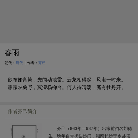
春雨
朝代：
唐代
|
作者：
齐己
欲布如膏势，先闻动地雷。云龙相得起，风电一时来。
霢霂农桑野，冥濛杨柳台。何人待晴暖，庭有牡丹开。
作者齐己简介
齐己（863年—937年）出家前俗名胡德
生，晚年自号衡岳沙门，湖南长沙宁乡县塔