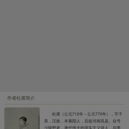
老夫情绪恶劣，又吐又泻躺了好几天。
避乱世外，深叹自己身世遭遇艰难。这是全诗伴随着忧
奈何囊中没有一些财帛，救你们寒颤凛栗。
国忧民主题思想而交织起伏的个人感慨，也是诗人自我
打开包裹取出化妆用的粉黛，被褥和床帐可稍稍张罗铺
形象的重要特征。肃宗皇帝放他回家探亲，其实是厌弃
陈。
他，冷落他。这是诗人心中有数的，但他无奈，有所怨
瘦弱的妻子脸上又见光采，痴女自己梳理头发。
望，而只能感慨。他痛心而苦涩地叙述、议论、描写这
学他
母亲
没有什么摆弄，清早梳妆随手往脸上涂抹。
次皇恩放回的格外优遇：在国家危难、人民伤亡的时
一会儿涂胭脂一会儿擦粉，乱七八糟把眉毛涂得那么
刻，他竟能有闲专程探亲，有兴观赏秋色，有幸全家团
阔。
聚。这一切都违反他
爱国
的志节和爱民的情操，使他哭
我能活着回来看到孩子们，高兴得好像忘了饥渴。
笑不得，尴尬难堪。因而在看到山间丛生的野果时，他
他们问我事情，竞相拉着我的胡须，谁能对他们责怪呼
不禁感慨天赐雨露相同，而果实苦甜各别；人生于世一
喝？
样，而安危遭遇迥异；他自己却偏要选择艰难道路，自
反而使我想起困在贼窝的愁苦，我真的心甘情愿受他们
甘其苦。所以回到家中，诗人看到妻子儿女穷困的生
杂乱吵嚷。
活，饥瘦的身容，体会到老妻和爱子对他的体贴，天真
我刚回来要宽慰心情，生活料理、生计问题，那里还顾
幼女在父前的娇痴，回想到他自己舍家赴难以来的种种
作者杜甫简介
得谈论？
遭遇，不由得把一腔辛酸化为生聚的欣慰。这里，诗人
肃宗还流亡在外，几时才可以停止训练兵卒？
的另一种处境和性格，一个艰难度日、爱怜家小的平民
杜甫（公元712年－公元770年），字子
抬头看看天色的改变，觉得妖气正在被消除。
当家人的形象，便生动地显现出来。
美，汉族，本襄阳人，后徙河南巩县。自号
阴风从西北吹来，惨淡地随着回纥。
少陵野老，唐代伟大的现实主义诗人，与李
“煌煌太宗业，树立甚宏达！”坚信大唐国家的基