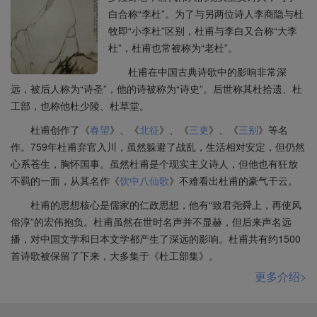
回纥怀仁可汗愿意帮助唐朝，回纥的特性是善于驰骋冲
白合称“李杜”。为了与另两位诗人李商隐与杜
础坚实，期望唐肃宗能够中兴。这是贯穿全诗的思想信
击。
牧即“小李杜”区别，杜甫与李白又合称“大李
念和衷心愿望，也是诗人的政治立场和出发点。因此他
回纥送来了五千个战士，赶来了一万匹战马。
杜”，杜甫也常被称为“老杜”。
虽然正视国家战乱、人民伤亡的苦难现实，虽然受到厌
这些兵马以少为贵，唐朝及其他民族都佩服回纥勇猛好
弃冷落的待遇，虽然一家老小过着饥寒的生活，但是他
杜甫在中国古典诗歌中的影响非常深
斗。
并不因此而灰心失望，更不逃避现实，而是坚持大义，
远，被后人称为“诗圣”，他的诗被称为“诗史”。后世称其杜拾遗、杜
所用的都像猛鹰飞腾，破敌比射箭的速度还要快。
顾全大局。他受到形势好转的鼓舞，积极考虑决策的得
工部，也称他杜少陵、杜草堂。
皇上的心思，是虚心的期待争取回纥帮助，当时的舆论
失，并且语重心长地回顾了事变以后的历史发展，强调
却颇为沮丧不愿借兵于回纥。
杜甫创作了《
春望
》、《
北征
》、《
三吏
》、《
三别
》等名
指出事变使奸佞荡析，热情赞美忠臣除奸的功绩，表达
伊水洛水一带很快就可以收回，长安不必费力就可以攻
作。759年杜甫弃官入川，虽然躲避了战乱，生活相对安定，但仍然
了人民爱国的意愿，歌颂了唐太宗奠定的国家基业，从
拔，就可以收复。
心系苍生，胸怀国事。虽然杜甫是个现实主义诗人，但他也有狂放
而表明了对唐肃宗中兴国家的殷切期望。由于阶级和时
唐朝的官兵请求深入，全部是养精蓄锐，要收复敌占的
不羁的一面，从其名作《
饮中八仙歌
》不难看出杜甫的豪气干云。
代的局限，诗人的社会理想不过是恢复唐太宗的业绩，
地区，可不必等待。
杜甫的思想核心是儒家的仁政思想，他有“致君尧舜上，再使风
对唐玄宗有所美化，对唐肃宗有所不言，然而应当承
此举全面反攻可以打开青州和徐州，转过来可望收复恒
俗淳”的宏伟抱负。杜甫虽然在世时名声并不显赫，但后来声名远
认，诗人的爱国主义思想情操是达到时代的高度、站在
山和碣石山。
播，对中国文学和日本文学都产生了深远的影响。杜甫共有约1500
时代的前列的。
秋天
本来就多霜露，正气有所肃杀。
首诗歌被保留了下来，大多集于《杜工部集》。
祸机转移已到亡胡之年，局势已定，是擒胡之月。
综上可见，这首长篇叙事诗，实则是政治
抒情
更多介绍>
胡人的命运岂能长久，皇朝的纲纪本不该断绝。
诗，是一位忠心耿耿、忧国忧民的封建士大夫履职的陈
回想安禄山乱起之初，唐王朝处于狼狈不堪的境地，事
情，是一位艰难度日、爱怜家小的平民当家人忧生的感