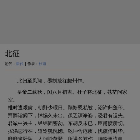
北征
朝代：
唐代
|
作者：
杜甫
北归至凤翔，墨制放往鄜州作。
皇帝二载秋，闰八月初吉。杜子将北征，苍茫问家
室。
维时遭艰虞，朝野少暇日。顾惭恩私被，诏许归蓬荜。
拜辞诣阙下，怵惕久未出。虽乏谏诤姿，恐君有遗失。
君诚中兴主，经纬固密勿。东胡反未已，臣甫愤所切。
挥涕恋行在，道途犹恍惚。乾坤含疮痍，忧虞何时毕。
靡靡逾阡陌，人烟眇萧瑟。所遇多被伤，呻吟更流血。