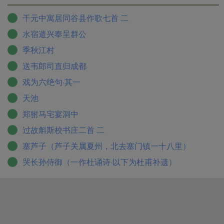
恰可适应于表现这首诗所包括的宏大的历史内容，也显
肃宗命杜甫探家的敕命。
干元中寓居同谷县作歌七首 二
示出诗人在诗歌艺术上的高度才能和浑熟技巧，足以得
（2）皇帝二载：即757年（唐肃宗至德二年）。
心应手、运用自如地用诗歌体裁来写出这样一篇“博大精
水宿遣兴奉呈群公
（3）初吉：朔日，即初一。
深、沉郁顿挫”的陈情表。
（4）杜子：杜甫自称。
季秋江村
（5）苍茫：指战乱纷扰，家中情况不明。问：探望。
送韦郎司直归成都
（6）维：发语词。维时：即这个时候。艰虞：艰难和忧
戏为六绝句·其一
患。
（7）恩私被：指诗人自己独受皇恩允许探家。
天池
（8）蓬荜：指穷人住的草房。
郑驸马宅宴洞中
（9）诣：赴、到。阙下：朝廷。
过故斛斯校书庄二首 二
（10）怵惕：惶恐不安。
塞芦子（芦子关属夏州，北去塞门镇一十八里）
（11）谏诤：臣下对君上直言规劝。杜甫时任左拾遗，
职属谏官，谏诤是他的职守。
哭长孙侍御（一作杜诵诗·以下为杜甫补遗）
（12）中兴：国家衰败后重新复兴。
（13）经纬：织布时的纵线叫经，横线叫纬。这里用作
动词，比喻有条不紊地处埋国家大事。固密勿：本来就
谨慎周到。
（14）东胡：指安史叛军。安禄山是突厥族和东北少数