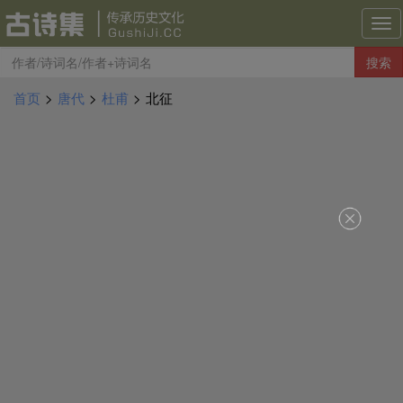
古
诗
搜索
集
导
首页
>
唐代
>
杜甫
>
北征
航