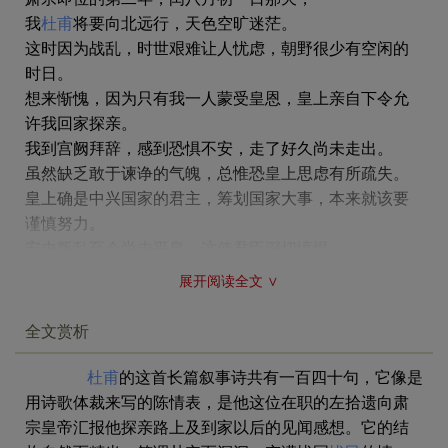
我
杜甫
将要向北远行，天色空旷迷茫。
这时因为战乱，时世艰难让人忧虑，朝野很少有空闲的
时日。
想来惭愧，因为只有我一人蒙受皇恩，皇上亲自下令允
许我回家探亲。
我到宫阙拜辞，感到恐惧不安，走了好久尚未走出。
虽然缺乏敢于谏诤的气魄，总惟恐皇上思虑有所疏失。
皇上确是中兴国家的君主，筹划国家大事，本来就该要
谨慎努力。
安史叛乱至今尚未平息，这使君臣深切愤恨。
我只有挥泪告别，但仍恋念凤翔行宫，走在路上仍然神
展开阅读全文 ∨
志恍惚，放心不下。
如今天下尽是创伤，我的忧虑何时才能结束啊！
全文赏析
我拖拖沓沓地穿过田间小路，不见人烟，到处一片萧
条。
杜甫
的这首长篇叙事诗共有一百四十句，它像是
路上遇见的人，有很多都是带着创伤，痛苦呻吟，有的
用诗歌体裁来写的陈情表，是他这位在职的左拾遗向肃
伤口还在流血呢！
宗皇帝汇报他探亲路上及到家以后的见闻感想。它的结
我回头看看凤翔县，傍晚时，旗帜还忽隐忽现。