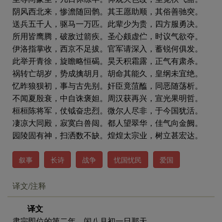
阴风西北来，惨澹随回鹘。其王愿助顺，其俗善驰突。
送兵五千人，驱马一万匹。此辈少为贵，四方服勇决。
所用皆鹰腾，破敌过箭疾。圣心颇虚伫，时议气欲夺。
伊洛指掌收，西京不足拔。官军请深入，蓄锐何俱发。
此举开青徐，旋瞻略恒碣。昊天积霜露，正气有肃杀。
祸转亡胡岁，势成擒胡月。胡命其能久，皇纲未宜绝。
忆昨狼狈初，事与古先别。奸臣竟菹醢，同恶随荡析。
不闻夏殷衰，中自诛褒妲。周汉获再兴，宣光果明哲。
桓桓陈将军，仗钺奋忠烈。微尔人尽非，于今国犹活。
凄凉大同殿，寂寞白兽闼。都人望翠华，佳气向金阙。
园陵固有神，扫洒数不缺。煌煌太宗业，树立甚宏达。
叙事
长诗
战争
忧国忧民
爱国
译文/注释
译文
肃宗即位的第二年，闰八月初一日那天，