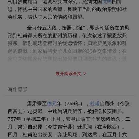
构自然而精当，笔调朴实而深沉，充满忧国
忧民
的情
向前登上一道道
寒山
，屡屡发现战士喂马饮水的泉源水
思，怀抱中兴国家的希望，反映了当时的政治形势和社
洼。
会现实，表达了人民的情绪和愿望。
到了邠州郊外，由于地势低凹，如同走入地底，泾水在
全诗分五大段，按照“北征”，即从朝廷所在的凤
邠郊中水流汹涌。
翔到杜甫家人所在的鄜州的历程，依次叙述了蒙恩放归
猛虎蹲立在我的眼前，吼啸声震山谷，苍崖好像会崩裂
探亲、辞别朝廷登程时的忧虑情怀；归途所见景象和引
一般。
起的感慨；到家后与妻子儿女团聚的悲喜交集情景；在
今秋开满了
菊花
，石道上留下了古代的车辙。
家中关切国家形势和提出如何借用回纥兵力的建议；最
青云激发起高雅的兴致，隐居山林的生活也很欢悦。
后回顾了朝廷在安禄山叛乱后的可喜变化和表达了他对
山里的水果都很散乱细小，到处混杂生长着橡树和山
展开阅读全文 ∨
国家前途的信心、对肃宗中兴的期望。这首诗像上表的
栗。
奏章一样，写明年月日，谨称“臣甫”，恪守臣节，忠悃陈
有的红得像朱砂，有的黑得像点点的生漆。
写作背景
情，先说离职的不安，次叙征途的观感，再述家室的情
它们有雨露的滋润，无论是甜的或苦的，全都结了果
形，更论国策的得失，而归结到歌功颂德。这一结构合
实。
唐肃宗至
德元
年（756年），
杜甫
自鄜州（今陕
乎礼数，尽其谏职，顺理成章，而见美刺。读者不难看
遥想那世外桃源，更加想到自己生活的世界真是太差
西富县）赴灵武，中途为胡兵所俘，被解送长安困居。
到，诗人采用这样的陈情表的构思，是出于他“奉儒守
了。
757年（至德二年）正月，安禄山被其子安庆绪所杀，二
官”的思想修养和“别裁伪体”的创作要求，更凝聚着他与
在坡陀上遥望廊州，山岩山谷交相出没。
月，肃宗自彭原（今甘肃宁县）迁凤翔（在今陕西）。
国家、人民休戚与共的深厚感情。
我已来到了水边，我的仆人还落后在坡上（回头看，因
四月，杜甫逃出长安，奔赴凤翔，到达后，在五月十六