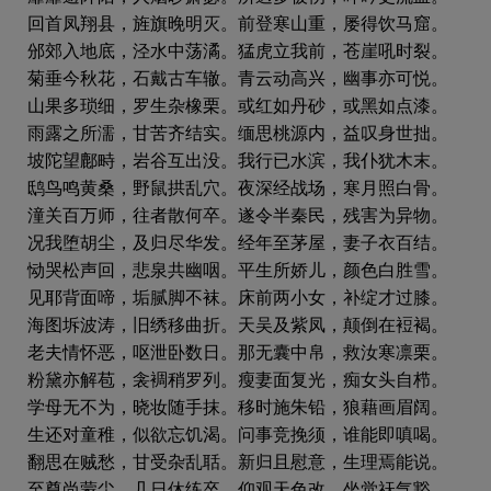
回首凤翔县，旌旗晚明灭。前登寒山重，屡得饮马窟。
邠郊入地底，泾水中荡潏。猛虎立我前，苍崖吼时裂。
菊垂今秋花，石戴古车辙。青云动高兴，幽事亦可悦。
山果多琐细，罗生杂橡栗。或红如丹砂，或黑如点漆。
雨露之所濡，甘苦齐结实。缅思桃源内，益叹身世拙。
坡陀望鄜畤，岩谷互出没。我行已水滨，我仆犹木末。
鸱鸟鸣黄桑，野鼠拱乱穴。夜深经战场，寒月照白骨。
潼关百万师，往者散何卒。遂令半秦民，残害为异物。
况我堕胡尘，及归尽华发。经年至茅屋，妻子衣百结。
恸哭松声回，悲泉共幽咽。平生所娇儿，颜色白胜雪。
见耶背面啼，垢腻脚不袜。床前两小女，补绽才过膝。
海图坼波涛，旧绣移曲折。天吴及紫凤，颠倒在裋褐。
老夫情怀恶，呕泄卧数日。那无囊中帛，救汝寒凛栗。
粉黛亦解苞，衾裯稍罗列。瘦妻面复光，痴女头自栉。
学母无不为，晓妆随手抹。移时施朱铅，狼藉画眉阔。
生还对童稚，似欲忘饥渴。问事竞挽须，谁能即嗔喝。
翻思在贼愁，甘受杂乱聒。新归且慰意，生理焉能说。
至尊尚蒙尘，几日休练卒。仰观天色改，坐觉祆气豁。