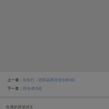
情的发展与结果不同于古代。
慨，是一位坚持大义、顾全大局的爱国志士仁人述怀的
奸臣杨国忠终于被诛杀，同恶的人随着就被扫荡、瓦
长歌。从艺术上说，它既要通过叙事来抒情达志，又要
解、离析。
明确表达思想倾向，因而主要用赋的方法来写，是自然
没有出现像夏及殷商那样的衰亡，是由于处死了像宠妃
而恰当的。它也确像一篇陈情表，慷慨陈辞，长歌浩
褒姒和妲己那样的
杨贵妃
。
叹，然而谨严写实，指点有据。从开头到结尾，对所见
像周代汉代能再度中兴，是靠像周宣王、汉光武帝那样
所闻，一一道来，指事议论，即景抒情，充分发挥了赋
的明哲。
的长处，具体表达了陈情表的内容。但是为了更形象地
还有勇武有力的陈将军，执行诛讨奋发忠烈。
表达思想感情，也由于有的思想感情不宜直接道破，诗
如今若不是有你陈元礼将军，大家就都完了。
中又灵活地运用了各种比兴方法，即使叙事具有形象，
凄凉的大同殿，寂寞的白兽闼。
意味深长，不致枯燥；又使语言精炼，结构紧密，避免
长安居民都盼望着皇帝的旗帜重临，好的气象会再向着
行文拖沓。例如诗人登上山冈，描写了战士饮马的泉
长安宫殿。
眼，鄜州郊野
山水
地形势态，以及那突如其来的“猛
先帝园陵本来有神灵保佑，保护陵墓、祭礼全部执行不
虎”、“苍崖”，含有感慨和寄托，读者自可意会。又如诗
上一首：
彭衙行（郃阳县西北有彭衙城）
能缺失。
人用观察天象方式概括当时平叛形势，实际上也是一种
伟大辉煌的太宗奠定了强盛的基业，他所创立建树的功
比兴。天色好转，妖气消散，豁然开朗，是指叛军失
下一首：
得舍弟消息
绩，实在恢宏发达。
败；而阴风飘来则暗示了诗人对回纥军的态度。诸如此
类，倘使都用直陈，势必繁复而无诗味，那便和章表没
注释
有区别了。因而诗人采用以赋为主、有比有兴的方法，
杜甫的其他诗文
（1）墨制：是用墨笔书写的诏敕，亦称墨敕。这里指唐