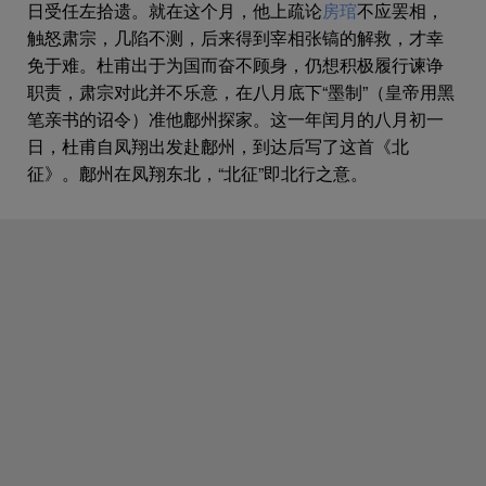
“乾坤含疮痍，忧虞何时毕！”痛心山河破碎，深
为坡陡，以致他好像在树梢上一样）。
日受任左拾遗。就在这个月，他上疏论
房琯
不应罢相，
忧民生涂炭，这是全诗反复咏叹的主题思想，也是诗人
鸱鸟在枯桑上鸣叫，野鼠乱拱洞穴。
触怒肃宗，几陷不测，后来得到宰相张镐的解救，才幸
自我形象的主要特征。诗人深深懂得，当他在苍茫暮色
夜深时，我走过战场，寒冷的月光映照着白骨。
免于难。杜甫出于为国而奋不顾身，仍想积极履行谏诤
中踏上归途时，国家正处危难，朝野都无闲暇，一个忠
回想起潼关的百万大军，那时候为何溃败得如此仓促？
职责，肃宗对此并不乐意，在八月底下“墨制”（皇帝用黑
诚的谏官是不该离职的，与他的本心也是相违的。因而
使秦中百姓遭害惨重。
笔亲书的诏令）准他鄜州探家。这一年闰月的八月初一
他忧虞不安，留恋恍惚。正由于满怀忧国忧民，他沿途
何况我曾经堕入胡尘（困陷长安），等到回家，头发已
日，杜甫自凤翔出发赴鄜州，到达后写了这首《北
穿过田野，翻越山冈，夜经战场，看见的是
战争
创伤和
经尽是花白了。
征》。鄜州在凤翔东北，“北征”即北行之意。
苦难现实，想到的是人生甘苦和身世浮沉，忧虑的是将
经过了一年多，回到这茅屋，妻儿衣裳成了用零头布缝
帅失策和人民遭难。总之，满目疮痍，触处忧虞，遥望
补而成的百结衣。
前途，征程艰难，他深切希望皇帝和朝廷了解这一切，
伤心得在松林放声痛哭，并激起回响，泉流也好像一起
汲取这教训。因此，回到家里，他虽然获得家室团聚的
呜咽，声音显得悲伤极了。
欢乐，却更体会到一个封建士大夫在战乱年代的辛酸苦
平生所娇养的儿子，脸色比雪还要苍白。
涩，不能忘怀被叛军拘留长安的日子，而心里仍关切国
看见了父亲就转过身来啼哭（分别很久显得陌生），身
家大事，考虑政策得失，急于为君拾遗。可见贯穿全诗
上污垢积粘，打着赤脚没穿袜子。
的主题思想便是忧虑国家前途、人民生活，而体现出来
床前两个小女孩，补缀的旧衣裳刚过两膝（女儿长高了
的诗人形象主要是这样一位忠心耿耿、忧国忧民的封建
裙子太短了）。
士大夫。
有海上景象图案的幛子裂开，因缝补而变得七弯八折。
绣在上面的天吴和紫凤，颠倒的被缝补在旧衣服上。
“缅思桃源内，益叹身世拙。”诗人遥想桃源中人