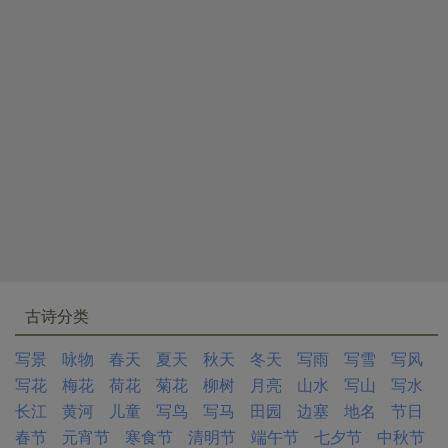
民族的混血儿，其部下又有大量奚族和契丹族人，故称
东胡。
（15）愤所切：深切的愤怒。
（16）行在：皇帝在外临时居住的处所。
（17）疮痍：创伤。
（18）忧虞：忧虑。
（19）靡靡：行步迟缓。阡陌：田间小路。
（20）眇：稀少，少见。
（21）明灭：忽明忽暗。
（22）屡得：多次碰到。
（23）邠郊：邠州（今陕西省彬县）。郊：郊原，即平
原。
古诗分类
（24）荡潏：水流动的样子。
（25）猛虎：比喻山上怪石状如猛虎。
李白
诗句：“石惊
写景
咏物
春天
夏天
秋天
冬天
写雨
写雪
写风
虎伏起。”
薛能
诗句：“鸟径恶时应立虎。”
写花
梅花
荷花
菊花
柳树
月亮
山水
写山
写水
（26）石戴古车辙：石上印着古代的车辙。
长江
黄河
儿童
写鸟
写马
田园
边塞
地名
节日
（27）“青云”两句：耸入青云的高山引起诗人很高的兴
春节
元宵节
寒食节
清明节
端午节
七夕节
中秋节
致，他觉得山中幽静的景物也很可爱。