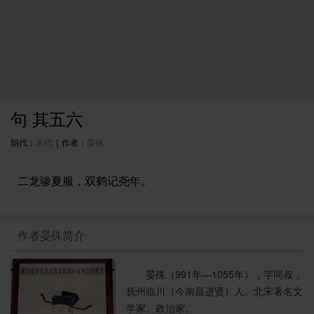
句 其五六
朝代：
宋代
|
作者：
晏殊
二龙骖夏服，双鹤记尧年。
作者晏殊简介
晏殊（991年—1055年），字同叔，
抚州临川（今南昌进贤）人。北宋著名文
学家、政治家。