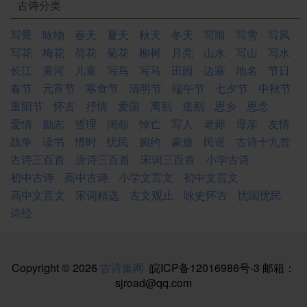
古诗分类
写景
咏物
春天
夏天
秋天
冬天
写雨
写雪
写风
写花
梅花
荷花
菊花
柳树
月亮
山水
写山
写水
长江
黄河
儿童
写鸟
写马
田园
边塞
地名
节日
春节
元宵节
寒食节
清明节
端午节
七夕节
中秋节
重阳节
怀古
抒情
爱国
离别
送别
思乡
思念
爱情
励志
哲理
闺怨
悼亡
写人
老师
母亲
友情
战争
读书
惜时
忧民
婉约
豪放
民谣
古诗十九首
古诗三百首
唐诗三百首
宋词三百首
小学古诗
初中古诗
高中古诗
小学文言文
初中文言文
高中文言文
宋词精选
古文观止
咏史怀古
忧国忧民
诗经
Copyright © 2026
古诗集网
皖ICP备12016986号-3
邮箱：
sjroad@qq.com