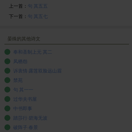
上一首：
句 其五五
下一首：
句 其五七
晏殊的其他诗文
奉和圣制上元 其二
凤栖怨
诉衷情·露莲双脸远山眉
禁苑
句 其一一
过华夫书屋
中书即事
踏莎行·碧海无波
破阵子·春景