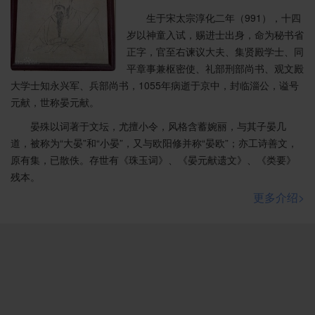
生于宋太宗淳化二年（991），十四
岁以神童入试，赐进士出身，命为秘书省
正字，官至右谏议大夫、集贤殿学士、同
平章事兼枢密使、礼部刑部尚书、观文殿
大学士知永兴军、兵部尚书，1055年病逝于京中，封临淄公，谥号
元献，世称晏元献。
晏殊以词著于文坛，尤擅小令，风格含蓄婉丽，与其子晏几
道，被称为“大晏”和“小晏”，又与欧阳修并称“晏欧”；亦工诗善文，
原有集，已散佚。存世有《珠玉词》、《晏元献遗文》、《类要》
残本。
更多介绍>