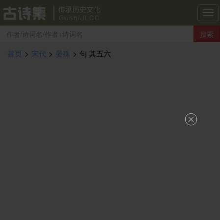
古
诗
搜索
集
导
首页
>
宋代
>
晏殊
>
句 其五六
航