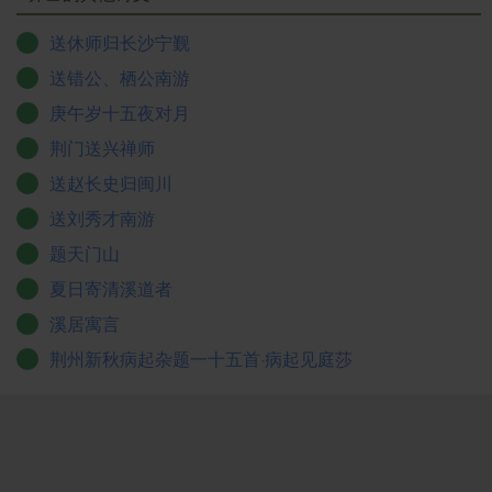
送休师归长沙宁觐
送错公、栖公南游
庚午岁十五夜对月
荆门送兴禅师
送赵长史归闽川
送刘秀才南游
题天门山
夏日寄清溪道者
溪居寓言
荆州新秋病起杂题一十五首·病起见庭莎