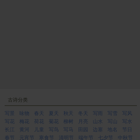
古诗分类
写景
咏物
春天
夏天
秋天
冬天
写雨
写雪
写风
写花
梅花
荷花
菊花
柳树
月亮
山水
写山
写水
长江
黄河
儿童
写鸟
写马
田园
边塞
地名
节日
春节
元宵节
寒食节
清明节
端午节
七夕节
中秋节