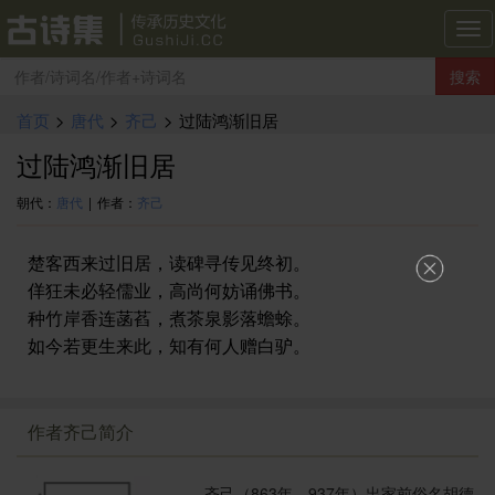
古
诗
搜索
集
导
首页
>
唐代
>
齐己
>
过陆鸿渐旧居
航
过陆鸿渐旧居
朝代：
唐代
|
作者：
齐己
楚客西来过旧居，读碑寻传见终初。
佯狂未必轻儒业，高尚何妨诵佛书。
种竹岸香连菡萏，煮茶泉影落蟾蜍。
如今若更生来此，知有何人赠白驴。
作者齐己简介
齐己（863年—937年）出家前俗名胡德