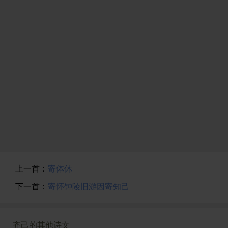
上一首：
寄体休
下一首：
寄怀钟陵旧游因寄知己
齐己的其他诗文