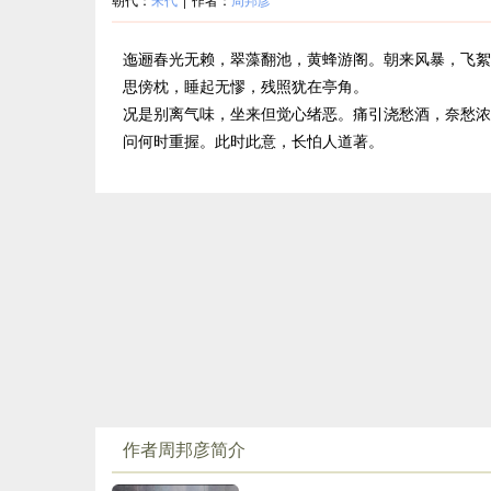
迤逦春光无赖，翠藻翻池，黄蜂游阁。朝来风暴，飞絮
思傍枕，睡起无憀，残照犹在亭角。
况是别离气味，坐来但觉心绪恶。痛引浇愁酒，奈愁浓
问何时重握。此时此意，长怕人道著。
作者周邦彦简介