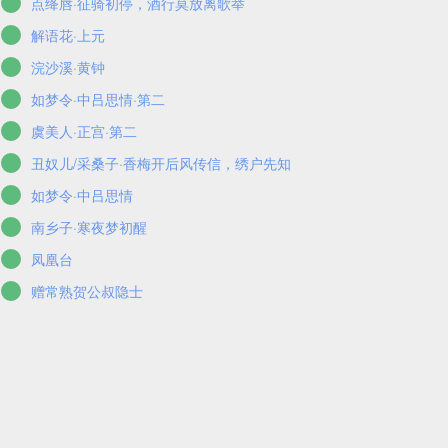
点绛唇·征骑初停，酒行莫放离歌举
解语花·上元
浣沙溪·黄钟
如梦令·中吕思情·第二
虞美人·正宫·第二
丑奴儿/采桑子·香梅开后风传信，绣户先知
如梦令·中吕思情
南乡子·寒夜梦初醒
凤凰台
赠常熟贺公叔隐士