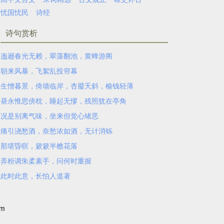
忧国忧民
诗经
诗句赏析
迤逦春光无赖，翠藻翻池，黄蜂游阁
朝来风暴，飞絮乱投帘幕
生憎暮景，倚墙临岸，杏靥夭斜，榆钱轻薄
昼永惟思傍枕，睡起无憀，残照犹在亭角
况是别离气味，坐来但觉心绪恶
痛引浇愁酒，奈愁浓如酒，无计消铄
那堪昏暝，簌簌半檐花落
弄粉调朱柔素手，问何时重握
此时此意，长怕人道著
om