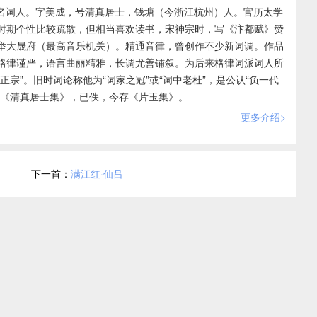
北宋著名词人。字美成，号清真居士，钱塘（今浙江杭州）人。官历太学
时期个性比较疏散，但相当喜欢读书，宋神宗时，写《汴都赋》赞
举大晟府（最高音乐机关）。精通音律，曾创作不少新词调。作品
格律谨严，语言曲丽精雅，长调尤善铺叙。为后来格律词派词人所
正宗”。旧时词论称他为“词家之冠”或“词中老杜”，是公认“负一代
有《清真居士集》，已佚，今存《片玉集》。
更多介绍>
下一首：
满江红·仙吕