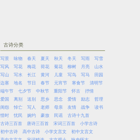
古诗分类
写景
咏物
春天
夏天
秋天
冬天
写雨
写雪
写风
写花
梅花
荷花
菊花
柳树
月亮
山水
写山
写水
长江
黄河
儿童
写鸟
写马
田园
边塞
地名
节日
春节
元宵节
寒食节
清明节
端午节
七夕节
中秋节
重阳节
怀古
抒情
爱国
离别
送别
思乡
思念
爱情
励志
哲理
闺怨
悼亡
写人
老师
母亲
友情
战争
读书
惜时
忧民
婉约
豪放
民谣
古诗十九首
古诗三百首
唐诗三百首
宋词三百首
小学古诗
初中古诗
高中古诗
小学文言文
初中文言文
高中文言文
宋词精选
古文观止
咏史怀古