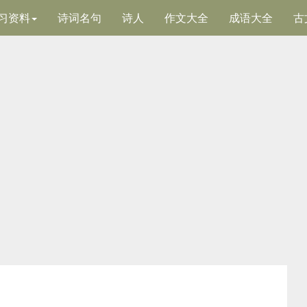
习资料
诗词名句
诗人
作文大全
成语大全
古