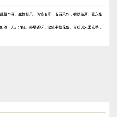
乱投帘幕。生憎暮景，倚墙临岸，杏靥夭斜，榆钱轻薄。昼永惟
如酒，无计消铄。那堪昏暝，簌簌半檐花落。弄粉调朱柔素手，