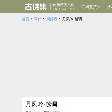
诗词鉴赏
学
首页
>
宋代
>
周邦彦
>
丹凤吟·越调
丹凤吟·越调
朝代：
宋代
|
作者：
周邦彦