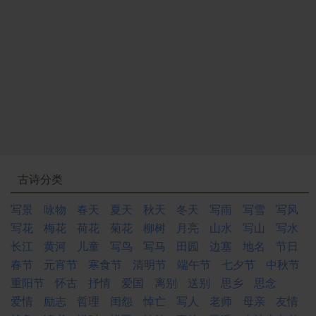
古诗分类
写景
咏物
春天
夏天
秋天
冬天
写雨
写雪
写风
写花
梅花
荷花
菊花
柳树
月亮
山水
写山
写水
长江
黄河
儿童
写鸟
写马
田园
边塞
地名
节日
春节
元宵节
寒食节
清明节
端午节
七夕节
中秋节
重阳节
怀古
抒情
爱国
离别
送别
思乡
思念
爱情
励志
哲理
闺怨
悼亡
写人
老师
母亲
友情