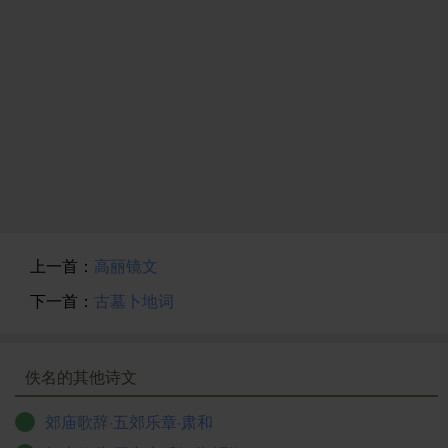
上一首：
高丽镜文
下一首：
古墓卜地词
佚名的其他诗文
郊庙歌辞·五郊乐章·肃和