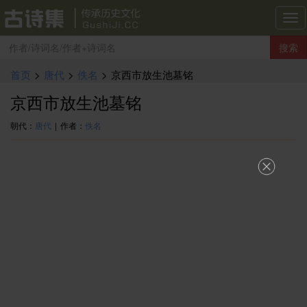
古
诗
搜索
集
导
首页
>
唐代
>
佚名
>
京西市放生池墓铭
航
京西市放生池墓铭
朝代：
唐代
|
作者：
佚名