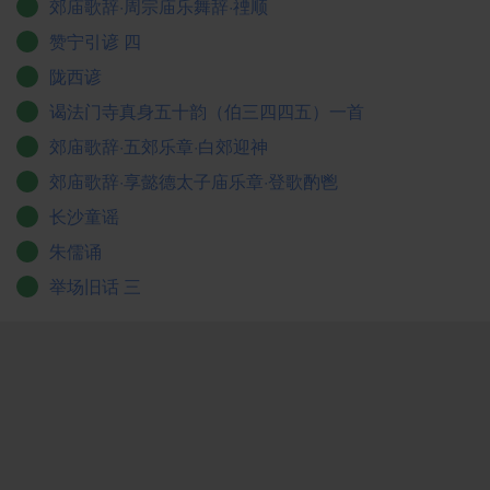
郊庙歌辞·周宗庙乐舞辞·禋顺
赞宁引谚 四
陇西谚
谒法门寺真身五十韵（伯三四四五）一首
郊庙歌辞·五郊乐章·白郊迎神
郊庙歌辞·享懿德太子庙乐章·登歌酌鬯
长沙童谣
朱儒诵
举场旧话 三