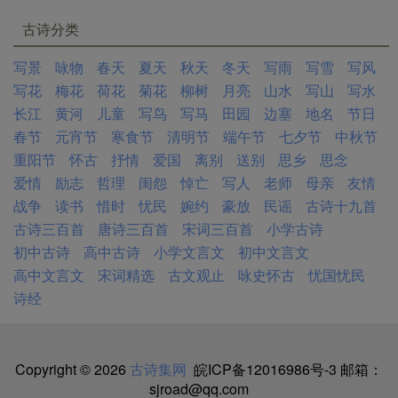
古诗分类
写景
咏物
春天
夏天
秋天
冬天
写雨
写雪
写风
写花
梅花
荷花
菊花
柳树
月亮
山水
写山
写水
长江
黄河
儿童
写鸟
写马
田园
边塞
地名
节日
春节
元宵节
寒食节
清明节
端午节
七夕节
中秋节
重阳节
怀古
抒情
爱国
离别
送别
思乡
思念
爱情
励志
哲理
闺怨
悼亡
写人
老师
母亲
友情
战争
读书
惜时
忧民
婉约
豪放
民谣
古诗十九首
古诗三百首
唐诗三百首
宋词三百首
小学古诗
初中古诗
高中古诗
小学文言文
初中文言文
高中文言文
宋词精选
古文观止
咏史怀古
忧国忧民
诗经
Copyright © 2026
古诗集网
皖ICP备12016986号-3
邮箱：
sjroad@qq.com