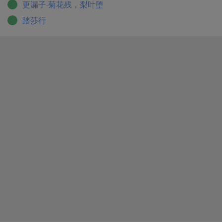
更漏子·菊花残，梨叶堕
踏莎行