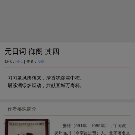
元日词 御阁 其四
朝代：
宋代
|
作者：
晏殊
习习条风拂曙来，清香犹绽雪中梅。
屠苏酒绿炉烟动，共献宜城万寿杯。
作者晏殊简介
晏殊（991年—1055年），字同叔，
抚州临川（今南昌进贤）人。北宋著名文