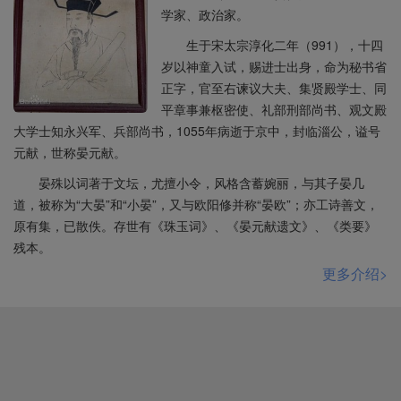
学家、政治家。
生于宋太宗淳化二年（991），十四
岁以神童入试，赐进士出身，命为秘书省
正字，官至右谏议大夫、集贤殿学士、同
平章事兼枢密使、礼部刑部尚书、观文殿
大学士知永兴军、兵部尚书，1055年病逝于京中，封临淄公，谥号
元献，世称晏元献。
晏殊以词著于文坛，尤擅小令，风格含蓄婉丽，与其子晏几
道，被称为“大晏”和“小晏”，又与欧阳修并称“晏欧”；亦工诗善文，
原有集，已散佚。存世有《珠玉词》、《晏元献遗文》、《类要》
残本。
更多介绍>