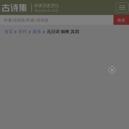
古
诗
搜索
集
导
首页
>
宋代
>
晏殊
>
元日词 御阁 其四
航