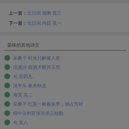
上一首：
元日词 御阁 其三
下一首：
元日词 内廷 其一
晏殊的其他诗文
采桑子·时光只解催人老
浣溪沙·宿酒才醒厌玉卮
句 其四九
清平乐·春来秋去
海棠 其二
采桑子·红英一树春来早，独占芳时
假中示判官张寺丞王校勘
句 其八