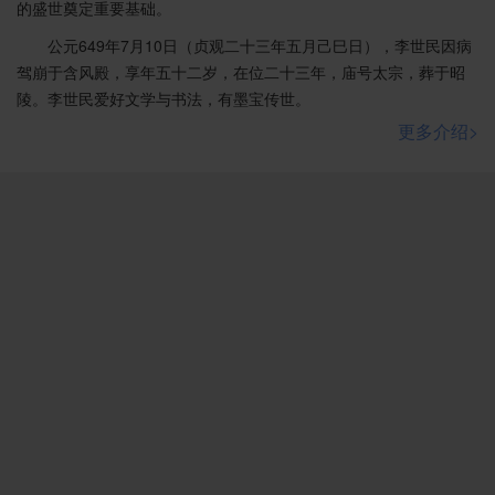
的盛世奠定重要基础。
公元649年7月10日（贞观二十三年五月己巳日），李世民因病
驾崩于含风殿，享年五十二岁，在位二十三年，庙号太宗，葬于昭
陵。李世民爱好文学与书法，有墨宝传世。
更多介绍>