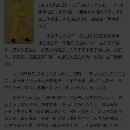
599年1月23日】－公元649年7月10日），祖籍
陇西成纪，是唐高祖李渊和窦皇后的次子，唐朝
第二位皇帝，杰出的政治家、战略家、军事家、
诗人。
李世民少年从军，曾去雁门关营救隋炀帝。
唐朝建立后，李世民官居尚书令、右武候大将
军，受封为秦国公，后晋封为秦王，先后率部平定了薛仁杲、刘武
周、窦建德、王世充等军阀，在唐朝的建立与统一过程中立下赫赫
战功。
公元626年7月2日（武德九年六月初四），李世民发动玄武门之
变，杀死自己的兄长太子李建成、四弟齐王李元吉及二人诸子，被
立为太子，唐高祖李渊不久退位，李世民即位，改元贞观。
李世民为帝之后，积极听取群臣的意见，对内以文治天下，虚
心纳谏，厉行节约，劝课农桑，使百姓能够休养生息，国泰民安，
开创了中国历史上著名的贞观之治。对外开疆拓土，攻灭东突厥与
薛延陀，征服高昌、龟兹、吐谷浑，重创高句丽，设立安西四镇，
各民族融洽相处，被各族人民尊称为天可汗，为后来唐朝一百多年