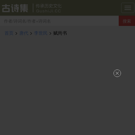
古
诗
搜索
集
导
首页
>
唐代
>
李世民
>
赋尚书
航