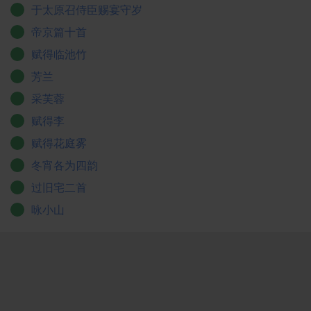
于太原召侍臣赐宴守岁
帝京篇十首
赋得临池竹
芳兰
采芙蓉
赋得李
赋得花庭雾
冬宵各为四韵
过旧宅二首
咏小山