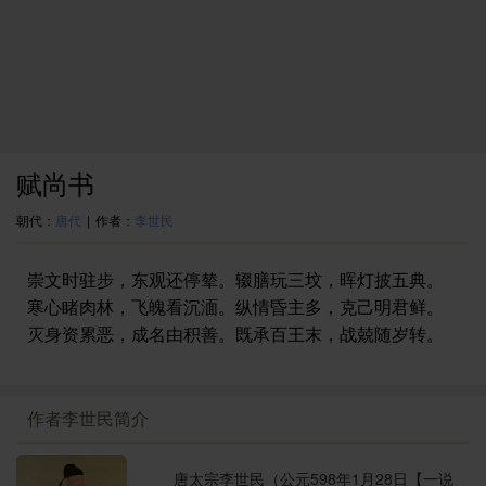
赋尚书
朝代：
唐代
|
作者：
李世民
崇文时驻步，东观还停辇。辍膳玩三坟，晖灯披五典。
寒心睹肉林，飞魄看沉湎。纵情昏主多，克己明君鲜。
灭身资累恶，成名由积善。既承百王末，战兢随岁转。
作者李世民简介
唐太宗李世民（公元598年1月28日【一说