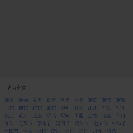
古诗分类
写景
咏物
春天
夏天
秋天
冬天
写雨
写雪
写风
写花
梅花
荷花
菊花
柳树
月亮
山水
写山
写水
长江
黄河
儿童
写鸟
写马
田园
边塞
地名
节日
春节
元宵节
寒食节
清明节
端午节
七夕节
中秋节
重阳节
怀古
抒情
爱国
离别
送别
思乡
思念