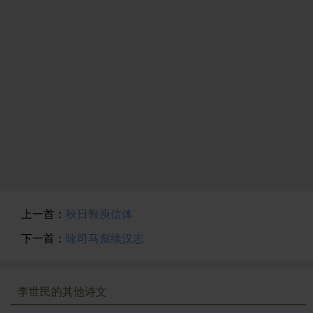
上一首：
秋日斅庾信体
下一首：
咏司马彪续汉志
李世民的其他诗文