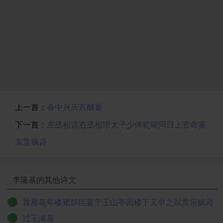
上一首：
春中兴庆宫酺宴
下一首：
左丞相说右丞相璟太子少傅乾曜同日上官命宴
东堂赐诗
李隆基的其他诗文
首夏花萼楼观群臣宴宁王山亭回楼下又申之以赏乐赋诗
过王濬墓