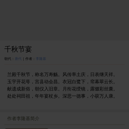
千秋节宴
朝代：
唐代
|
作者：
李隆基
兰殿千秋节，称名万寿觞。风传率土庆，日表继天祥。
玉宇开花萼，宫县动会昌。衣冠白鹭下，帟幕翠云长。
献遗成新俗，朝仪入旧章。月衔花绶镜，露缀彩丝囊。
处处祠田祖，年年宴杖乡。深思一德事，小获万人康。
作者李隆基简介