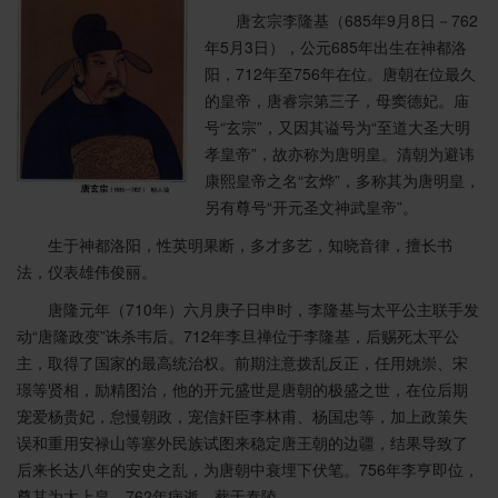
唐玄宗李隆基（685年9月8日－762
年5月3日），公元685年出生在神都洛
阳，712年至756年在位。唐朝在位最久
的皇帝，唐睿宗第三子，母窦德妃。庙
号“玄宗”，又因其谥号为“至道大圣大明
孝皇帝”，故亦称为唐明皇。清朝为避讳
康熙皇帝之名“玄烨”，多称其为唐明皇，
另有尊号“开元圣文神武皇帝”。
生于神都洛阳，性英明果断，多才多艺，知晓音律，擅长书
法，仪表雄伟俊丽。
唐隆元年（710年）六月庚子日申时，李隆基与太平公主联手发
动“唐隆政变”诛杀韦后。712年李旦禅位于李隆基，后赐死太平公
主，取得了国家的最高统治权。前期注意拨乱反正，任用姚崇、宋
璟等贤相，励精图治，他的开元盛世是唐朝的极盛之世，在位后期
宠爱杨贵妃，怠慢朝政，宠信奸臣李林甫、杨国忠等，加上政策失
误和重用安禄山等塞外民族试图来稳定唐王朝的边疆，结果导致了
后来长达八年的安史之乱，为唐朝中衰埋下伏笔。756年李亨即位，
尊其为太上皇。762年病逝，葬于泰陵。