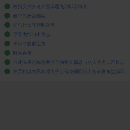
校猎义成喜逢大雪率题九韵以示群官
春中兴庆宫酺宴
送忠州太守康昭远等
早登太行山中言志
千秋节赐群臣镜
野次喜雪
惟此温泉是称愈疾岂予独受其福思与兆人共之…言其志
左丞相说右丞相璟太子少傅乾曜同日上官命宴东堂赐诗