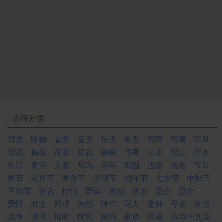
古诗分类
写景
咏物
春天
夏天
秋天
冬天
写雨
写雪
写风
写花
梅花
荷花
菊花
柳树
月亮
山水
写山
写水
长江
黄河
儿童
写鸟
写马
田园
边塞
地名
节日
春节
元宵节
寒食节
清明节
端午节
七夕节
中秋节
重阳节
怀古
抒情
爱国
离别
送别
思乡
思念
爱情
励志
哲理
闺怨
悼亡
写人
老师
母亲
友情
战争
读书
惜时
忧民
婉约
豪放
民谣
古诗十九首