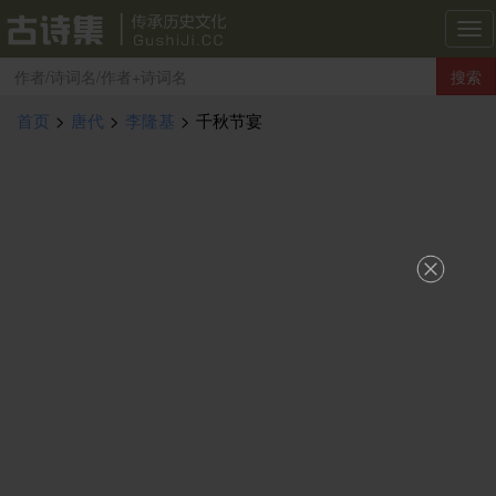
古
诗
搜索
集
导
首页
>
唐代
>
李隆基
>
千秋节宴
航