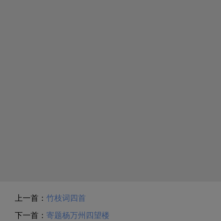
上一首：
竹枝词四首
下一首：
寄题杨万州四望楼