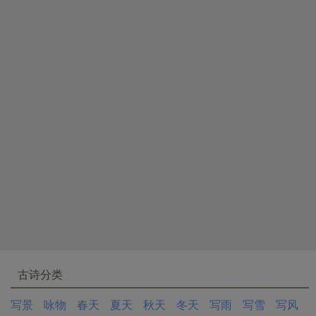
古诗分类
写景
咏物
春天
夏天
秋天
冬天
写雨
写雪
写风