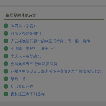
白居易的其他诗文
吟四虽（杂言）
答微之夸越州州宅
齐云楼晚望偶题十韵兼呈冯侍御，周、殷二协律
七德舞－美拨乱，陈王业也
李夫人－鉴嬖惑也
会昌元年春五绝句·劝梦得酒
苏州李中丞以元日郡斋感怀诗寄微之及予輙依来篇七言八
旱热二首
初出蓝田路作
夜从法王寺下归岳寺