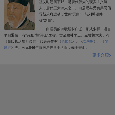
祖父时迁居下邽。是唐代伟大的现实主义诗
人，唐代三大诗人之一。白居易与元稹共同倡
导新乐府运动，世称“元白”，与刘禹锡并
称“刘白”。
白居易的诗歌题材广泛，形式多样，语言
平易通俗，有“诗魔”和“诗王”之称。官至翰林学士、左赞善大夫。有
《白氏长庆集》传世，代表诗作有《
长恨歌
》、《
卖炭翁
》、《
琵
琶行
》等。公元846年白居易去世于洛阳，葬于香山。
更多介绍>