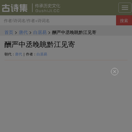
古
诗
搜索
集
导
首页
>
唐代
>
白居易
>
酬严中丞晚眺黔江见寄
航
酬严中丞晚眺黔江见寄
朝代：
唐代
|
作者：
白居易