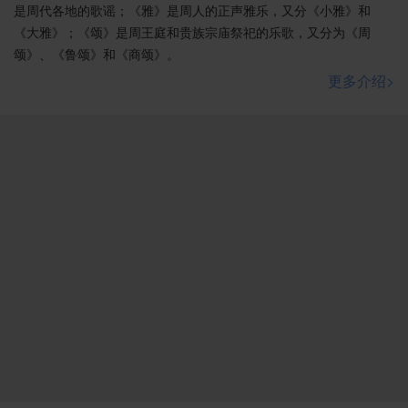
合，如鼓瑟琴”，而“兄弟既翕”，则“和乐且湛”。诗人似明
是周代各地的歌谣；《雅》是周人的正声雅乐，又分《小雅》和
确表示，兄弟之情胜过夫妇之情；兄弟和，则室家安，
《大雅》；《颂》是周王庭和贵族宗庙祭祀的乐歌，又分为《周
兄弟和，则妻孥乐。末章承上而来，卒章显志。诗人直
颂》、《鲁颂》和《商颂》。
接告诫人们，要深思熟虑，牢记此理：只有“兄弟既翕”，
更多介绍>
方能“宜尔室家，乐尔妻帑”；兄弟和睦是家族和睦、家庭
幸福的基础。明理规劝之意，更为明显。
《常棣》是《诗经》中的名篇杰作，它不仅是中国诗
史上最先歌唱兄弟友爱的诗作，也是情理相融富于理趣
的明理典范。陆时雍《诗镜总论》曰：“叙事议论，绝非
诗家所需，以叙事则伤体，议论则费词也。然总贵不烦
而至，如《常棣》不废议论，《公刘》不无叙事。”《常
棣》的“不废议论，不烦而至”，似可析而为二。一是真挚
委曲，感人之至。开篇形象比兴，富于理趣；随之围
绕“凡今之人，莫如兄弟”之旨，“丧乱”与“安宁”、“良
朋”与“妻子”，及历史与现实、正面与反面，寓理于事，
多层次地唱叹阐论，既感人亦服人。全诗笔意曲折，音
调也抑扬顿挫，前五章繁弦促节，多慷慨激昂之音，后
三章轻拢慢捻，有洋洋盈耳之趣。委曲深至，一片真