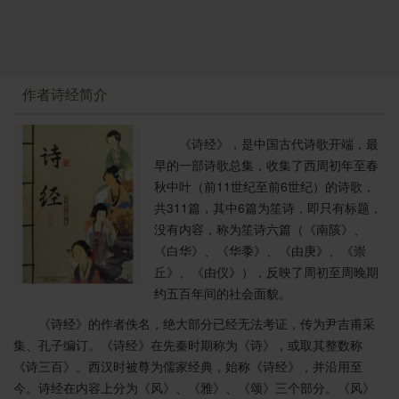
况；即由赞叹“丧乱”时的“莫如兄弟”，转而叹惜“安宁”时
的“不如友生”。“虽有兄弟，不如友生”，这叹惜是沉痛
的，也是有史实根据的。西周初年，出现过周公的兄弟
管叔和蔡叔的叛乱。据此，《诗序》似认此诗为成王时
作者诗经简介
周公所作，曰：“《常棣》，燕兄弟也。闵管、蔡之失
道，故作《常棣》”；西周末年，统治阶级内部骨肉相
《诗经》，是中国古代诗歌开端，最
残、手足相害的事更频频发生。据此，《左氏春秋》的
早的一部诗歌总集，收集了西周初年至春
作者认为此诗为厉王时召穆公所作，《左传·僖公二十四
秋中叶（前11世纪至前6世纪）的诗歌，
年》：“召穆公思周德之不类，故纠合宗族于成周，而作
共311篇，其中6篇为笙诗，即只有标题，
诗曰：‘常棣之华……’云云。”《常棣》的作者，是周公抑
没有内容，称为笙诗六篇（《南陔》、
或召穆公，尚难定论；但有一点可肯定，诗人的叹惜是
《白华》、《华黍》、《由庚》、《崇
有感而发的，且有警世规劝之意。不过，这是在宴饮的
丘》、《由仪》），反映了周初至周晚期
欢乐气氛中所唱之诗，因此，在短暂的低沉后，音调又
约五百年间的社会面貌。
转为欢快热烈。
《诗经》的作者佚名，绝大部分已经无法考证，传为尹吉甫采
六、七章为第四层，直接描写了举家宴饮时兄弟齐
集、孔子编订。《诗经》在先秦时期称为《诗》，或取其整数称
集，妻子好合，亲情和睦，琴瑟和谐的欢乐场面。第七
《诗三百》。西汉时被尊为儒家经典，始称《诗经》，并沿用至
章“妻子”与“兄弟”的对照，包含了诗意的递进：“妻子好
今。诗经在内容上分为《风》、《雅》、《颂》三个部分。《风》