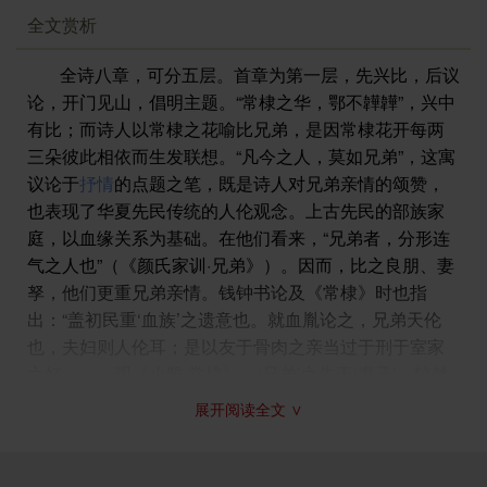
乐敦厚。
全文赏析
全家安然相处，妻儿快乐欢喜。请你深思熟虑，此话是
否在理。
全诗八章，可分五层。首章为第一层，先兴比，后议
论，开门见山，倡明主题。“常棣之华，鄂不韡韡”，兴中
注释
有比；而诗人以常棣之花喻比兄弟，是因常棣花开每两
（1）常棣：亦作棠棣、唐棣，即郁李，蔷薇科落叶灌
三朵彼此相依而生发联想。“凡今之人，莫如兄弟”，这寓
木，花粉红色或白色，果实比李小，可食。
议论于
抒情
的点题之笔，既是诗人对兄弟亲情的颂赞，
（2）鄂：盛貌。不：语助词。韡（wěi）韡：鲜明貌。
也表现了华夏先民传统的人伦观念。上古先民的部族家
（3）威：通“畏”。
庭，以血缘关系为基础。在他们看来，“兄弟者，分形连
（4）孔怀：最为
思念
、关怀。孔，很，最。
气之人也”（《颜氏家训·兄弟》）。因而，比之良朋、妻
（5）原隰（xí）：原野。裒（póu）：聚。
孥，他们更重兄弟亲情。钱钟书论及《常棣》时也指
（6）脊令：通作“鹡鸰”，一种水鸟。
出：“盖初民重‘血族’之遗意也。就血胤论之，兄弟天伦
（7）每：虽。
也，夫妇则人伦耳；是以友于骨肉之亲当过于刑于室家
（8）永：长。
之好。……观《小雅·常棣》，‘兄弟’之先于‘妻子’，较然
（9）阋（xì）：争吵。
可识”（《管锥编》）。这从文化人类学的角度，更深刻
（10）御：抵抗。务：通“侮”。
展开阅读全文 ∨
揭示了《常棣》主题的历史文化根源。
（11）烝：终久。戎：帮助。
（12）友生：友人。
二、三、四章为第二层。诗人通过三个典型情境，