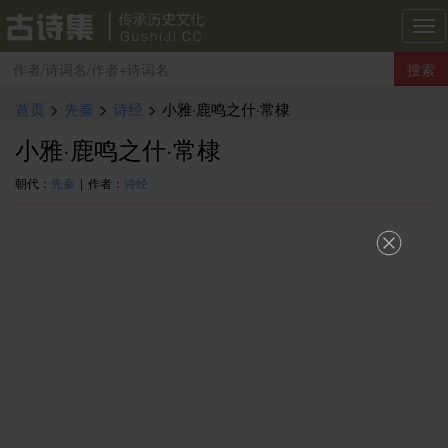
古
诗
搜索
集
导
首页
>
先秦
>
诗经
>
小雅·鹿鸣之什·常棣
航
小雅·鹿鸣之什·常棣
朝代：
先秦
|
作者：
诗经