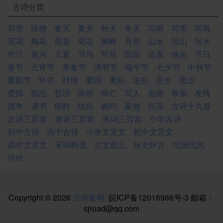
古诗分类
写景
咏物
春天
夏天
秋天
冬天
写雨
写雪
写风
写花
梅花
荷花
菊花
柳树
月亮
山水
写山
写水
长江
黄河
儿童
写鸟
写马
田园
边塞
地名
节日
春节
元宵节
寒食节
清明节
端午节
七夕节
中秋节
重阳节
怀古
抒情
爱国
离别
送别
思乡
思念
爱情
励志
哲理
闺怨
悼亡
写人
老师
母亲
友情
战争
读书
惜时
忧民
婉约
豪放
民谣
古诗十九首
古诗三百首
唐诗三百首
宋词三百首
小学古诗
初中古诗
高中古诗
小学文言文
初中文言文
高中文言文
宋词精选
古文观止
咏史怀古
忧国忧民
诗经
Copyright © 2026
古诗集网
皖ICP备12016986号-3
邮箱：
sjroad@qq.com