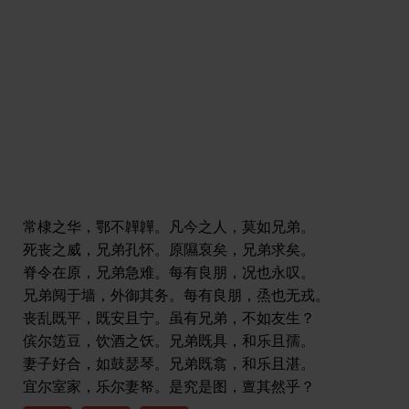
常棣之华，鄂不韡韡。凡今之人，莫如兄弟。
死丧之威，兄弟孔怀。原隰裒矣，兄弟求矣。
脊令在原，兄弟急难。每有良朋，况也永叹。
兄弟阋于墙，外御其务。每有良朋，烝也无戎。
丧乱既平，既安且宁。虽有兄弟，不如友生？
傧尔笾豆，饮酒之饫。兄弟既具，和乐且孺。
妻子好合，如鼓瑟琴。兄弟既翕，和乐且湛。
宜尔室家，乐尔妻帑。是究是图，亶其然乎？