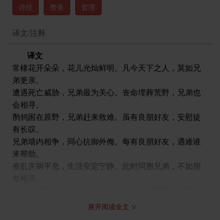
诗经
赞美
哲理
译文/注释
译文
常棣花开朵朵，花儿光灿鲜明。凡今天下之人，莫如兄
弟更亲。
遭遇死亡威胁，兄弟最为关心。丧命埋葬荒野，兄弟也
会相寻。
鹡鸰困在原野，兄弟赶来救难。虽有良朋好友，安慰徒
有长叹。
兄弟墙内相争，同心抗御外侮。每有良朋好友，遇难谁
来帮助。
丧乱灾祸平息，生活安定宁静。此时同胞兄弟，不如朋
友相亲。
摆上佳肴满桌，宴饮意足心欢。兄弟今日团聚，祥和欢
乐温暖。
展开阅读全文 ∨
妻子情投意合，恰如琴瑟协奏。兄弟今日相会，祥和欢