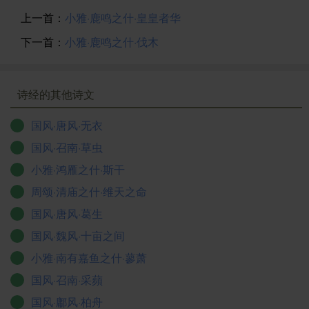
诚。二是主题恒久，深邃之至。兄弟友爱，手足亲情，
上一首：
小雅·鹿鸣之什·皇皇者华
这是人类的普遍情感，也是文学的永恒主题。《常棣》
下一首：
小雅·鹿鸣之什·伐木
对这一主题作了诗意开拓，因而千古传唱，历久弥新。
同时，“常棣之华”、“莫如兄弟”、“兄弟阋墙，外御其务”，
作为具有原型意义的意象、母题和典故，对后世“兄弟诗
诗经的其他诗文
文”的创作产生了深刻的影响。而隋朝常得志的《兄弟
论》，在新的背境下对《常棣》诗旨作了创造性的伸
国风·唐风·无衣
发，可以互参。
国风·召南·草虫
小雅·鸿雁之什·斯干
周颂·清庙之什·维天之命
国风·唐风·葛生
国风·魏风·十亩之间
小雅·南有嘉鱼之什·蓼萧
国风·召南·采蘋
国风·鄘风·柏舟