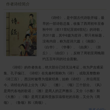
于此。使诸侯回到自己的牢固控制中来，便成为周王室
作者诗经简介
必须面对的课题。当时周王室的象征是成王，而实际的
掌权者则是摄政的周公，从这个意义上说，《访落》所
《诗经》，是中国古代诗歌开端，最
体现的正是周公的思想，不过用成王的口气表达而已。
早的一部诗歌总集，收集了西周初年至春
秋中叶（前11世纪至前6世纪）的诗歌，
在《访落》中，成王诉说自己年幼，缺少治国经验，
共311篇，其中6篇为笙诗，即只有标题，
请求诸侯辅助，既陈实情，又表诚意。当然，只有这些
没有内容，称为笙诗六篇（《南陔》、
是远远不够的，对于诸侯，更需要的是施以震慑。诗中
《白华》、《华黍》、《由庚》、《崇
两提武王（“昭考”、“皇考”），两提遵循武
王之道
，震慑
丘》、《由仪》），反映了周初至周晚期
即由此施出。
约五百年间的社会面貌。
参与朝庙的诸侯均是受武王之封而得爵位的。身受恩
《诗经》的作者佚名，绝大部分已经无法考证，传为尹吉甫采
惠，当报以忠诚，这是道义上的震慑；武王虽逝，他所
集、孔子编订。《诗经》在先秦时期称为《诗》，或取其整数称
建立的国家机器（包括强大的军队）仍在，这是力量上
《诗三百》。西汉时被尊为儒家经典，始称《诗经》，并沿用至
的震慑。
今。诗经在内容上分为《风》、《雅》、《颂》三个部分。《风》
最有力的震慑是诗中表达的遵循武王之道的决心。如
是周代各地的歌谣；《雅》是周人的正声雅乐，又分《小雅》和
果说“率时昭考”还嫌泛泛，“绍庭上下，陟降厥家”就十分
《大雅》；《颂》是周王庭和贵族宗庙祭祀的乐歌，又分为《周
具体了。武王在伐纣前所作准备有一条“立赏罚以记其
颂》、《鲁颂》和《商颂》。
功”（《史记·周本纪》）与诗中“上下”、“陟降”相似，惟成
更多介绍>