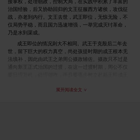
接掌权，处理朝政，控制大局，在实践中积累了丰富的
⑺绍：继。
治国经验，后又协助回归的文王征服西方诸侯，攻伐征
⑻陟降：提升和贬谪。厥家：指群臣百官。
战，亦老到内行。文王去世，武王即位，无惊无险，不
⑼休：美。皇考：指武王。
仅局势平稳，而且国力迅速增强，一举完成灭纣革命，
⑽明：勉。
乃是水到渠成。
成王即位的情况则大不相同。武王于克殷后二年去
世，留下巨大的权力真空，尚处孩提时期的成王根本无
法填补，因此由武王之弟周公摄政辅佐。摄政只不过是
通向新王正式治国的过渡，在这一过渡时期，周公不仅
要日理万机，处理朝政，而且要逐步树立起新王即成王
的天子权威，《访落》便反映出这种树立权威的努力。
展开阅读全文 ∨
《访落》创作时间，应是在武王去世、成王即位之
时。《毛诗序》云：“《访落》，嗣王谋于庙也。”这个朝
先王之庙、谋于群臣之举，郑玄笺认为是在“成王始即
政”时。孔颖达疏对这一时间所作的界定更为明确：“此‘未
堪家多难’，文与《小毖》正同，但郑以此篇在居摄之
前，《小毖》在致政之后。”由于“成王始即政”可以有两