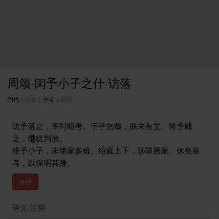
周颂·闵予小子之什·访落
朝代：
先秦
|
作者：
诗经
访予落止，率时昭考。于乎悠哉，朕未有艾。将予就
之，继犹判涣。
维予小子，未堪家多难。绍庭上下，陟降厥家。休矣皇
考，以保明其身。
诗经
译文/注释