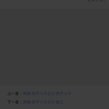
王所处时局更为严峻，他所采取的措施也会更为严厉。
舜即位后曾“流共工于幽州，放驩兜于崇山，窜三苗于三
危，殛鲧于羽山，四罪而天下咸服”（《尚书·舜典》），
这是成王可以效法，并可由辅佐他的周公实施的。
《访落》其实是一篇周王室决心巩固政权的宣言，是
对武王之灵的宣誓，又是对诸侯的政策交代，真诚而不
乏严厉，严厉而不失风度，周公也借此扯满了摄政的风
帆。
上一首：
周颂·闵予小子之什·闵予小子
下一首：
周颂·闵予小子之什·敬之