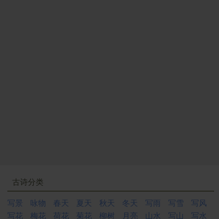
古诗分类
写景
咏物
春天
夏天
秋天
冬天
写雨
写雪
写风
写花
梅花
荷花
菊花
柳树
月亮
山水
写山
写水