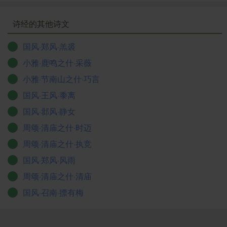
诗经的其他诗文
国风·郑风·羔裘
小雅·鹿鸣之什·采薇
小雅·节南山之什·巧言
国风·王风·黍离
国风·邶风·静女
周颂·清庙之什·时迈
周颂·清庙之什·执竞
国风·郑风·风雨
周颂·清庙之什·清庙
国风·召南·摽有梅