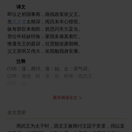
译文
即位之初国事商，路线政策依父王。
先
王之道
太精深，阅历未丰心惶惶。
纵有群臣来相助，犹恐闪失欠妥当。
登位年轻缺经验，家国多难真着忙。
惟遵先王的庭训，任贤黜佞肃朝纲。
父王英明又伟大，佑我勉我身安康。
注释
⑴访：谋，商讨。落：始。止：语气词。
⑵率：遵循。时：是，这。昭考：指武王。
⑶悠：远。
⑷艾：郑笺：“艾，数也。我于是未有数。言远不可及
展开阅读全文 ∨
也。”马瑞辰《毛诗传笺通释》：“《尔雅·释诂》：‘艾，
历也’。‘历，数也。’……历当读为阅历之历，笺释‘未有
全文赏析
艾’为未有数，犹有未有历也。”
⑸将：助。就：接近，趋向。
周武王为太子时，因文王被商纣王囚于羑里，得以直
⑹判涣：分散。