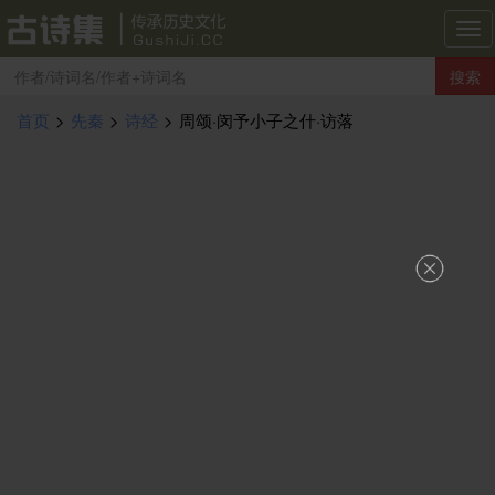
古
诗
搜索
集
导
首页
>
先秦
>
诗经
>
周颂·闵予小子之什·访落
航