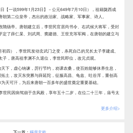
8日【一说599年1月23日】－公元649年7月10日），祖籍陇西成
唐朝第二位皇帝，杰出的政治家、战略家、军事家、诗人。
救隋炀帝。唐朝建立后，李世民官居尚书令、右武候大将军，受封
平定了薛仁杲、刘武周、窦建德、王世充等军阀，在唐朝的建立与
六月初四），李世民发动玄武门之变，杀死自己的兄长太子李建成、
太子，唐高祖李渊不久退位，李世民即位，改元贞观。
治天下，虚心纳谏，厉行节约，劝课农桑，使百姓能够休养生息，
疆拓土，攻灭东突厥与薛延陀，征服高昌、龟兹、吐谷浑，重创高
称为天可汗，为后来唐朝一百多年的盛世奠定重要基础。
），李世民因病驾崩于含风殿，享年五十二岁，在位二十三年，庙号太
更多介绍>
下一首：
赐房玄龄