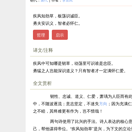
疾风知劲草，板荡识诚臣。
勇夫安识义，智者必怀仁。
哲理
启示
译文/注释
疾风中可知哪是韧草，动荡里可识谁是忠臣。
勇猛之人岂能深识道义？只有智者才一定满怀仁爱。
全文赏析
韧性、忠诚、道义、仁爱，萧瑀为人臣而有此
中，不随波逐流；意志坚定，不迷失
方向
；因为充满仁
之不睦，其终难更有作为，岂不惜哉！
两句诗使用了比兴的手法。诗人表达的核心意思
己，帮他谋得帝位。“疾风知劲草”是兴，为下文的立