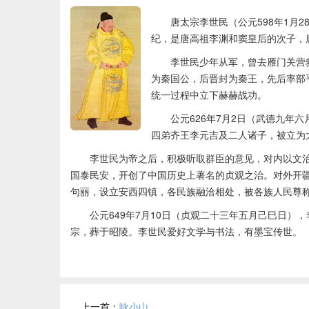
唐太宗李世民（公元598年1月2
纪，是唐高祖李渊和窦皇后的次子，
李世民少年从军，曾去雁门关营
为秦国公，后晋封为秦王，先后率部
统一过程中立下赫赫战功。
公元626年7月2日（武德九年
四弟齐王李元吉及二人诸子，被立为
李世民为帝之后，积极听取群臣的意见，对内以文
国泰民安，开创了中国历史上著名的贞观之治。对外开
句丽，设立安西四镇，各民族融洽相处，被各族人民尊
公元649年7月10日（贞观二十三年五月己巳日
宗，葬于昭陵。李世民爱好文学与书法，有墨宝传世。
上一首：
咏小山