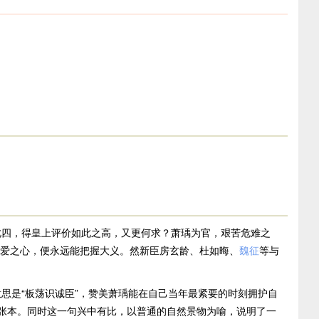
四，得皇上评价如此之高，又更何求？萧瑀为官，艰苦危难之
爱之心，便永远能把握大义。然新臣房玄龄、杜如晦、
魏征
等与
是“板荡识诚臣”，赞美萧瑀能在自己当年最紧要的时刻拥护自
论张本。同时这一句兴中有比，以普通的自然景物为喻，说明了一