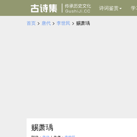
诗词鉴赏
学
首页
>
唐代
>
李世民
>
赐萧瑀
赐萧瑀
朝代：
唐代
|
作者：
李世民