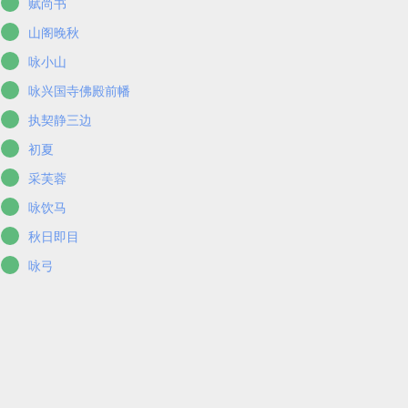
赋尚书
山阁晚秋
咏小山
咏兴国寺佛殿前幡
执契静三边
初夏
采芙蓉
咏饮马
秋日即目
咏弓