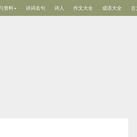
习资料
诗词名句
诗人
作文大全
成语大全
古