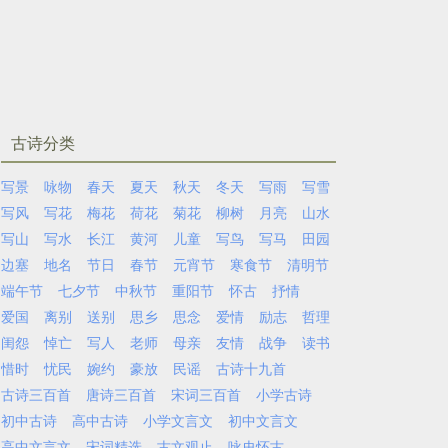
古诗分类
写景
咏物
春天
夏天
秋天
冬天
写雨
写雪
写风
写花
梅花
荷花
菊花
柳树
月亮
山水
写山
写水
长江
黄河
儿童
写鸟
写马
田园
边塞
地名
节日
春节
元宵节
寒食节
清明节
端午节
七夕节
中秋节
重阳节
怀古
抒情
爱国
离别
送别
思乡
思念
爱情
励志
哲理
闺怨
悼亡
写人
老师
母亲
友情
战争
读书
惜时
忧民
婉约
豪放
民谣
古诗十九首
古诗三百首
唐诗三百首
宋词三百首
小学古诗
初中古诗
高中古诗
小学文言文
初中文言文
高中文言文
宋词精选
古文观止
咏史怀古