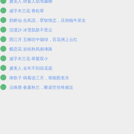
虞美人·倚窗人似莺藏柳
减字木兰花·青松翠
鹊桥仙·合风流，擘钗情态，压倒痴牛呆女
浣溪沙·冰雪肌肤不受尘
西江月·五柳坊中烟绿，百花洲上云红
蝶恋花·岩桂秋风南埭路
减字木兰花·翠鬟双小
虞美人·去年不到琼花底
南歌子·病着连三月，谁能慰老夫
点绛唇·春蕙秋兰，断崖空谷终难近