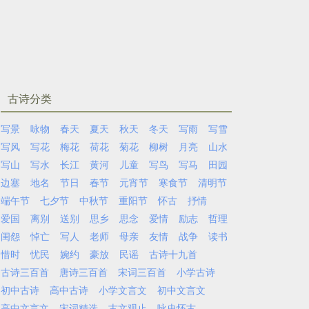
古诗分类
写景
咏物
春天
夏天
秋天
冬天
写雨
写雪
写风
写花
梅花
荷花
菊花
柳树
月亮
山水
写山
写水
长江
黄河
儿童
写鸟
写马
田园
边塞
地名
节日
春节
元宵节
寒食节
清明节
端午节
七夕节
中秋节
重阳节
怀古
抒情
爱国
离别
送别
思乡
思念
爱情
励志
哲理
闺怨
悼亡
写人
老师
母亲
友情
战争
读书
惜时
忧民
婉约
豪放
民谣
古诗十九首
古诗三百首
唐诗三百首
宋词三百首
小学古诗
初中古诗
高中古诗
小学文言文
初中文言文
高中文言文
宋词精选
古文观止
咏史怀古