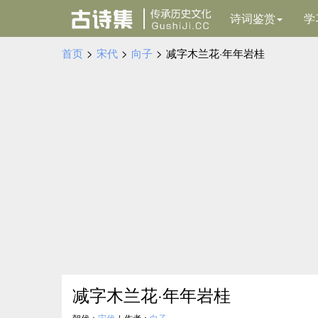
诗词鉴赏
学
首页
>
宋代
>
向子
>
减字木兰花·年年岩桂
减字木兰花·年年岩桂
朝代：
宋代
|
作者：
向子