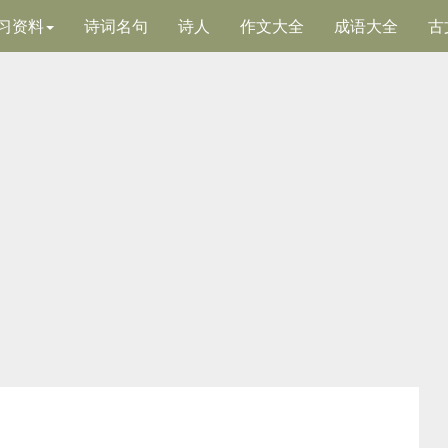
习资料
诗词名句
诗人
作文大全
成语大全
古