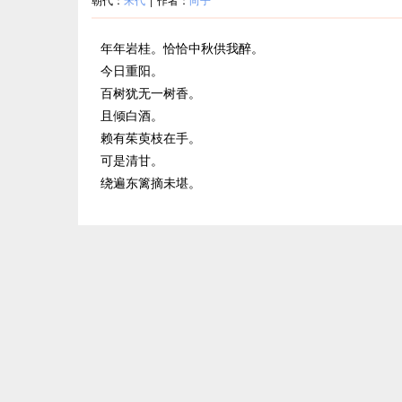
年年岩桂。恰恰中秋供我醉。
今日重阳。
百树犹无一树香。
且倾白酒。
赖有茱萸枝在手。
可是清甘。
绕遍东篱摘未堪。