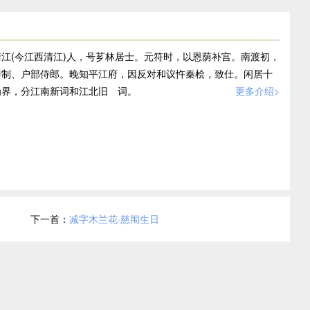
临江军清江(今江西清江)人，号芗林居士。元符时，以恩荫补宫。南渡初，
待制、户部侍郎。晚知平江府，因反对和议忤秦桧，致仕。闲居十
为界，分江南新词和江北旧 词。
更多介绍>
下一首：
减字木兰花·慈闱生日