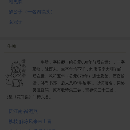
相见欢
醉公子（一名四换头）
女冠子
牛峤
牛峤，字松卿（约公元890年前后在世），一字
延峰，陇西人。生卒年均不详，约唐昭宗大顺初前
后在世。乾符五年（公元878年）进士及第。历官拾
遗，补尚书郎，后人又称“牛给事”。以词著名，词格
类温庭筠。原有歌诗集三卷，现存词三十三首，
（见《花间集》）诗六首。
忆江南·衔泥燕
柳枝·解冻风来末上青