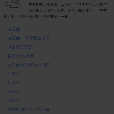
称尹参卿，性滑稽，工诗词，与李珣友善，作风与
柳永相近，今存十七首。词存《花间集》、《尊前
集》中。今有王国维辑《尹参卿词》一卷。
临江仙
临江仙·一番荷芰生池沼
满宫花·月沉沉
拨棹子·风切切
临江仙·深秋寒夜银河静
江城子
何满子
醉公子
女冠子
菩萨蛮·陇云暗合秋天白