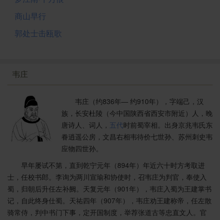
商山早行
郭处士击瓯歌
韦庄
韦庄（约836年— 约910年），字端己，汉
族，长安杜陵（今中国陕西省西安市附近）人，晚
唐诗人、词人，
五代
时前蜀宰相。出身京兆韦氏东
眷逍遥公房，文昌右相韦待价七世孙、苏州刺史韦
应物四世孙。
早年屡试不第，直到乾宁元年（894年）年近六十时方考取进
士，任校书郎。李询为两川宣瑜和协使时，召韦庄为判官，奉使入
蜀，归朝后升任左补阙。天复元年（901年），韦庄入蜀为王建掌书
记，自此终身仕蜀。天祐四年（907年），韦庄劝王建称帝，任左散
骑常侍，判中书门下事，定开国制度，举荐张道古等忠直文人。官