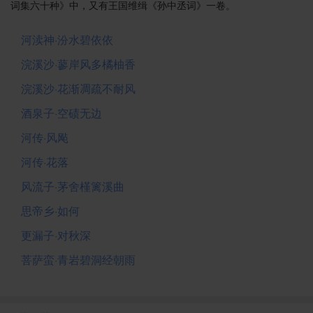
词集六十种》中，又有王国维缉《孙中丞词》一卷。
河渎神·汾水碧依依
浣溪沙·蓼岸风多橘柚香
浣溪沙·花渐凋疏不耐风
酒泉子·空碛无边
河传·风飐
河传·花落
风流子·茅舍槿篱溪曲
思帝乡·如何
更漏子·对秋深
菩萨蛮·青岩碧洞经朝雨