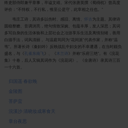
终吏部侍郎兼平章事，卒谥文靖。宋代张唐英撰《蜀梼杌》曾高度
评价：“不恃权，不行私，惟至公是守，此宰相之任也。”
韦庄工诗，其诗多以伤时、感旧、离情、
怀古
为主题。其律诗
圆稳整赡、音调浏亮，绝句情致深婉、包蕴丰厚，发人深思；其词
多写自身的生活体验和上层社会之冶游享乐生活及离情别绪，善用
白描手法，词风清丽 。与温庭筠同为“花间派”代表作家，并称“温
韦”。所著长诗《秦妇吟》反映战乱中妇女的不幸遭遇，在当时颇负
盛名，与《
孔雀东南飞
》、《
木兰诗
》并称“乐府三绝”。有《浣花
集》十卷，后人又辑其词作为《浣花词》。《全唐诗》录其诗三百
一十六首。
归国遥·春欲晚
金陵图
菩萨蛮
浣溪沙·清晓妆成寒食天
章台夜思