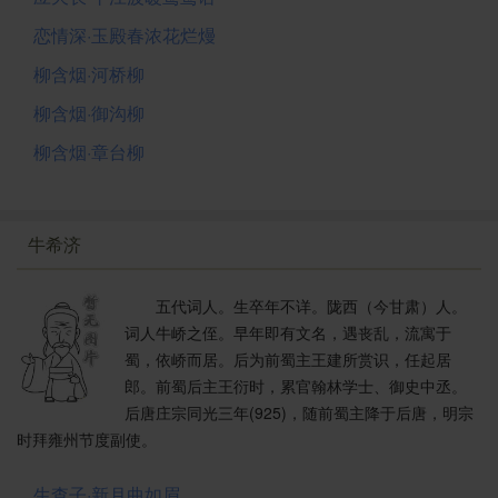
恋情深·玉殿春浓花烂熳
柳含烟·河桥柳
柳含烟·御沟柳
柳含烟·章台柳
牛希济
五代词人。生卒年不详。陇西（今甘肃）人。
词人牛峤之侄。早年即有文名，遇丧乱，流寓于
蜀，依峤而居。后为前蜀主王建所赏识，任起居
郎。前蜀后主王衍时，累官翰林学士、御史中丞。
后唐庄宗同光三年(925)，随前蜀主降于后唐，明宗
时拜雍州节度副使。
生查子·新月曲如眉