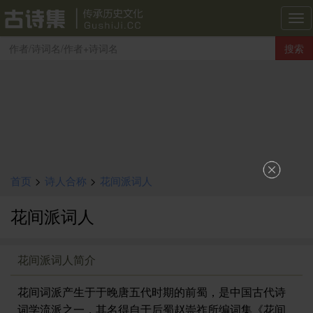
古
诗
搜索
集
导
航
首页
>
诗人合称
>
花间派词人
花间派词人
花间派词人简介
花间词派产生于于晚唐五代时期的前蜀，是中国古代诗
词学流派之一，其名得自于后蜀赵崇祚所编词集《花间