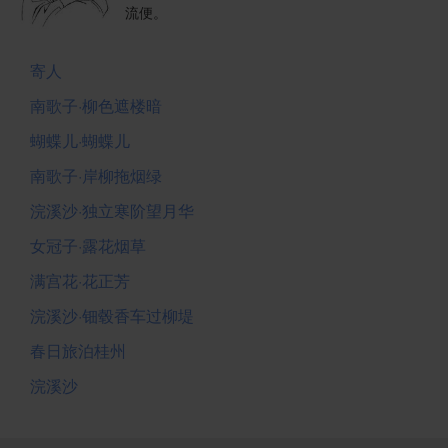
流便。
寄人
南歌子·柳色遮楼暗
蝴蝶儿·蝴蝶儿
南歌子·岸柳拖烟绿
浣溪沙·独立寒阶望月华
女冠子·露花烟草
满宫花·花正芳
浣溪沙·钿毂香车过柳堤
春日旅泊桂州
浣溪沙