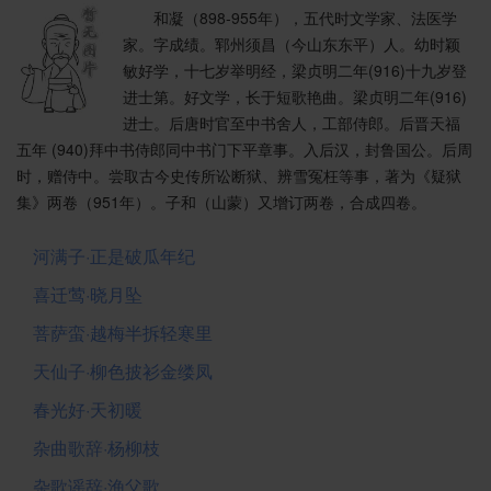
和凝（898-955年），五代时文学家、法医学
家。字成绩。郓州须昌（今山东东平）人。幼时颖
敏好学，十七岁举明经，梁贞明二年(916)十九岁登
进士第。好文学，长于短歌艳曲。梁贞明二年(916)
进士。后唐时官至中书舍人，工部侍郎。后晋天福
五年 (940)拜中书侍郎同中书门下平章事。入后汉，封鲁国公。后周
时，赠侍中。尝取古今史传所讼断狱、辨雪冤枉等事，著为《疑狱
集》两卷（951年）。子和（山蒙）又增订两卷，合成四卷。
河满子·正是破瓜年纪
喜迁莺·晓月坠
菩萨蛮·越梅半拆轻寒里
天仙子·柳色披衫金缕凤
春光好·天初暖
杂曲歌辞·杨柳枝
杂歌谣辞·渔父歌