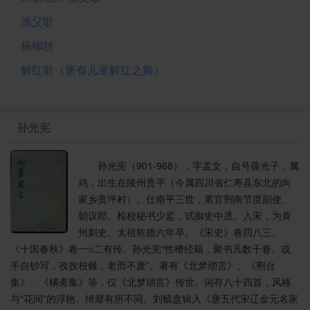
渔父歌
杨柳枝
解红歌（唐有儿童解红之舞）
孙光宪
孙光宪（901-968），字孟文，自号葆光子，属
鸡，出生在陵州贵平（今属四川省仁寿县东北的向
家乡贵坪村）。仕南平三世，累官荆南节度副使、
朝议郎、检校秘书少监，试御史中丞。入宋，为黄
州刺史。太祖乾德六年卒。《宋史》卷四八三、
《十国春秋》卷一○二有传。孙光宪“性嗜经籍，聚书凡数千卷。或
手自钞写，孜孜校雠，老而不废”。著有《北梦琐言》、《荆台
集》、《橘斋集》等，仅《北梦琐言》传世。词存八十四首，风格
与“花间”的浮艳、绮靡有所不同。刘毓盘辑入《唐五代宋辽金元名家