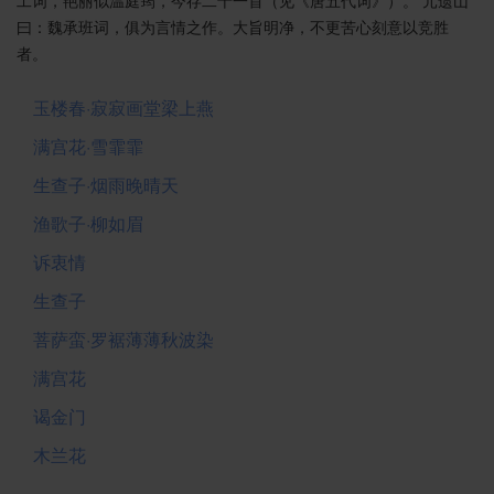
工词，艳丽似温庭筠，今存二十一首（见《唐五代词》）。 元遗山
曰：魏承班词，俱为言情之作。大旨明净，不更苦心刻意以竞胜
者。
玉楼春·寂寂画堂梁上燕
满宫花·雪霏霏
生查子·烟雨晚晴天
渔歌子·柳如眉
诉衷情
生查子
菩萨蛮·罗裾薄薄秋波染
满宫花
谒金门
木兰花