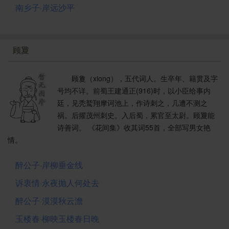
南乡子·岸远沙平
顾夐
顾敻（xiong），五代词人。生卒年、籍贯及字
号均不详。前蜀王建通正(916)时，以小臣给事内
廷，见秃鹫翔摩诃池上，作诗刺之，几遭不测之
祸。后擢茂州刺史。入后蜀，累官至太尉。顾夐能
诗善词。 《花间集》收其词55首，全部写男女艳
情。
醉公子·岸柳垂金线
诉衷情·永夜抛人何处去
醉公子·漠漠秋云澹
玉楼春·柳映玉楼春日晚