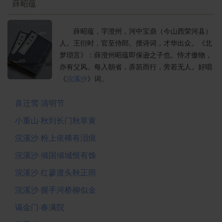
薛昭蕴
薛昭蕴，字澄州，河中宝鼎（今山西荣河县）
人。王衍时，官至侍郎。擅诗词，才华出众。《北
梦琐言》：薛澄州昭蕴即保逊之子也。恃才傲物，
亦有父风。每入朝省，弄笏而行，旁若无人。好唱
《
浣溪沙
》词。
喜迁莺·清明节
小重山·秋到长门秋草黄
浣溪沙·粉上依稀有泪痕
浣溪沙·倾国倾城恨有馀
浣溪沙·红蓼渡头秋正雨
浣溪沙·握手河桥柳似金
谒金门·春满院