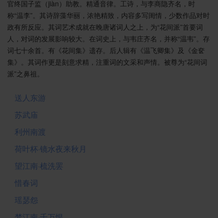
官终国子监（jiàn）助教。精通音律。工诗，与李商隐齐名，时
称“温李”。其诗辞藻华丽，浓艳精致，内容多写闺情，少数作品对时
政有所反应。其词艺术成就在晚唐诸词人之上，为“花间派”首要词
人，对词的发展影响较大。在词史上，与韦庄齐名，并称“温韦”。存
词七十余首。有《花间集》遗存。后人辑有《温飞卿集》及《金奁
集》。其词作更是刻意求精，注重词的文采和声情。被尊为“花间词
派”之鼻祖。
送人东游
苏武庙
利州南渡
荷叶杯·镜水夜来秋月
望江南·梳洗罢
惜春词
瑶瑟怨
梦江南·千万恨