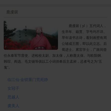
鹿虔扆
鹿虔扆 ( yǐ ）五代词人，
生卒年、籍贯、字号均不详。
早年读书古诗，看到画壁有周
公辅成王图，即以此立志。后
蜀进士。累官学士，广政间曾
任永泰军节度使、进检校太尉、加太保，人称鹿太保。与欧阳炯、
韩琮、阎选、毛文锡等俱以工小词供奉后主孟昶，忌者号之为“五
鬼”。
临江仙·金锁重门荒苑静
女冠子
思越人
虞美人