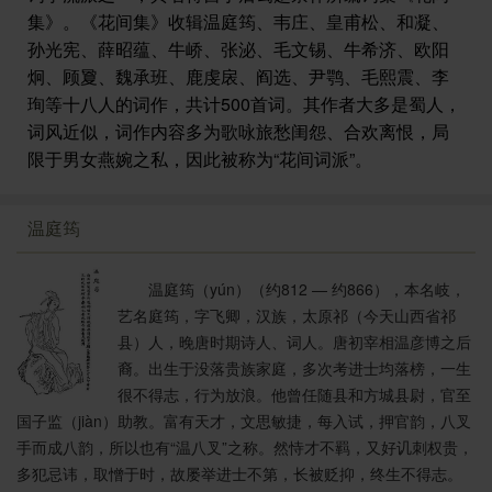
集》。《花间集》收辑温庭筠、韦庄、皇甫松、和凝、
孙光宪、薛昭蕴、牛峤、张泌、毛文锡、牛希济、欧阳
炯、顾夐、魏承班、鹿虔扆、阎选、尹鹗、毛熙震、李
珣等十八人的词作，共计500首词。其作者大多是蜀人，
词风近似，词作内容多为歌咏旅愁闺怨、合欢离恨，局
限于男女燕婉之私，因此被称为“花间词派”。
温庭筠
温庭筠（yún）（约812 — 约866），本名岐，
艺名庭筠，字飞卿，汉族，太原祁（今天山西省祁
县）人，晚唐时期诗人、词人。唐初宰相温彦博之后
裔。出生于没落贵族家庭，多次考进士均落榜，一生
很不得志，行为放浪。他曾任随县和方城县尉，官至
国子监（jiàn）助教。富有天才，文思敏捷，每入试，押官韵，八叉
手而成八韵，所以也有“温八叉”之称。然恃才不羁，又好讥刺权贵，
多犯忌讳，取憎于时，故屡举进士不第，长被贬抑，终生不得志。