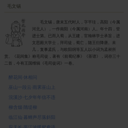
毛文锡
毛文锡，唐末五代时人，字平珪，高阳（今属
河北人），一作南阳（今属河南）人。年十四，登
进士第。已而入蜀，从王建，官翰林学士承旨，进
文思殿大学士，拜司徒，蜀亡，随王衍降唐。未
几，复事孟氏，与欧阳烔等五人以小词为孟昶所
赏。《花间集》称毛司徒，著有《前蜀纪事》《茶谱》，词存三十
二首，今有王国维辑《毛司徒词》一卷。
醉花间·休相问
巫山一段云·雨霁巫山上
浣溪沙·七夕年年信不违
柳含烟·隋堤柳
临江仙·暮蝉声尽落斜阳
应天长·平江波暖鸳鸯语