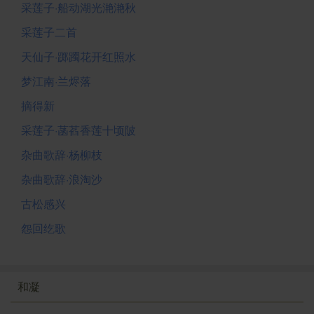
采莲子·船动湖光滟滟秋
采莲子二首
天仙子·踯躅花开红照水
梦江南·兰烬落
摘得新
采莲子·菡萏香莲十顷陂
杂曲歌辞·杨柳枝
杂曲歌辞·浪淘沙
古松感兴
怨回纥歌
和凝