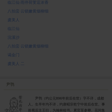
临江仙·雨停荷芰逗浓香
八拍蛮·云锁嫩黄烟柳细
虞美人
临江仙
浣溪沙
八拍蛮·云锁嫩黄烟柳细
谒金门
虞美人 二
尹鹗
尹鹗（约公元896年前后在世）字不详，成都
人。生卒年均不详，约唐昭宗乾宁中前后在世。事
前蜀后主王衍，为翰林校书。累官至参卿。花间集