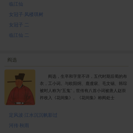
临江仙
女冠子·凤楼琪树
女冠子 二
临江仙 二
阎选
阎选，生卒和字里不详，五代时期后蜀的布
衣，工小词。与欧阳烔、鹿虔扆、毛文锡、韩琮
被时人称为“五鬼”，世传有八首小词被唐人赵崇
祚收入《花间集》。《花间集》称阎处士
定风波·江水沉沉帆影过
河传·秋雨