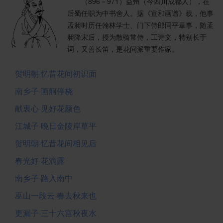
（896－971）益州（今四川成都人），在
后蜀任职为中书舍人。据《宣和画谱》载，他事
孟昶时历任翰林学士、门下侍郎同平章事，随孟
昶降宋后，授为散骑常侍，工诗文，特别长于
词，又善长笛，是花间派重要作家。
贺明朝·忆昔花间初识面
南乡子·画舸停桡
献衷心·见好花颜色
江城子·晚日金陵岸草平
贺明朝·忆昔花间相见后
春光好·花滴露
南乡子·路入南中
巫山一段云·春去秋来也
更漏子·三十六宫秋夜水