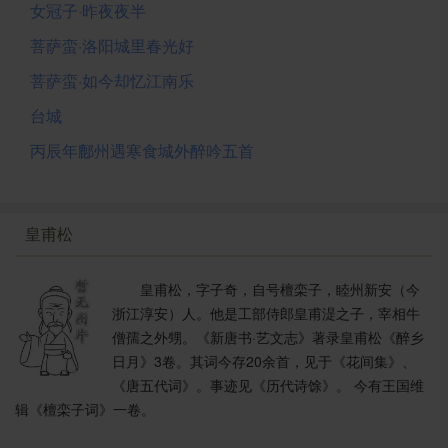
女冠子·昨夜夜半
菩萨蛮·洛阳城里春光好
菩萨蛮·如今却忆江南乐
台城
丙辰年鄜州遇寒食城外醉吟五首
皇甫松
皇甫松，字子奇，自号檀栾子，睦州新安（今
浙江淳安）人。他是工部侍郎皇甫湜之子，宰相牛
僧孺之外甥。《新唐书·艺文志》著录皇甫松《醉乡
日月》3卷。其词今存20余首，见于《花间集》、
《唐五代词》。事迹见《历代诗馀》。 今有王国维
辑《檀栾子词》一卷。