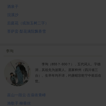
酒泉子
浣溪沙
后庭花（或加玉树二字）
菩萨蛮·梨花满院飘香雪
李珣
李珣（855？-930？），五代词人。字德
润，其祖先为波斯人。居家梓州（四川省三
台）。生卒年均不详，约唐昭宗乾宁中前后在
世。
巫山一段云·古庙依青嶂
渔歌子·柳垂丝