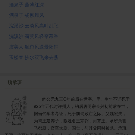
酒泉子·黛薄红深
酒泉子·杨柳舞风
浣溪沙·云淡风高叶乱飞
浣溪沙·荷芰风轻帘幕香
虞美人·触帘风送景阳钟
玉楼春·拂水双飞来去燕
魏承班
约公元九三O年前后在世字、里、生年不详死于
925年五代时许州人，约后唐明宗长兴初前后在世，
据当代学者考证，死于前蜀败亡之际。父魏宏夫，
为蜀王建养子，赐姓名王宗弼，封齐王。承班为驸
马都尉，官至太尉。国亡，与其父同时被杀。承班