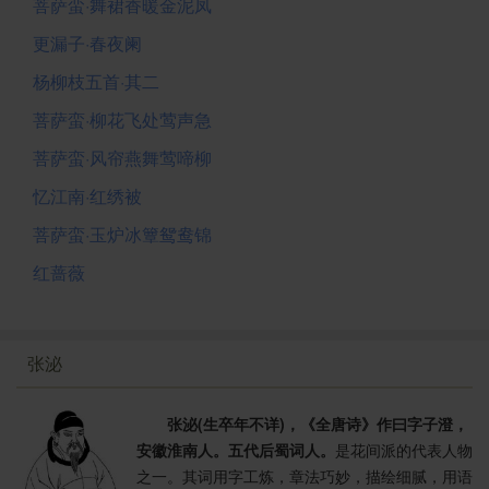
菩萨蛮·舞裙香暖金泥凤
更漏子·春夜阑
杨柳枝五首·其二
菩萨蛮·柳花飞处莺声急
菩萨蛮·风帘燕舞莺啼柳
忆江南·红绣被
菩萨蛮·玉炉冰簟鸳鸯锦
红蔷薇
张泌
张泌(生卒年不详)，《全唐诗》作曰字子澄，
安徽淮南人。五代后蜀词人。
是花间派的代表人物
之一。其词用字工炼，章法巧妙，描绘细腻，用语