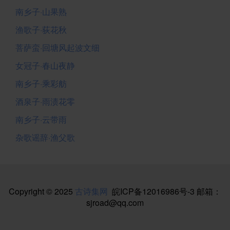
南乡子·山果熟
渔歌子·荻花秋
菩萨蛮·回塘风起波文细
女冠子·春山夜静
南乡子·乘彩舫
酒泉子·雨渍花零
南乡子·云带雨
杂歌谣辞·渔父歌
Copyright © 2025
古诗集网
皖ICP备12016986号-3
邮箱：
sjroad@qq.com