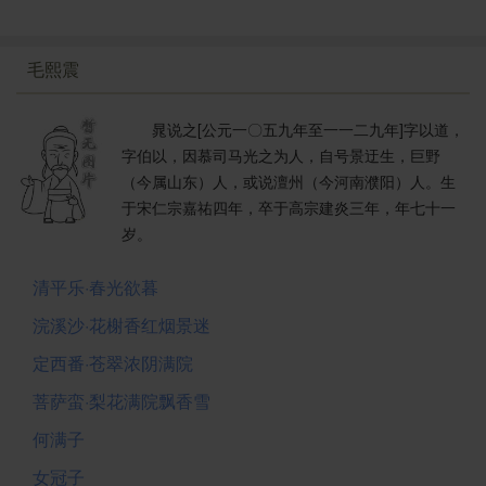
毛熙震
晁说之[公元一〇五九年至一一二九年]字以道，
字伯以，因慕司马光之为人，自号景迂生，巨野
（今属山东）人，或说澶州（今河南濮阳）人。生
于宋仁宗嘉祐四年，卒于高宗建炎三年，年七十一
岁。
清平乐·春光欲暮
浣溪沙·花榭香红烟景迷
定西番·苍翠浓阴满院
菩萨蛮·梨花满院飘香雪
何满子
女冠子