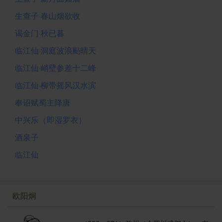
生查子·春山烟欲收
谒金门·秋已暮
临江仙·洞庭波浪颭晴天
临江仙·峭壁参差十二峰
临江仙·柳带摇风汉水滨
奉诏赋蜀主降唐
中兴乐（即湿罗衣）
酒泉子
临江仙
欧阳炯