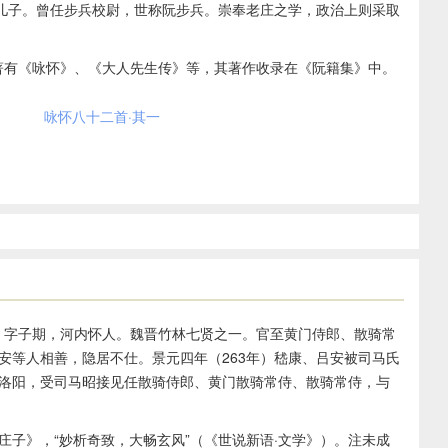
儿子。曾任步兵校尉，世称阮步兵。崇奉老庄之学，政治上则采取
，著有《咏怀》、《大人先生传》等，其著作收录在《阮籍集》中。
咏怀八十二首·其一
年），字子期，河内怀人。魏晋竹林七贤之一。官至黄门侍郎、散骑常
安等人相善，隐居不仕。景元四年（263年）嵇康、吕安被司马氏
洛阳，受司马昭接见任散骑侍郎、黄门散骑常侍、散骑常侍，与
庄子》，“妙析奇致，大畅玄风”（《世说新语·文学》）。注未成