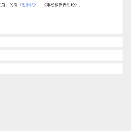
三篇。另着《
思旧赋
》、《难嵇叔夜养生论》。