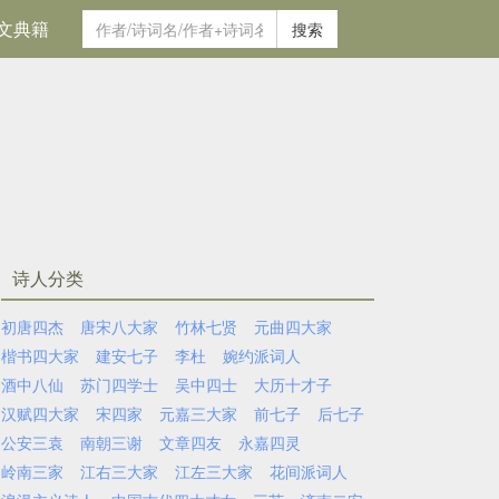
文典籍
搜索
诗人分类
初唐四杰
唐宋八大家
竹林七贤
元曲四大家
楷书四大家
建安七子
李杜
婉约派词人
酒中八仙
苏门四学士
吴中四士
大历十才子
汉赋四大家
宋四家
元嘉三大家
前七子
后七子
公安三袁
南朝三谢
文章四友
永嘉四灵
岭南三家
江右三大家
江左三大家
花间派词人