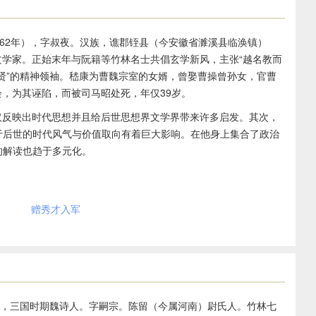
3—262年），字叔夜。汉族，谯郡铚县（今安徽省濉溪县临涣镇）
学家。正始末年与阮籍等竹林名士共倡玄学新风，主张“越名教而
七贤”的精神领袖。嵇康为曹魏宗室的女婿，曾娶曹操曾孙女，官曹
，为其诬陷，而被司马昭处死，年仅39岁。
仅反映出时代思想并且给后世思想界文学界带来许多启发。其次，
于后世的时代风气与价值取向有着巨大影响。在他身上集合了政治
的解读也趋于多元化。
赠秀才入军
年），三国时期魏诗人。字嗣宗。陈留（今属河南）尉氏人。竹林七