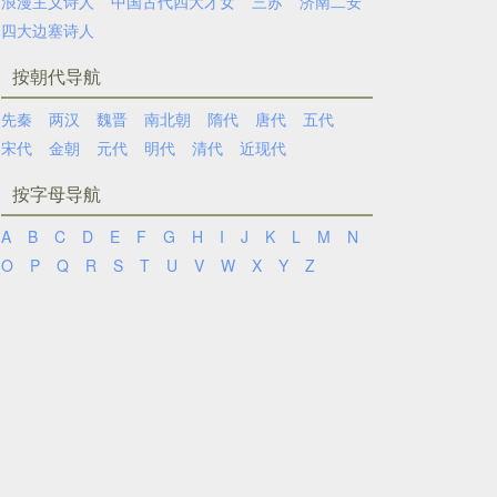
浪漫主义诗人
中国古代四大才女
三苏
济南二安
四大边塞诗人
按朝代导航
先秦
两汉
魏晋
南北朝
隋代
唐代
五代
宋代
金朝
元代
明代
清代
近现代
按字母导航
A
B
C
D
E
F
G
H
I
J
K
L
M
N
O
P
Q
R
S
T
U
V
W
X
Y
Z