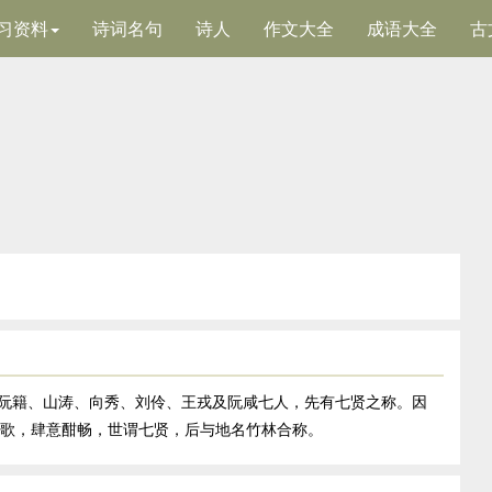
习资料
诗词名句
诗人
作文大全
成语大全
古
康、阮籍、山涛、向秀、刘伶、王戎及阮咸七人，先有七贤之称。因
歌，肆意酣畅，世谓七贤，后与地名竹林合称。