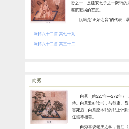
贤之一，是建安七子之一阮瑀的
谨慎避祸的态度。
阮籍是“正始之音”的代表
咏怀八十二首·其七十九
咏怀八十二首·其三十二
向秀
向秀（约227年—272
侍。向秀雅好读书，与嵇康、吕
害死后，向秀应本郡的郡上计到
任恺等相善。
向秀喜谈老庄之学，曾注《