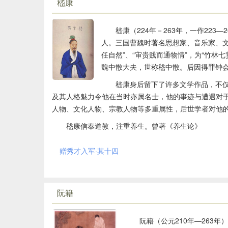
嵇康
嵇康（224年－263年，一作22
人。三国曹魏时著名思想家、音乐家、文
任自然”、“审贵贱而通物情”，为“竹林
魏中散大夫，世称嵇中散。后因得罪钟会
嵇康身后留下了许多文学作品，不
及其人格魅力令他在当时亦属名士，他的事迹与遭遇对
人物、文化人物、宗教人物等多重属性，后世学者对他
嵇康信奉道教，注重养生。曾著《养生论》
赠秀才入军·其十四
阮籍
阮籍（公元210年—263