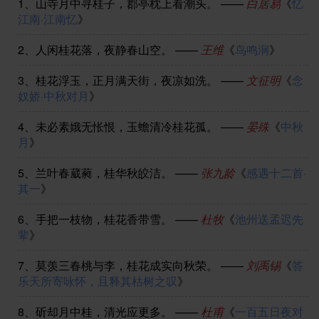
1、
山寺月中寻桂子，郡亭枕上看潮头。
——
白居易
《
忆
江南·江南忆
》
2、
人闲桂花落，夜静春山空。
——
王维
《
鸟鸣涧
》
3、
桂花浮玉，正月满天街，夜凉如洗。
——
文征明
《
念
奴娇·中秋对月
》
4、
未必素娥无怅恨，玉蟾清冷桂花孤。
——
晏殊
《
中秋
月
》
5、
兰叶春葳蕤，桂华秋皎洁。
——
张九龄
《
感遇十二首·
其一
》
6、
手把一枝物，桂花香带雪。
——
杜牧
《
池州送孟迟先
辈
》
7、
莫羡三春桃与李，桂花成实向秋荣。
——
刘禹锡
《
答
乐天所寄咏怀，且释其枯树之叹
》
8、
斫却月中桂，清光应更多。
——
杜甫
《
一百五日夜对