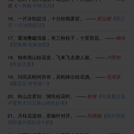
疾
《
一剪梅·中秋元月
》
16、
一片冰轮皎洁，十分桂魄婆娑。
——
郑云娘
《
西江
月·一片冰轮皎洁
》
17、
重湖叠巘清嘉，有三秋桂子，十里荷花。
——
柳永
《
望海潮·东南形胜
》
18、
独有南山桂花发，飞来飞去袭人裾。
——
卢照邻
《
长安古意
》
19、
问讯吴刚何所有，吴刚捧出桂花酒。
——
毛泽东
《
蝶恋花·答李淑一
》
20、
秋山念君别，惆怅桂花时。
——
杜牧
《
句溪夏日送
卢霈秀才归王屋山将欲赴举
》
21、
月桂花遥烛，星榆叶对开。
——
刘禹锡
《
和兵部郑
侍郎省中四松诗十韵
》