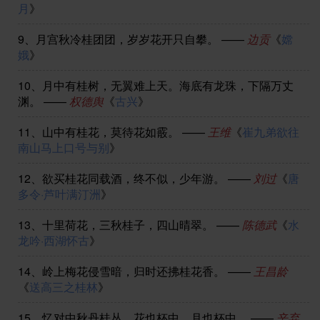
月
》
9、
月宫秋冷桂团团，岁岁花开只自攀。
——
边贡
《
嫦
娥
》
10、
月中有桂树，无翼难上天。海底有龙珠，下隔万丈
渊。
——
权德舆
《
古兴
》
11、
山中有桂花，莫待花如霰。
——
王维
《
崔九弟欲往
南山马上口号与别
》
12、
欲买桂花同载酒，终不似，少年游。
——
刘过
《
唐
多令·芦叶满汀洲
》
13、
十里荷花，三秋桂子，四山晴翠。
——
陈德武
《
水
龙吟·西湖怀古
》
14、
岭上梅花侵雪暗，归时还拂桂花香。
——
王昌龄
《
送高三之桂林
》
15、
忆对中秋丹桂丛，花也杯中，月也杯中。
——
辛弃