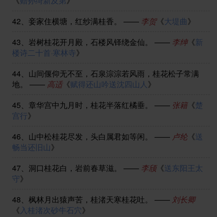
《
赠孙绮新及第
》
42、
妾家住横塘，红纱满桂香。
——
李贺
《
大堤曲
》
43、
岩树桂花开月殿，石楼风铎绕金仙。
——
李绅
《
新
楼诗二十首·寒林寺
》
44、
山间偃仰无不至，石泉淙淙若风雨，桂花松子常满
地。
——
高适
《
赋得还山吟送沈四山人
》
45、
章华宫中九月时，桂花半落红橘垂。
——
张籍
《
楚
宫行
》
46、
山中松桂花尽发，头白属君如等闲。
——
卢纶
《
送
畅当还旧山
》
47、
洞口桂花白，岩前春草滋。
——
李颀
《
送东阳王太
守
》
48、
枫林月出猿声苦，桂渚天寒桂花吐。
——
刘长卿
《
入桂渚次砂牛石穴
》