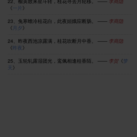
22、
榆荚散来星斗转，桂花寻去月轮移。
——
李商隐
《
一片
》
23、
兔寒蟾冷桂花白，此夜姮娥应断肠。
——
李商隐
《
月夕
》
24、
昨夜西池凉露满，桂花吹断月中香。
——
李商隐
《
昨夜
》
25、
玉轮轧露湿团光，鸾佩相逢桂香陌。
——
李贺
《
梦
天
》