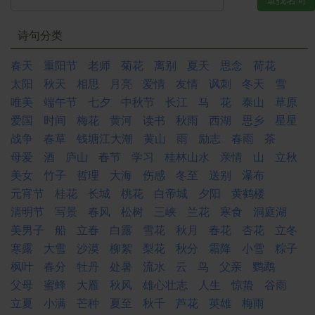
诗句分类
春天
重阳节
老师
菊花
离别
夏天
思念
荷花
太阳
秋天
相思
月亮
爱情
友情
讽刺
冬天
雪
唯美
端午节
七夕
中秋节
长江
马
花
泰山
草原
爱国
时间
梅花
黄河
读书
秋雨
西湖
思乡
星星
战争
春草
钱塘江大潮
黄山
雨
励志
春雨
茶
母爱
酒
庐山
春节
学习
桂林山水
亲情
山
立秋
美女
竹子
哲理
大海
伤感
冬至
送别
瀑布
元宵节
桂花
长城
桃花
白帝城
夕阳
黄鹤楼
清明节
写景
春风
松树
三峡
兰花
寒食
洞庭湖
美男子
船
立春
白露
雪花
秋月
春花
杏花
立冬
寒露
大雪
沙漠
柳絮
梨花
秋分
霜降
小雪
粽子
枫叶
春分
牡丹
处暑
流水
云
鸟
父亲
鹦鹉
父母
蜜蜂
大雁
秋风
雄心壮志
人生
惊蛰
谷雨
立夏
小满
芒种
夏至
秋千
芦花
英雄
梅雨