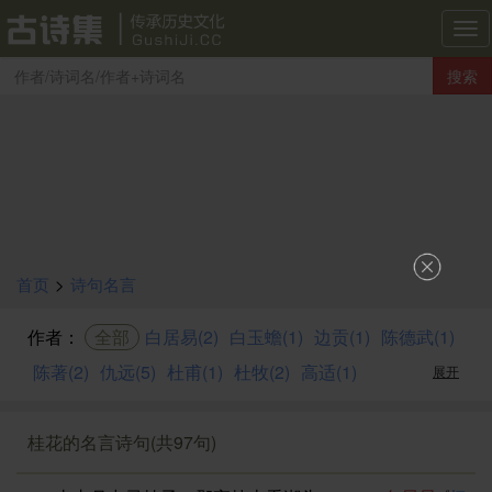
古
诗
搜索
集
导
航
首页
>
诗句名言
作者：
全部
白居易(2)
白玉蟾(1)
边贡(1)
陈德武(1)
陈著(2)
仇远(5)
杜甫(1)
杜牧(2)
高适(1)
展开
桂花的名言诗句(共97句)