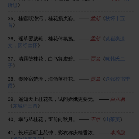
所思
》
35、
桂蠧既潜污，桂花损贞姿。
——
孟郊
《
秋怀十五
首
》
36、
瑶草罢葳蕤，桂花休氛氲。
——
孟郊
《
览崔爽遗
文，因纾幽怀
》
37、
清露堕桂花，白鸟舞虚碧。
——
贾岛
《
咏韩氏二
子
》
38、
秦吟宿楚泽，海酒落桂花。
——
贾岛
《
送张校书季
霞
》
39、
遥知天上桂花孤，试问嫦娥更要无。
——
白居易
《
东城桂三首
》
40、
幸与丛桂花，窗前向秋月。
——
王维
《
山茱萸
》
41、
长乐遥听上苑钟，彩衣称庆桂香浓。
——
李商隐