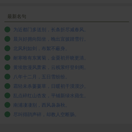
最新名句
为近都门多送别，长条折尽减春风。
晨兴好拥向阳坐，晚出宜披踏雪行。
北风利如剑，布絮不蔽身。
耐寒唯有东篱菊，金粟初开晓更清。
黄埃散漫风萧索，云栈萦纡登剑阁。
八年十二月，五日雪纷纷。
霜轻未杀萋萋草，日暖初干漠漠沙。
乱点碎红山杏发，平铺新绿水蘋生。
南浦凄凄别，西风袅袅秋。
尽叫得鹃声碎，却教人空断肠。