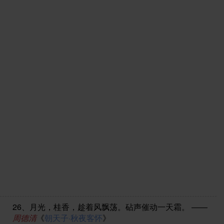
26、
月光，桂香，趁着风飘荡。砧声催动一天霜。
——
周德清
《
朝天子·秋夜客怀
》