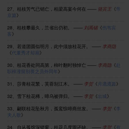
27、
桂枝芳气已销亡，柏梁高宴今何在
——
骆宾王
《
帝
京篇
》
28、
桂枝攀最久，兰省出仍初。
——
刘禹锡
《
伤韦宾
客
》
29、
若道团圆似明月，此中须放桂花开。
——
李商隐
《
代董秀才却扇
》
30、
桂花香处同高第，柿叶翻时独悼亡
——
李商隐
《
赴
职梓潼留别畏之员外同年
》
31、
莎青桂花繁，芙蓉别江木。
——
李贺
《
月漉漉篇
》
32、
雪下桂花稀，啼乌被弹归。
——
李贺
《
出城
》
33、
翩联桂花坠秋月，孤鸾惊啼商丝发。
——
李贺
《
李
夫人歌
》
34、
自从孤馆深锁窗，桂花几度圆还缺。
——
李贺
《
有