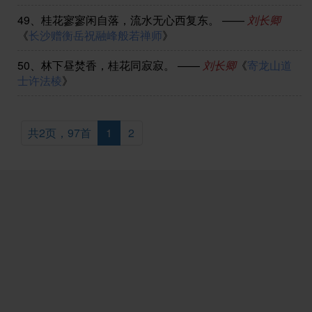
49、
桂花寥寥闲自落，流水无心西复东。
——
刘长卿
《
长沙赠衡岳祝融峰般若禅师
》
50、
林下昼焚香，桂花同寂寂。
——
刘长卿
《
寄龙山道
士许法棱
》
共2页，97首
1
2