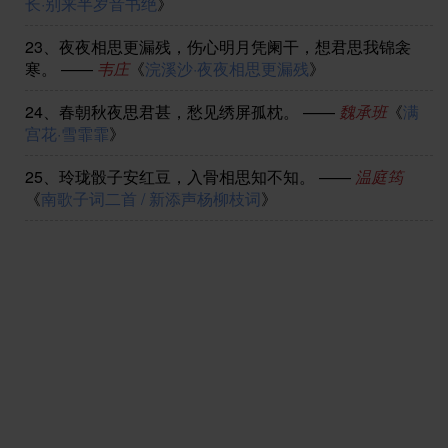
长·别来半岁音书绝
》
23、
夜夜相思更漏残，伤心明月凭阑干，想君思我锦衾
寒。
——
韦庄
《
浣溪沙·夜夜相思更漏残
》
24、
春朝秋夜思君甚，愁见绣屏孤枕。
——
魏承班
《
满
宫花·雪霏霏
》
25、
玲珑骰子安红豆，入骨相思知不知。
——
温庭筠
《
南歌子词二首 / 新添声杨柳枝词
》