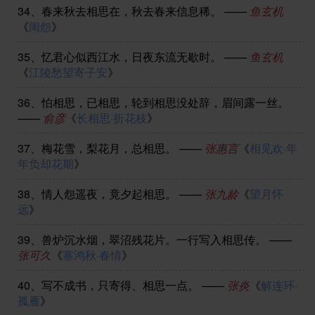
34、
春来秋去相思在，秋去春来信息稀。
——
鱼玄机
《
闺怨
》
35、
忆君心似西江水，日夜东流无歇时。
——
鱼玄机
《
江陵愁望寄子安
》
36、
怕相思，已相思，轮到相思没处辞，眉间露一丝。
——
俞彦
《
长相思·折花枝
》
37、
梅花雪，梨花月，总相思。
——
张惠言
《
相见欢·年
年负却花期
》
38、
情人怨遥夜，竟夕起相思。
——
张九龄
《
望月怀
远
》
39、
兽炉沉水烟，翠沼残花片。一行写入相思传。
——
张可久
《
塞鸿秋·春情
》
40、
写不成书，只寄得、相思一点。
——
张炎
《
解连环·
孤雁
》