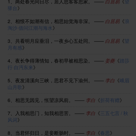
1、
两处春光同日尽，居人思客客思家。
——
白居易
《
望
驿台
》
2、
相恨不如潮有信，相思始觉海非深。
——
白居易
《
浪
淘沙·借问江潮与海水
》
3、
共看明月应垂泪，一夜乡心五处同。
——
白居易
《
望
月有感
》
4、
夜长争得薄情知，春初早被相思染。
——
姜夔
《
踏莎
行·自沔东来
》
5、
夜发清溪向三峡，思君不见下渝州。
——
李白
《
峨眉
山月歌
》
6、
相思无因见，怅望凉风前。
——
李白
《
折荷有赠
》
7、
入我相思门，知我相思苦。
——
李白
《
三五七言 / 秋
风词
》
8、
当君怀归日，是妾断肠时。
——
李白
《
春思
》