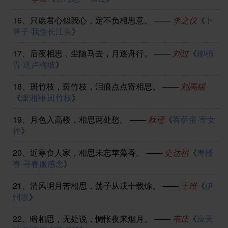
16、
只愿君心似我心，定不负相思意。
——
李之仪
《
卜
算子·我住长江头
》
17、
后夜相思，尘随马去，月逐舟行。
——
刘过
《
柳梢
青·送卢梅坡
》
18、
斑竹枝，斑竹枝，泪痕点点寄相思。
——
刘禹锡
《
潇湘神·斑竹枝
》
19、
月色入高楼，相思两处愁。
——
秋瑾
《
菩萨蛮·寄女
伴
》
20、
近寒食人家，相思未忘苹藻香。
——
史达祖
《
寿楼
春·寻春服感念
》
21、
清风明月苦相思，荡子从戎十载馀。
——
王维
《
伊
州歌
》
22、
暗相思，无处说，惆怅夜来烟月。
——
韦庄
《
应天