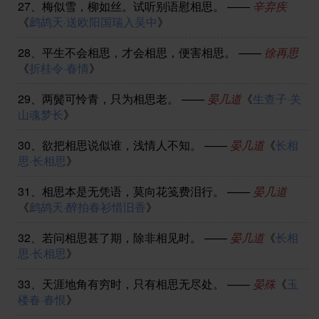
27、
梅似雪，柳如丝。试听别语慰相思。
——
辛弃疾
《
鹧鸪天·送欧阳国瑞入吴中
》
28、
平生不会相思，才会相思，便害相思。
——
徐再思
《
折桂令·春情
》
29、
两鬓可怜青，只为相思老。
——
晏几道
《
生查子·关
山魂梦长
》
30、
欲把相思说似谁，浅情人不知。
——
晏几道
《
长相
思·长相思
》
31、
相思本是无凭语，莫向花笺费泪行。
——
晏几道
《
鹧鸪天·醉拍春衫惜旧香
》
32、
若问相思甚了期，除非相见时。
——
晏几道
《
长相
思·长相思
》
33、
天涯地角有穷时，只有相思无尽处。
——
晏殊
《
玉
楼春·春恨
》