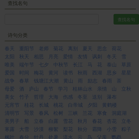
查找名句
诗句分类
春天
重阳节
老师
菊花
离别
夏天
思念
荷花
太阳
秋天
相思
月亮
爱情
友情
讽刺
冬天
雪
唯美
端午节
七夕
中秋节
长江
马
花
泰山
草原
爱国
时间
梅花
黄河
读书
秋雨
西湖
思乡
星星
战争
春草
钱塘江大潮
黄山
雨
励志
春雨
茶
母爱
酒
庐山
春节
学习
桂林山水
亲情
山
立秋
美女
竹子
哲理
大海
伤感
冬至
送别
瀑布
元宵节
桂花
长城
桃花
白帝城
夕阳
黄鹤楼
清明节
写景
春风
松树
三峡
兰花
寒食
洞庭湖
美男子
船
立春
白露
雪花
秋月
春花
杏花
立冬
寒露
大雪
沙漠
柳絮
梨花
秋分
霜降
小雪
粽子
枫叶
春分
牡丹
处暑
流水
云
鸟
父亲
鹦鹉