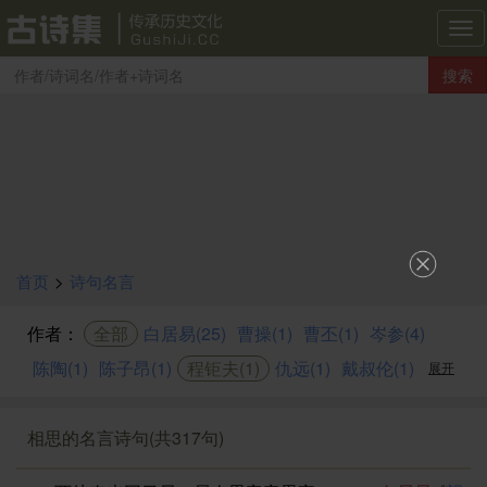
古
诗
搜索
集
导
航
首页
>
诗句名言
作者：
全部
白居易(25)
曹操(1)
曹丕(1)
岑参(4)
陈陶(1)
陈子昂(1)
程钜夫(1)
仇远(1)
戴叔伦(1)
展开
相思的名言诗句(共317句)