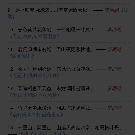
9、
远书归梦两悠悠，只有空床敌素秋。
——
李商隐
《
端
居
》
10、
春心莫共花争发，一寸相思一寸灰！
——
李商隐
《
无题·飒飒东风细雨来
》
11、
君问归期未有期，巴山夜雨涨秋池。
——
李商隐
《
夜雨寄北
》
12、
相见时难别亦难，东风无力百花残。
——
李商隐
《
无题·相见时难别亦难
》
13、
直道相思了无益，未妨惆怅是清狂。
——
李商隐
《
无题·重帏深下莫愁堂
》
14、
竹坞无尘水槛清，相思迢递隔重城。
——
李商隐
《
宿骆氏亭寄怀崔雍崔衮
》
15、
一重山，两重山。山远天高烟水寒，相思枫叶丹。
——
李煜
《
长相思·一重山
》