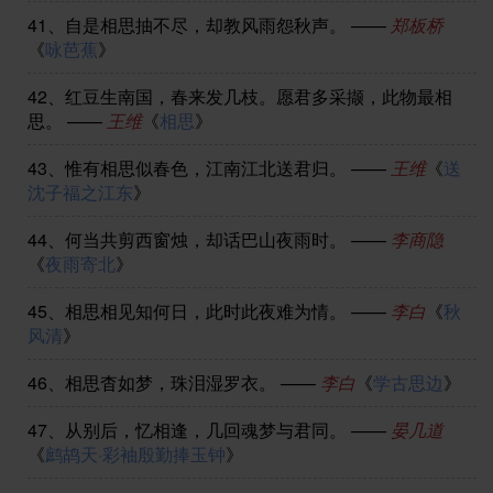
41、
自是相思抽不尽，却教风雨怨秋声。
——
郑板桥
《
咏芭蕉
》
42、
红豆生南国，春来发几枝。愿君多采撷，此物最相
思。
——
王维
《
相思
》
43、
惟有相思似春色，江南江北送君归。
——
王维
《
送
沈子福之江东
》
44、
何当共剪西窗烛，却话巴山夜雨时。
——
李商隐
《
夜雨寄北
》
45、
相思相见知何日，此时此夜难为情。
——
李白
《
秋
风清
》
46、
相思杳如梦，珠泪湿罗衣。
——
李白
《
学古思边
》
47、
从别后，忆相逢，几回魂梦与君同。
——
晏几道
《
鹧鸪天·彩袖殷勤捧玉钟
》