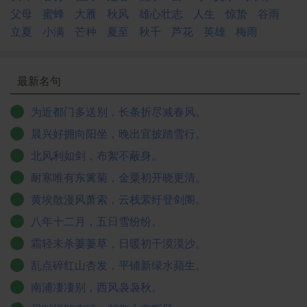
父母
蜜蜂
大雁
秋风
雄心壮志
人生
惊蛰
谷雨
立夏
小满
芒种
夏至
秋千
芦花
英雄
梅雨
最新名句
为近都门多送别，长条折尽减春风。
晨兴好拥向阳坐，晚出宜披踏雪行。
北风利如剑，布絮不蔽身。
耐寒唯有东篱菊，金粟初开晓更清。
黄埃散漫风萧索，云栈萦纡登剑阁。
八年十二月，五日雪纷纷。
霜轻未杀萋萋草，日暖初干漠漠沙。
乱点碎红山杏发，平铺新绿水蘋生。
南浦凄凄别，西风袅袅秋。