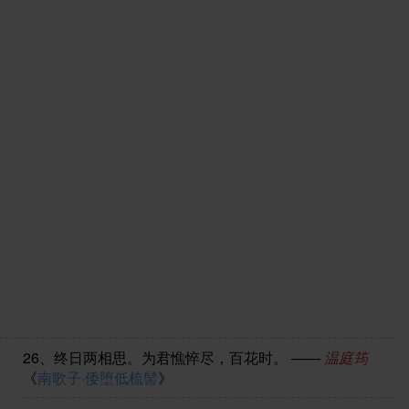
26、
终日两相思。为君憔悴尽，百花时。
——
温庭筠
《
南歌子·倭堕低梳髻
》