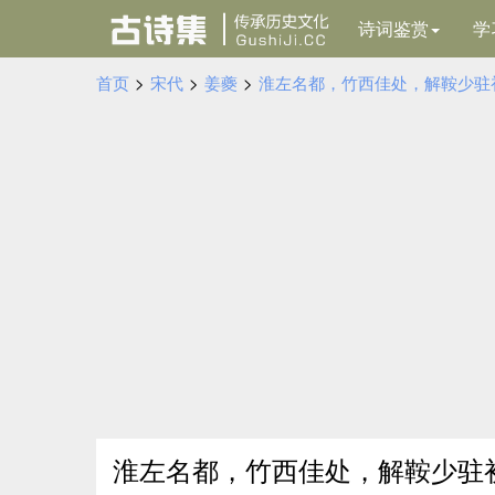
诗词鉴赏
学
首页
>
宋代
>
姜夔
>
淮左名都，竹西佳处，解鞍少驻
淮左名都，竹西佳处，解鞍少驻