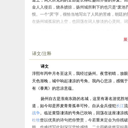
金人入侵后，烧杀掳掠，扬州城所剩下的也只是“废池
恨。一个“厌”字，很恰当地写出了人民的苦难，朝廷
在扬州城孤寂的上空，也回荡在词人惨淡的心灵间。词
词的下阕，运用典故，进一步深化了“黍离之悲”
诗作。可是，假如这位多情的诗人今日再重游故地，他
展
种，他有写“豆蔻”词的微妙精当，他有赋“青楼”诗的
日的款款深情来。扬州的名胜二十四桥仍然存在，水波
译文/注释
的芍药花年年如期盛放，也很难有人有情思去欣赏它们
译文
景，今昔对比，催人泪下。
淳熙年丙申月冬至这天，我经过扬州。夜雪初晴，放眼
纵观全词，行文的基调都笼罩在一种悲凉凄怆的氛
天色渐晚，城中响起凄凉的号角。我内心悲凉，感慨于
里听到的“号角”和“空城”还是词人自身所想到的杜牧“
有《黍离》的悲凉意蕴。
情景交融是这首词在写作表现手法上最显著的一
扬州自古是淮南东路的名城，这里有著名游览胜
乐景写哀，词人在文中写了大量的乐景：名都，佳处，
道，如今却是荞麦青青孤单可怜。自从金兵侵犯
长江
流
在”的惨状：名都的凋残，佳处的弊坏，二十桥的冷寂
战争
。临近黄昏凄清的号角已吹响，回荡在这座凄凉残
用今昔对比的反衬手法来
写景
抒情
，是这首词的特
杜牧
曾以优美的诗句把你赞赏，今若重来定会为你残破
风十里扬州路”（杜牧《赠别》）来反衬今日的一片荒凉
能，也难抒写此刻深沉悲怆感情。二十四桥依然完好毫