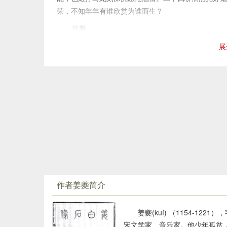
工”、“青楼梦好”等风流繁华，来反衬今日的风流云散
荣，不知年年有谁欣赏为谁而生？
韩绰判官》）的乐章，反衬今日“波心荡、冷月无声”
注释
通过“化实为虚”的手法，点明这样一种“情思”：即使
⑴扬州慢：词牌名，又名《郎州慢》，上下阕，九十八
然会惊讶河山之异了。借“杜郎”史实，逗出和反衬“难
展
⑵淳熙丙申：淳熙三年（1176）。至日：冬至。
头。二十四桥仍在，明月夜也仍有，但“玉人吹箫”的风
⑶维扬：即扬州（今属江苏）。
声”的静。“波心荡”是俯视之景，“冷月无声”本来是
⑷荠麦：荠菜和野生的麦。弥望：满眼。
个画面，从这个画境中，似乎可以看到词人低首沉吟的
⑸戍角：军营中发出的号角声。
善于化用前人的诗境入词，用虚拟的手法，使其
⑹千岩老人：南宋诗人
萧德藻
，字东夫，自号千岩老人
一。《扬州慢》大量化用杜牧的诗句与诗境（有四处之
名。据说周平王东迁后，周大夫经过西周故都，看见宗
境。
示故国之思。
⑺淮左名都：指扬州。宋朝的行政区设有淮南东路和淮
人称姜夔的词风清雅空灵，此词表现得非常突出。此词
名，面朝南时，东为左，西为右。名都，著名的都会。
月”，而且还表现在造境上，如用“犹厌言兵”表现兵燹
⑼解（xiè）鞍少驻初程：少驻，稍作停留；初程，初
荡”“冷月无声”表现清幽伤感的气氛，用“桥边红药”表现
⑽春风十里：杜牧《赠别》诗：“春风十里扬州路，卷
作者姜夔简介
⑾胡马窥江：指金兵侵略长江流域地区，洗劫扬州。这
⑿废池乔木：废毁的池台。乔木：残存的古树。二者都
姜夔(kuí) （1154-
⒀渐：向，到。清角：凄清的号角声。
宋文学家、音乐家。他少年孤贫