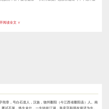
、对景难排和深情难赋。以昔时“二十四桥明月夜”（杜牧《寄扬州
的哀景。下片写杜牧情事，主要目的不在于评论和怀念杜牧，而是
杜牧的风流俊赏，“豆蔻词工”，可是如果他而今重到扬州的话，也定
字，平韵。此调为
姜夔
自度曲，后人多用以抒发
怀古
之思。
赋”之苦。“波心荡、冷月无声”的艺术描写，是非常精细的特写镜
开阅读全文 ∨
月繁华已不复存在了。词人用桥下“波心荡”的动，来映衬“冷月无
仰观之景，但映入水中，又成为俯视之景，与桥下荡漾的水波合成一
形象。总之，写昔日的繁华，正是为了表现今日之萧条。
一波未平，一波又起，余音缭绕，余味不尽，也是这首词的特色之
。姜夔曾跟他学诗，又是他的侄女婿。黍离：《诗经·王风》篇
多），又点出杜郎的风流俊赏，把杜牧的诗境，融入自己的词
庙毁坏，尽为禾黍，彷徨不忍离去，就做了此诗。后以“黍离”表
南西路，扬州是淮南东路的首府，故称淮左名都。左，古人方位
的清雅空灵不但表现在词语上，如“清”“寒”“空”“波心”“冷
之后的残破，用杜郎名句表现扬州昔日的繁华，用“二十四桥”“波心
段行程。
“寂寞开无主”的荒凉。
上珠帘总不如。”这里用以借指扬州。
里应指第二次洗劫扬州。
是乱后余物，表明城中荒芜，人烟萧条。
1221），字尧章，号白石道人，汉族，饶州鄱阳（今江西省鄱阳县）人。南
，屡试不第，终生未仕，一生转徙江湖，靠卖字和朋友接济为生。