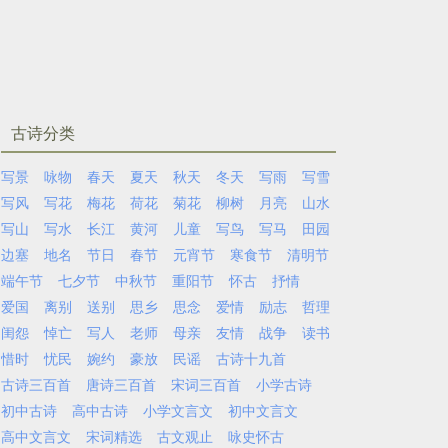
古诗分类
写景
咏物
春天
夏天
秋天
冬天
写雨
写雪
写风
写花
梅花
荷花
菊花
柳树
月亮
山水
写山
写水
长江
黄河
儿童
写鸟
写马
田园
边塞
地名
节日
春节
元宵节
寒食节
清明节
端午节
七夕节
中秋节
重阳节
怀古
抒情
爱国
离别
送别
思乡
思念
爱情
励志
哲理
闺怨
悼亡
写人
老师
母亲
友情
战争
读书
惜时
忧民
婉约
豪放
民谣
古诗十九首
古诗三百首
唐诗三百首
宋词三百首
小学古诗
初中古诗
高中古诗
小学文言文
初中文言文
高中文言文
宋词精选
古文观止
咏史怀古