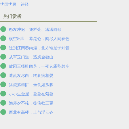
忧国忧民
诗经
热门赏析
怒发冲冠，凭栏处、潇潇雨歇
横空出世，莽昆仑，阅尽人间春色
送别江南春雨淫，北方谁是子知音
从军玉门道，逐虏金微山
故园三径吐幽丛，一夜玄霜坠碧空
遭乱发尽白，转衰病相婴
猛虎落槛阱，坐食如孤豚
小小生金屋，盈盈在紫微
渔扉夕不掩，徙倚欲三更
西北有高楼，上与浮云齐