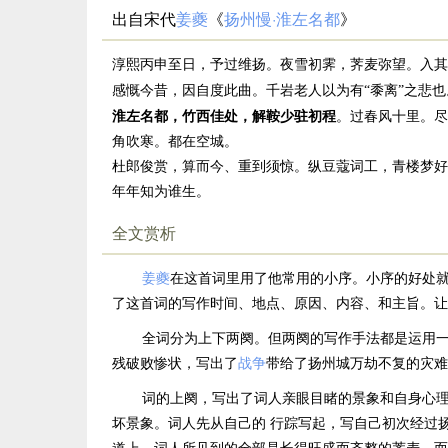
出自宋代
姜夔
《
扬州慢·淮左名都
》
淳熙丙申至日，予过维扬。夜雪初霁，荠麦弥望。入其
感慨今昔，因自度此曲。千岩老人以为有“黍离”之悲也
淮左名都，竹西佳处，解鞍少驻初程
。过春风十里。尽
角吹寒。都在空城。
杜郎俊赏，算而今、重到须惊。纵豆蔻词工，青楼梦好
年年知为谁生。
全文赏析
姜夔
在这首词里用了他常用的小序。小序的好处
了这首词的写作时间、地点、原因、内容、和主旨。让
全词分为上下两阕。但两阕的写作手法都是运用
残破败惨状，写出了
战争
带给了扬州城万劫不复的灾难
词的上阕，写出了词人亲眼目睹的景象和自身心理
坏景象。词人先从自己的 行踪写起，写自己初次经过
道上，词人所见到的全部是长得旺盛而齐整的荠麦。而