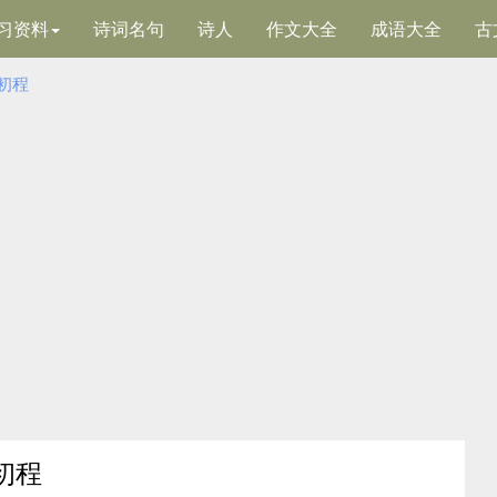
习资料
诗词名句
诗人
作文大全
成语大全
古
初程
初程