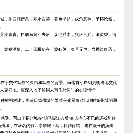
城，则四顾萧条，寒水自碧，暮色渐起，戍角悲吟。予怀怆然，
。
荠麦青青。自胡马窥江去后，废池乔木，犹厌言兵。渐黄昏，清
，难赋深情。二十四桥仍在，波心荡、冷月无声。念桥边红药，
就在于交代写作的缘由和写作的背景。而这首小序则更明确地交代
人更好地、更深入地了解词人写作此词时的心理情怀。
一种鲜明对比，用昔日扬州城的繁荣兴盛景象对比现时扬州城的凋
。
感受。写出了扬州城在“胡马窥江去后”令人痛心不已的凋残和败
扬州城，在著名的竹西亭解鞍下马，稍作停留。走在漫长的扬州
昔日那个晚唐诗人
杜牧
对扬州城美景的由衷溢誉一去不复返。自