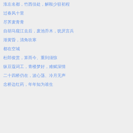
淮左名都，竹西佳处，解鞍少驻初程
过春风十里
尽荠麦青青
自胡马窥江去后，废池乔木，犹厌言兵
渐黄昏，清角吹寒
都在空城
杜郎俊赏，算而今、重到须惊
纵豆蔻词工，青楼梦好，难赋深情
二十四桥仍在，波心荡、冷月无声
念桥边红药，年年知为谁生