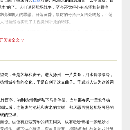
乔木”的了。人们说起那场战争，至今还觉得心有余悸和刻骨痛
的昏聩和胡人的罪恶。日落黄昏，凄厉的号角声又四处响起，回荡
人很自然地实现了由视觉到听觉的转移。
的主题。昔日扬州城繁华，诗人杜牧留下了许多关于扬州城不朽的
也必定会为今日的扬州城感到吃惊和痛心。杜牧算是个俊才情
开阅读全文 ∨
神乎其神。可是，当他面对眼前的凋残破败景象，他必不能写出昔
荡漾，冷峻的月光下，四周寂籁无声。唉，试想下，尽管那桥边
的艳丽。词人用带悬念的疑问作为词篇的结尾，很自然地移情入
望去，全是荠草和麦子。进入扬州，一片萧条，河水碧绿凄冷，
围中。无论是词人所见到的“荠麦青青”、“废池乔木”还是在黄昏
扬州城今昔的变化，于是自创了这支曲子。千岩老人认为这首词
难赋深情”和不知亡国恨的“桥边红药”，都是一种悲剧的写照。
个特点。移情入景，乐景写哀，都是词人经常使用的手法。特别是
地竹西亭，初到扬州我解鞍下马作停留。当年那春风十里繁华街
二十四桥……可是，写乐景是为了衬托哀情，是为了对比“现
域以后，连荒废的池苑和古老的大树，都厌恶再提起那场可恶的
……正如
王夫之
所说：“以乐景写哀，以哀景写乐，倍增其哀乐。”
破的空城。
色之一。上片用昔日的“名都”来反衬今日的“空城”；以昔日的“春
而惊。纵使有豆蔻芳华的精工词采，纵有歌咏青楼一梦绝妙才
景象——“尽荠麦青青”。下片以昔日的“杜郎俊赏”、“豆蔻词
无损伤，桥下波心荡漾一弯冷月寂寞。想那桥边红芍年年花叶繁