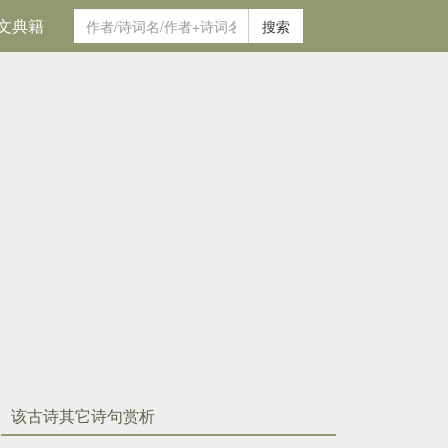
文典籍
搜索
该古诗其它诗句赏析