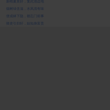
新晴夏景好，复此池边地
烟树绿含滋，水风清有味
便成林下隐，都忘门前事
骑吏引归轩，始知身富贵