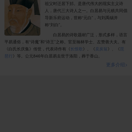
祖父时迁居下邽。是唐代伟大的现实主义诗
人，唐代三大诗人之一。白居易与元稹共同倡
导新乐府运动，世称“元白”，与刘禹锡并
称“刘白”。
白居易的诗歌题材广泛，形式多样，语言
平易通俗，有“诗魔”和“诗王”之称。官至翰林学士、左赞善大夫。有
《白氏长庆集》传世，代表诗作有《
长恨歌
》、《
卖炭翁
》、《
琵
琶行
》等。公元846年白居易去世于洛阳，葬于香山。
更多介绍>