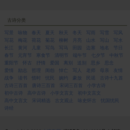
古诗分类
写景
咏物
春天
夏天
秋天
冬天
写雨
写雪
写风
写花
梅花
荷花
菊花
柳树
月亮
山水
写山
写水
长江
黄河
儿童
写鸟
写马
田园
边塞
地名
节日
春节
元宵节
寒食节
清明节
端午节
七夕节
中秋节
重阳节
怀古
抒情
爱国
离别
送别
思乡
思念
爱情
励志
哲理
闺怨
悼亡
写人
老师
母亲
友情
战争
读书
惜时
忧民
婉约
豪放
民谣
古诗十九首
古诗三百首
唐诗三百首
宋词三百首
小学古诗
初中古诗
高中古诗
小学文言文
初中文言文
高中文言文
宋词精选
古文观止
咏史怀古
忧国忧民
诗经