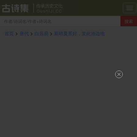
古
诗
搜索
集
导
首页
>
唐代
>
白居易
>
新晴夏景好，复此池边地
航