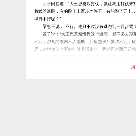
孟子
回答道：“大王您喜欢打仗，就让我用打仗来
是使民加多的初步措施。“不违农时，谷不可胜食也。
着武器逃跑，有的跑了上百步才停下，有的跑了五十步
用也。”三组排句，提出了发展生产的三种措施，以及
得行不行呢？”
以吃不完、用不尽的感觉，大大增加了文章的说服力和
梁惠王说：“不行。他只不过没有逃跑到一百步罢了
三组排句，又以这个结论为前提推出新的结论：“王道
孟子说：“大王您既然懂得这个道理，就不必去期望
起，并把“使民加多”的问题跟行王道紧密联系起来。
不完；密孔的渔网不入池塘，那鱼鳖水产就吃不完；砍
第6段，阐述王道之成的道理。这一段，孟子进
尽，这样便使老百姓能够养活家小，葬送死者而无遗憾
多”的根本措施。“五亩之宅，树之以桑，五十者可以
“在五亩大的住宅田旁，种上桑树，上了五十岁的人
田，勿夺其时，数口之家可以无饥矣。”这三组排句又
岁的人就可以经常吃到肉食了。一家一户所种百亩的田
展
果。这三种措施与上文的三种措施相比，显然前进了一
育，强调孝敬长辈的道理，须发花白的老人们就不再会
民：“谨庠序之教，申之以孝悌之义，颁白者不负戴于
鱼肉，老百姓不缺衣少食，做到了这些而不称王于天下
染得有声有色，为梁惠王展现出一幅美好的前景。然后
“现在，猪狗吃的是人吃的食物而不知道设法制止，
得出“然而不王者，未之有也”的结论，与前文“王道之始
关，是年成不好的缘故’这和把人杀了反而说‘与我无干
样，普天下的百姓便会涌向您这儿来了。”
第7段，阐述使民加多应有的态度。孟子批评统
道的道理讲得十分透彻，这一段照应文章的开头。梁惠
注释
而不知发”，哪里谈得上“尽心”呢？“狗彘食人食”和“
（1）梁惠王：即魏惠王，名罃（ying）。他在位时
作者针对统治者归罪于岁的推诿，运用比喻进行驳斥：“
市），故魏国又称梁国，魏王又称梁王。
荒唐，害民的不是荒年而是统治者的虐政。最后两句，
（2）寡人：寡德之人，是古代国君对自己的谦称。