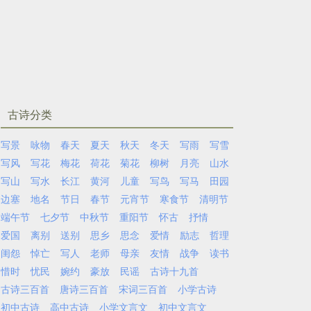
古诗分类
写景
咏物
春天
夏天
秋天
冬天
写雨
写雪
写风
写花
梅花
荷花
菊花
柳树
月亮
山水
写山
写水
长江
黄河
儿童
写鸟
写马
田园
边塞
地名
节日
春节
元宵节
寒食节
清明节
端午节
七夕节
中秋节
重阳节
怀古
抒情
爱国
离别
送别
思乡
思念
爱情
励志
哲理
闺怨
悼亡
写人
老师
母亲
友情
战争
读书
惜时
忧民
婉约
豪放
民谣
古诗十九首
古诗三百首
唐诗三百首
宋词三百首
小学古诗
初中古诗
高中古诗
小学文言文
初中文言文