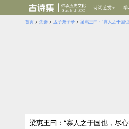
诗词鉴赏
学
首页
>
先秦
>
孟子弟子录
>
梁惠王曰：“寡人之于国
梁惠王曰：“寡人之于国也，尽