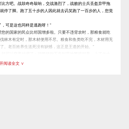
打比方吧。战鼓咚咚敲响，交战激烈了，战败的士兵丢盔弃甲拖
数罟不入洿池，鱼鳖不可胜食也。斧斤以时入山林，材木不可胜
就停了脚。跑了五十步的人因此就去讥笑跑了一百步的人，您觉
采取这些措施后所产生的效果。连用“不可胜……也”的句式，给人
感染力。接着又用“谷与鱼鳖不可胜食，材木不可胜用”来小结前
，可是这也同样是逃跑呀！”
之始也。”作者在这里把三层意思、三方面的内容紧紧联系在一
您的国家的民众比邻国增多啦。只要不违背农时，那粮食就吃
伐林木有定时，那木材便用不尽。粮食和鱼类吃不完，木材用无
一步提出教养百姓，使民心归顺的仁政主张，也是“使民加
了。老百姓养生送死没有缺憾，这正是王道的开始。”
衣帛矣。鸡豚狗彘之畜，无失其时，七十者可以食肉矣。百亩之
就可以穿着丝绸了；鸡鸭猪狗不失时节地繁殖饲养，上了七十
提出了发展生产的三种措施，以及采取这些措施后所产生的效
地不误农时得到耕种，数口之家就不会闹灾荒了。注重乡校的教
开阅读全文 ∨
步，具有更强的主观能动性。孟子不仅主张养民，还主张教
肩挑头顶，出现在道路上了。年满七十岁的人能穿上丝绸、吃上
道路矣。”作者在这里连用四组排句，把自己的主张层层铺叙，渲
的是决不会有的。”
用“七十者衣帛食肉，黎民不饥不寒”两句承上启下，顺理成章地
路上出现饿死的人而不知道赈济饥民，人死了反而说‘与我无
也”相呼应。
，是武器杀的’又有什么不同呢？大王您要能够不归罪于荒年，这
治者的虐政，从反面证明自己主张的正确。前两段已经把行王
王口口声声说“于国尽心”，可是“狗彘食人食而不知检，涂有饿莩
涂有饿莩”形成鲜明的对比，深刻地揭示了当时社会的不平等。接着
，把国都由安邑（故址在今山西运城西）迁到大梁（今河 南开封
涂有饿莩”归罪于年成不好，如同“刺人而杀之”归罪于武器一样
“王无罪岁，斯天下之民至焉”，言简意赅。不归罪于年岁，而是