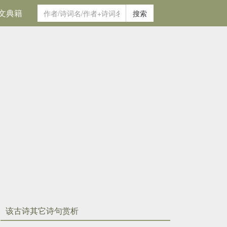
文典籍
搜索
该古诗其它诗句赏析