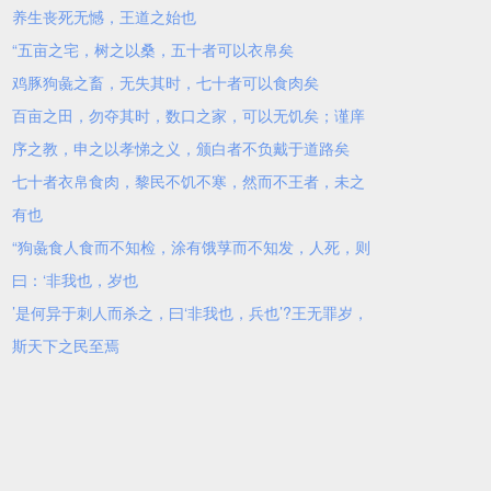
养生丧死无憾，王道之始也
“五亩之宅，树之以桑，五十者可以衣帛矣
鸡豚狗彘之畜，无失其时，七十者可以食肉矣
百亩之田，勿夺其时，数口之家，可以无饥矣；谨庠
序之教，申之以孝悌之义，颁白者不负戴于道路矣
七十者衣帛食肉，黎民不饥不寒，然而不王者，未之
有也
“狗彘食人食而不知检，涂有饿莩而不知发，人死，则
曰：‘非我也，岁也
’是何异于刺人而杀之，曰‘非我也，兵也’?王无罪岁，
斯天下之民至焉