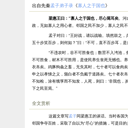
出自先秦
孟子弟子录
《
寡人之于国也
》
梁惠王曰：“寡人之于国也，尽心焉耳矣
。河
政，无如寡人之用心者。邻国之民不加少，寡人之民不
孟子对曰：“王好战，请以战喻。填然鼓之，兵
五十步笑百步，则何如？”曰：“不可，直不百步耳，是
“不违农时，谷不可胜食也；数罟不入洿池，鱼
不可胜食，材木不可胜用，是使民养生丧死无憾也。养
衣帛矣。鸡豚狗彘之畜，无失其时，七十者可以食肉矣
申之以孝悌之义，颁白者不负戴于道路矣。七十者衣帛
不知检，涂有饿莩而不知发，人死，则曰：‘非我也，岁
下之民至焉。”
全文赏析
这篇文章写
孟子
同梁惠王的谈话。当时各国
邻国争夺百姓，采取了自以为“尽心”的措施，可是目的