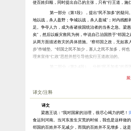
使百姓归顺，同时提出自己的主张，只有“行王道，施
第一部分（第1段），提出“民不加多”的疑问。
地以战，杀人盈野；争城以战，杀人盈城”；对内残酷
足。争夺人力，成为各诸侯国统治者的当务之急。梁惠
矣”，然后以赈灾救民为例，申说自己治国胜于“邻国之
从两方面描述救灾的具体措施。“察邻国之政，无如寡
步”作铺垫。“邻国之民不加少，寡人之民不加多，何
理来宣传“仁政”思想并想引导他实行王道政治的。
第二部分（第2-4段），分析“民不加多”的原
设喻，启发对方，使对方容易接受。“王好战，请以战喻
展
根据败逃距离的远近，提出“以五十步笑百步，则如何
的话：“不可，直不百步耳，是亦走也。”最后以子之矛
译文/注释
入正题，既回答了“民不加多”的原因，又揭示了五十步
心，实质上没有什么区别，只是形式上数量上不同而已
译文
必须施仁政、行王道。于是文章就自然而然地由第二部
梁惠王说：“我对国家的治理，很尽心竭力的吧！
食运到河南。当河东发生灾荒的时候，我也是这样做的
第三部分（第5-7段），阐述了孟子“仁政”的
邻国的百姓并不见减少，而我的百姓并不见增多，这是
第5段阐述“王道之始”的道理。孟子认为，合理