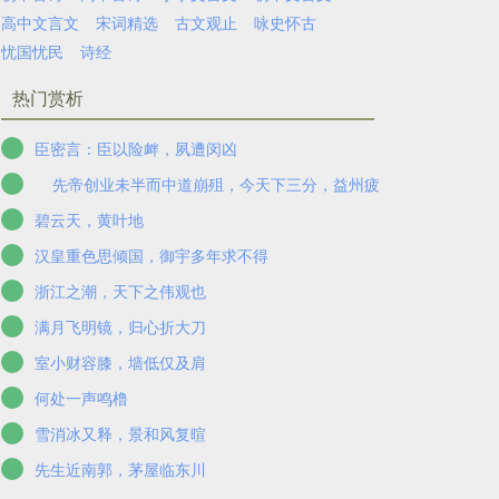
高中文言文
宋词精选
古文观止
咏史怀古
忧国忧民
诗经
热门赏析
臣密言：臣以险衅，夙遭闵凶
先帝创业未半而中道崩殂，今天下三分，益州疲弊，此诚危急存
碧云天，黄叶地
汉皇重色思倾国，御宇多年求不得
浙江之潮，天下之伟观也
满月飞明镜，归心折大刀
室小财容膝，墙低仅及肩
何处一声鸣橹
雪消冰又释，景和风复暄
先生近南郭，茅屋临东川