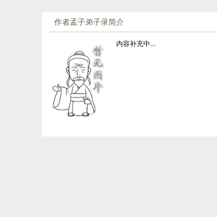
要反省自己，革除虐政，施仁政，行王道，使百姓住有
（3）于：介词，对于。
作者孟子弟子录简介
归服。“斯天下之民至焉”回答了开篇梁惠王提出的“民不
（4）尽心焉耳矣：真是费尽心力了。尽心，费尽心思
（5）河内：今河南境内黄河以北的地方。
内容补充中...
（6）凶：谷物收成不好，荒年。
（7）于：到。
（8）河东：黄河以东的地方，在今山西西南部。黄河
东。
（9）粟：谷子，脱壳后为小米，也泛指谷类。
（10）亦然：也是这样。
（11）察：考察。
（12）政：当权者。
（13）无如：没有像……。
（14）加少：更少。加：更。古代人口少，为了增加
（15）对：回答。
（16）王好战：大王喜欢打仗。好：喜欢。
（17）请：有“请允许我”的意思。
（18）喻：打比方，作说明。