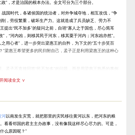
仁政”，才是治国的根本办法。全文可分为三个部分。
战国时代，各诸侯国的统治者，对外争城夺地，相互攻伐，“争
剥削，劳役繁重，破坏生产力。这就造成了兵员缺乏、劳力不
王提出“民不加多”的疑问之前，自诩“寡人之于国也，尽心焉耳
政”，“河内凶，则移其民于河东，移其粟于河内；河东凶亦然”。
人之用心者”，进一步突出梁惠王的自矜，为下文的“五十步笑百
也？”梁惠王希望更多的民归附自己，孟子正是利用梁惠王的这种心
因。孟子不直接回答“民不加多”的问题，而是用梁惠王熟悉的事例
。”总提一句，然后举出两个逃兵“弃甲曳兵而走”的两种情况。
开阅读全文 ∨
”的反问，进一步启发，诱使对方在不知不觉中说出否定自己论点
攻子之盾，“王如知此，则无望民之多于邻国也”。这两句忽然转
笑百步的寓意：梁惠王的“移民移粟”跟邻国统治者的治国不尽
。这里暗示着梁惠王搞小恩小惠并不能使民加多，要使民加多，
分过渡到第三部分。
黄河
以南发生灾荒，就把那里的灾民移往黄河以东，把河东的粮
。看看邻国的君主主办政事，没有像我这样尽心尽力的。可是，
具体内容──使民加多的根本措施。
什么原因呢？”
地发展生产，使老百姓“养生丧死而无憾”是实行仁政的开端，也