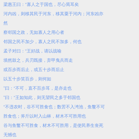
梁惠王曰：“寡人之于国也，尽心焉耳矣
河内凶，则移其民于河东，移其粟于河内；河东凶亦
然
察邻国之政，无如寡人之用心者
邻国之民不加少，寡人之民不加多，何也
孟子对曰：“王好战，请以战喻
填然鼓之，兵刃既接，弃甲曳兵而走
或百步而后止，或五十步而后止
以五十步笑百步，则何如
”曰：“不可，直不百步耳，是亦走也
”曰：“王如知此，则无望民之多于邻国也
“不违农时，谷不可胜食也；数罟不入洿池，鱼鳖不可
胜食也；斧斤以时入山林，材木不可胜用也
谷与鱼鳖不可胜食，材木不可胜用，是使民养生丧死
无憾也