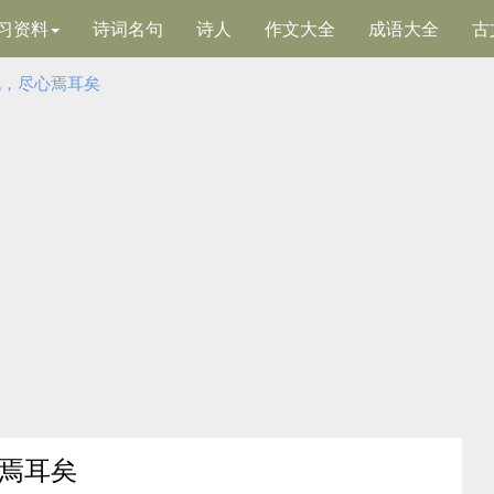
习资料
诗词名句
诗人
作文大全
成语大全
古
也，尽心焉耳矣
心焉耳矣