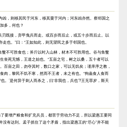
内凶，则移其民于河东，移其粟于河内；河东凶亦然。察邻国之
加多，何也？
刃既接，弃甲曳兵而走。或百步而后止，或五十步而后止。以
亦走也。”曰：“王如知此，则无望民之多于邻国也。
鳖不可胜食也；斧斤以时入山林，材木不可胜用也。谷与鱼鳖
生丧死无憾，王道之始也。“五亩之宅，树之以桑，五十者可以
。百亩之田，勿夺其时，数口之家，可以无饥矣；谨庠序之教，
食肉，黎民不饥不寒，然而不王者，未之有也。“狗彘食人食而
也。’是何异于刺人而杀之，曰‘非我也，兵也’?王无罪岁，斯天
为了要增产粮食和扩充兵员，都苦于劳动力不足，所以梁惠王要同
并没有达到。孟子抓住了这个矛盾，指出梁惠王的“尽心”并不能