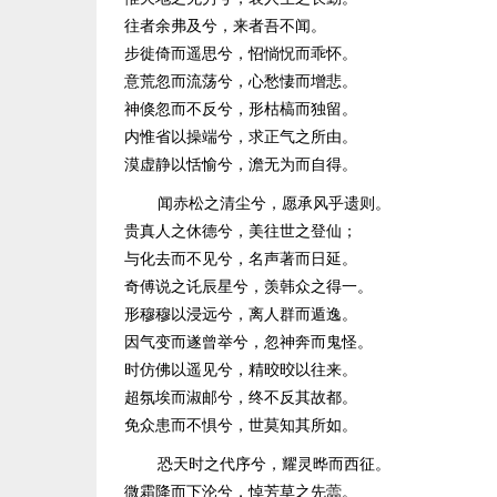
往者余弗及兮，来者吾不闻。
步徙倚而遥思兮，怊惝怳而乖怀。
意荒忽而流荡兮，心愁悽而增悲。
神倏忽而不反兮，形枯槁而独留。
内惟省以操端兮，求正气之所由。
漠虚静以恬愉兮，澹无为而自得。
闻赤松之清尘兮，愿承风乎遗则。
贵真人之休德兮，美往世之登仙；
与化去而不见兮，名声著而日延。
奇傅说之讬辰星兮，羡韩众之得一。
形穆穆以浸远兮，离人群而遁逸。
因气变而遂曾举兮，忽神奔而鬼怪。
时仿佛以遥见兮，精晈晈以往来。
超氛埃而淑邮兮，终不反其故都。
免众患而不惧兮，世莫知其所如。
恐天时之代序兮，耀灵晔而西征。
微霜降而下沦兮，悼芳草之先蘦。