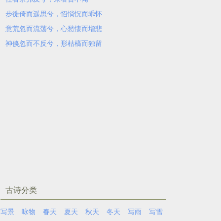
步徙倚而遥思兮，怊惝怳而乖怀
意荒忽而流荡兮，心愁悽而增悲
神倏忽而不反兮，形枯槁而独留
古诗分类
写景
咏物
春天
夏天
秋天
冬天
写雨
写雪