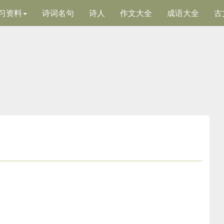
习资料
诗词名句
诗人
作文大全
成语大全
古