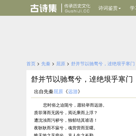
诗词鉴赏
学
首页
>
先秦
>
屈原
>
舒并节以驰骛兮，逴绝垠乎寒门
舒并节以驰骛兮，逴绝垠乎寒门
出自先秦
屈原
《
远游
》
悲时俗之迫阨兮，愿轻举而远游。
质菲薄而无因兮，焉讬乘而上浮？
遭沈浊而污秽兮，独郁结其谁语！
夜耿耿而不寐兮，魂营营而至曙。
惟天地之无穷兮，哀人生之长勤。