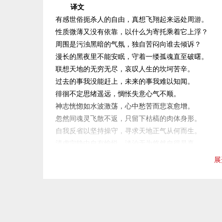
游导师，便是王子乔。定了信念，请教仙人，远游便确
译文
有感世俗扼杀人的自由，真想飞翔起来远处周游。
第六段是仙人王子乔的话。诗人把仙人的话，
性质微薄又没有依靠，以什么为寄托乘着它上浮？
己对远游的体会：既然现世已无有道贤君，那么，上天
周围是污浊黑暗的气氛，独自苦闷向谁去倾诉？
言、立功，立德是最重要的。既然在人间不能再立德，
漫长的黑夜里不能安眠，守着一缕孤魂直至破曙。
做一个有道德的人这一点上，可见诗人仍未忘情于世：
联想天地的无穷无尽，哀叹人生的坎坷苦辛。
第七段写诗人远游的第一站：上天宫参观。上
过去的事我没能赶上，未来的事我难以知闻。
宫之门，游览清都等天帝的宫殿。古时说天帝宫殿在天
徘徊不定思绪遥远，惆怅失意心气不顺。
灵深处，仍然有一个天帝，那是人间君王在天界的投影
神志恍惚如水波激荡，心中愁苦而悲哀愈增。
人间的君王。
忽然间魂灵飞散不返，只留下枯槁的肉体身形。
自我反省以坚持操守，寻求天地正气从何而生。
第八段，写诗人远游的第二站：游览天上的东
清虚宁静中自有愉悦，淡泊无为悠然自得是真。
大队龙神卫护，八龙驾车，风伯、雨师、雷公做侍卫，
听说赤松子清高绝俗，愿继承遗风学其行事。
之后，诗人有点飘飘然了，享受到得道成仙的乐趣。但
展
看重养真之人的美德，羡慕古人能升仙超越生死。
决定再向南游，希望找到舜帝一诉衷肠。这一段写出游
形体虽然物化消失不见，名声却显耀而长存后世。
使出游的行列成为神仙世界的展览，渲染出成仙得道的
傅说骑星升天多么神奇，韩众服药成仙令人羡慕不已。
第九段是全诗的结束，又可分两个层决。第一
身形肃穆地渐渐远去，离开人群而超迈高逸。
受教益。游南方北方的描写，比游东方西方简单一些，
循着气的变化层层高飞，把鬼神也惊得奔走诧异。