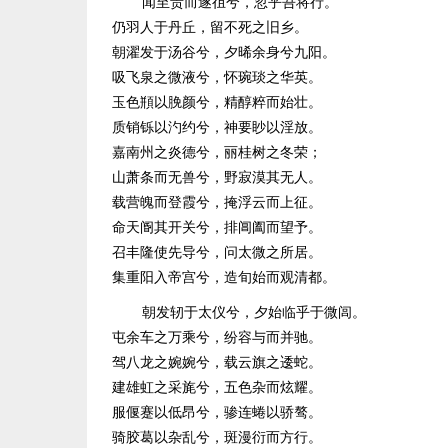
闻至贵而遂徂兮，忽乎吾将行。
仍羽人于丹丘，留不死之旧乡。
朝濯发于汤谷兮，夕晞余身兮九阳。
吸飞泉之微液兮，怀琬琰之华英。
玉色頩以脕颜兮，精醇粹而始壮。
质销铄以汋约兮，神要眇以淫放。
嘉南州之炎德兮，丽桂树之冬荣；
山萧条而无兽兮，野寂漠其无人。
载营魄而登霞兮，掩浮云而上征。
命天阍其开关兮，排阊阖而望予。
召丰隆使先导兮，问太微之所居。
集重阳入帝宫兮，造旬始而观清都。
朝发轫于太仪兮，夕始临乎于微闾。
屯余车之万乘兮，纷容与而并驰。
驾八龙之婉婉兮，载云旗之逶蛇。
建雄虹之采旄兮，五色杂而炫耀。
服偃蹇以低昂兮，骖连蜷以骄骜。
骑胶葛以杂乱兮，斑漫衍而方行。