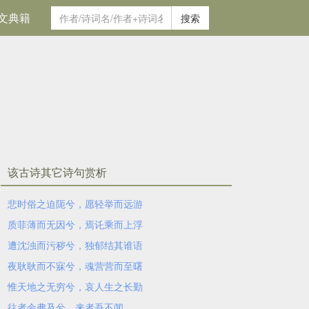
文典籍
搜索
该古诗其它诗句赏析
悲时俗之迫阨兮，愿轻举而远游
质菲薄而无因兮，焉讬乘而上浮
遭沈浊而污秽兮，独郁结其谁语
夜耿耿而不寐兮，魂营营而至曙
惟天地之无穷兮，哀人生之长勤
往者余弗及兮，来者吾不闻