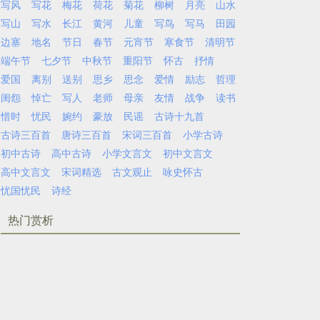
写风
写花
梅花
荷花
菊花
柳树
月亮
山水
写山
写水
长江
黄河
儿童
写鸟
写马
田园
边塞
地名
节日
春节
元宵节
寒食节
清明节
端午节
七夕节
中秋节
重阳节
怀古
抒情
爱国
离别
送别
思乡
思念
爱情
励志
哲理
闺怨
悼亡
写人
老师
母亲
友情
战争
读书
惜时
忧民
婉约
豪放
民谣
古诗十九首
古诗三百首
唐诗三百首
宋词三百首
小学古诗
初中古诗
高中古诗
小学文言文
初中文言文
高中文言文
宋词精选
古文观止
咏史怀古
忧国忧民
诗经
热门赏析