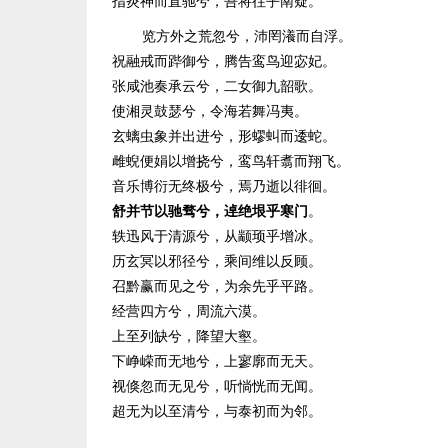
指炎神而直驰兮，吾将往乎南疑。
览方外之荒忽兮，沛罔瀁而自浮。
祝融戒而跸御兮，腾告鸾鸟迎宓妃。
张咸池奏承云兮，二女御九韶歌。
使湘灵鼓瑟兮，令海若舞冯夷。
玄螭虫象并出进兮，形蟉虯而逶蛇。
雌蜺便娟以增挠兮，鸾鸟轩翥而翔飞。
音乐博衍无终极兮，焉乃逝以徘徊。
舒并节以驰骛兮，逴绝垠乎寒门
。
轶迅风于清源兮，从颛顼乎增冰。
历玄冥以邪径兮，乘间维以反顾。
召黔赢而见之兮，为余先乎平路。
经营四方兮，周流六漠。
上至列缺兮，降望大壑。
下峥嵘而无地兮，上寥廓而无天。
视倏忽而无见兮，听惝恍而无闻。
超无为以至清兮，与泰初而为邻。