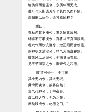
聊仿佯而逍遥兮，永历年而无成。
谁可与玩斯遗芳兮？长向风而舒情。
高阳邈以远兮，余将焉所程？
重曰：
春秋忽其不淹兮，奚久留此故居。
轩辕不可攀援兮，吾将从王乔而娱戏。
餐六气而饮沆瀣兮，漱正阳而含朝霞。
保神明之清澄兮，精气入而麤秽除。
顺凯风以从游兮，至南巢而壹息。
见王子而宿之兮，审壹气之和德。
曰“道可受兮，不可传；
其小无内兮，其大无垠。
毋滑而魂兮，彼将自然；
壹气孔神兮，于中夜存。
虚以待之存，无为之先；
庶类以成兮，此德之门。”