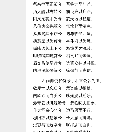
撰余辔而正策兮，吾将过乎句芒。
历太皓以右转兮，前飞廉以启路。
阳杲杲其未光兮，凌天地以径度。
风伯为余先驱兮，氛埃辟而清凉。
凤凰翼其承旂兮，遇蓐收乎西皇。
揽慧星以为旍兮，举斗柄以为麾。
叛陆离其上下兮，游惊雾之流波。
时暧曃其曭莽兮，召玄武而奔属。
后文昌使掌行兮，选署众神以并轂。
路漫漫其修远兮，徐弭节而高厉。
左雨师使径侍兮，右雷公以为卫。
欲度世以忘归兮，意姿睢以抯挢。
内欣欣而自美兮，聊媮娱以淫乐。
涉青云以汎滥游兮，忽临睨夫旧乡。
仆夫怀余心悲兮，边马顾而不行。
思旧故以想象兮，长太息而掩涕。
汜容与而遐举兮，聊抑志而自弭。