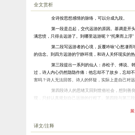
全文赏析
全诗按思想感情的脉络，可以分成九段。
第一段是总起，交代远游的原因。基调是开头两
满悲愤，只得去远游了。到哪里远游呢？“托乘而上浮
第二段写远游者的心境，反覆吟咏“心愁凄而增悲
的信念。到四方远游的宁静环境，和诗人关怀现实的热
第三段提出一系列的仙人：赤松子、傅说、韩众
过，诗人内心仍然隐隐作痛：他忘却不了故乡，忘却不
害吗？诗人无法回答。诗人的怀疑，实际上是自己对远
第四段诗人的思绪又回到世俗社会，想到善良
现，只好认真规划自己远游的行程了。第四段与第三段
苦就向往上天遨游。天上人间，始终成为诗人心灵的两
展
第五段是对三、四段情绪的决断。一开头有“重
居？轩辕不可攀援兮，吾将从
王乔
而娱戏。”世俗社会
译文/注释
览。诗人决断去远游，又定下
方向
，至此，才是远游从