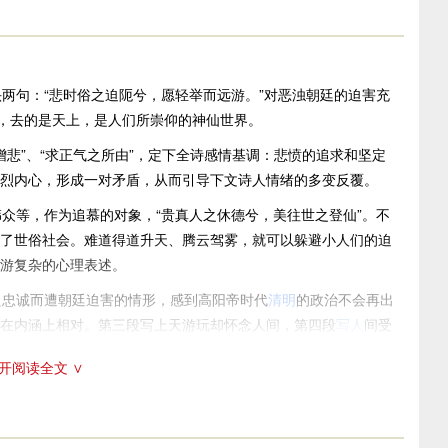
句：“悲时俗之迫阨兮，愿轻举而远游。”对恶浊朝廷的迫害充
”，去的是天上，是人们所崇仰的神仙世界。
”、“求正气之所由”，定下全诗感情基调：悲愤的追求和坚定
烈内心，形成一对矛盾，从而引导下文诗人情绪的多变反覆。
等，作为追慕的对象，“贵真人之休德兮，美往世之登仙”。不
了世俗社会。难道得道升天、腾云驾雾，就可以躲避小人们的迫
游复杂的心理表述。
忠诚而遭朝廷迫害的情形，感到高阳帝时代
清明
的政治不会再出
在内涵上相对。第三段写上天游玩却怀念人间，第四段
写人
间受
极，时左时右，使情绪澜翻不已。
开阅读全文 ∨
曰”二字，先重重地下断语：“春秋忽其不淹兮，奚久留此故
不能再留恋了，还是去飞天遨游吧！向南、向南，先向南方游
思想落实到行动。那么，诗人向谁请教远游的道理呢？第一位远