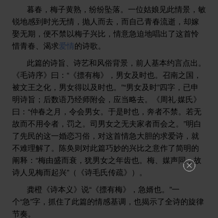
暮春，梅子黄熟，纷纷坠落。一位姑娘见此情景，敏
锐地感到时光无情，抛人而去，而自己青春流逝，却嫁
娶无期，便不禁以梅子兴比，情意急迫地唱出了这首怜
惜青春、渴求
爱情
的诗歌。
此篇的诗旨、诗艺和风俗背景，前人基本约言点出。
《毛诗序》曰：“《摽有梅》，男女及时也。召南之国，
被文王之化，男女得以及时也。”“男女及时”四字，已申
明诗旨；后数语乃经师附会，应当略去。《周礼·媒氏》
曰：“仲春之月，令会男女。于是时也，奔者不禁。若无
故而不用令者，罚之。司男女之无夫家者而会之。”明白
了先民的这一婚恋习俗，对这首情急大胆的求爱诗，就
不难理解了。陈奂则对此篇巧妙的兴比之意作了简明的
阐释：“梅由盛而衰，犹男女之年齿也。梅、媒声同，故
诗人见梅而起兴”（《诗毛氏传疏》）。
龚橙《诗本义》说“《摽有梅》，急婿也。”一
个“急”字，抓住了此篇的情感基调，也揭示了全诗的旋律
节奏。