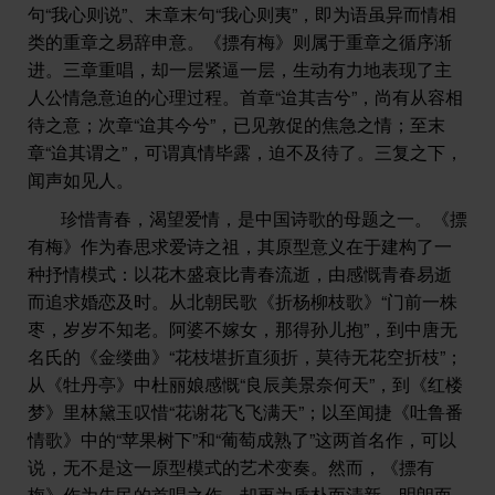
句“我心则说”、末章末句“我心则夷”，即为语虽异而情相
类的重章之易辞申意。《摽有梅》则属于重章之循序渐
进。三章重唱，却一层紧逼一层，生动有力地表现了主
人公情急意迫的心理过程。首章“迨其吉兮”，尚有从容相
待之意；次章“迨其今兮”，已见敦促的焦急之情；至末
章“迨其谓之”，可谓真情毕露，迫不及待了。三复之下，
闻声如见人。
珍惜青春，渴望爱情，是中国诗歌的母题之一。《摽
有梅》作为春思求爱诗之祖，其原型意义在于建构了一
种抒情模式：以花木盛衰比青春流逝，由感慨青春易逝
而追求婚恋及时。从北朝民歌《折杨柳枝歌》“门前一株
枣，岁岁不知老。阿婆不嫁女，那得孙儿抱”，到中唐无
名氏的《金缕曲》“花枝堪折直须折，莫待无花空折枝”；
从《牡丹亭》中杜丽娘感慨“良辰美景奈何天”，到《红楼
梦》里林黛玉叹惜“花谢花飞飞满天”；以至闻捷《吐鲁番
情歌》中的“苹果树下”和“葡萄成熟了”这两首名作，可以
说，无不是这一原型模式的艺术变奏。然而，《摽有
梅》作为先民的首唱之作，却更为质朴而清新，明朗而