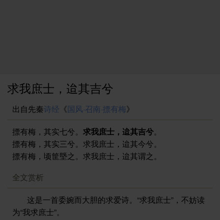
求我庶士，迨其吉兮
出自先秦
诗经
《
国风·召南·摽有梅
》
摽有梅，其实七兮。
求我庶士，迨其吉兮
。
摽有梅，其实三兮。求我庶士，迨其今兮。
摽有梅，顷筐塈之。求我庶士，迨其谓之。
全文赏析
这是一首委婉而大胆的求爱诗。“求我庶士”，不妨读
为“我求庶士”。