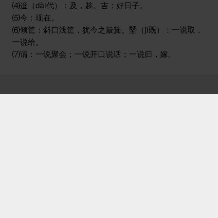
⑷迨（dài代）：及，趁。吉：好日子。
⑸今：现在。
⑹倾筐：斜口浅筐，犹今之簸箕。塈（jì既）：一说取，
一说给。
⑺谓：一说聚会；一说开口说话；一说归，嫁。