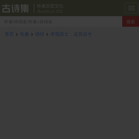
古
诗
搜索
集
导
首页
>
先秦
>
诗经
>
求我庶士，迨其吉兮
航