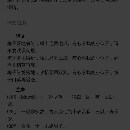
深情。
译文/注释
译文
梅子落地纷纷，树上还留七成。有心求我的小伙子，请
不要耽误良辰。
梅子落地纷纷，枝头只剩三成。有心求我的小伙子，到
今儿切莫再等。
梅子纷纷落地，收拾要用簸箕。有心求我的小伙子，快
开口莫再迟疑。
注释
⑴摽（biào鳔）：一说坠落，一说掷、抛。有：语助
词。
⑵七：一说非实数，古人以七到十表示多，三以下表示
少。
⑶庶：众多。士：未婚男子。