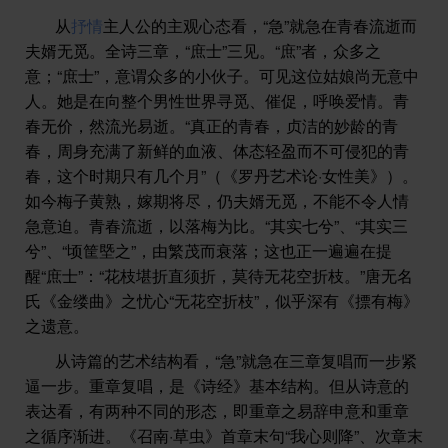
从
抒情
主人公的主观心态看，“急”就急在青春流逝而
夫婿无觅。全诗三章，“庶士”三见。“庶”者，众多之
意；“庶士”，意谓众多的小伙子。可见这位姑娘尚无意中
人。她是在向整个男性世界寻觅、催促，呼唤爱情。青
春无价，然流光易逝。“真正的青春，贞洁的妙龄的青
春，周身充满了新鲜的血液、体态轻盈而不可侵犯的青
春，这个时期只有几个月”（《罗丹艺术论·女性美》）。
如今梅子黄熟，嫁期将尽，仍夫婿无觅，不能不令人情
急意迫。青春流逝，以落梅为比。“其实七兮”、“其实三
兮”、“顷筐塈之”，由繁茂而衰落；这也正一遍遍在提
醒“庶士”：“花枝堪折直须折，莫待无花空折枝。”唐无名
氏《金缕曲》之忧心“无花空折枝”，似乎深有《摽有梅》
之遗意。
从诗篇的艺术结构看，“急”就急在三章复唱而一步紧
逼一步。重章复唱，是《诗经》基本结构。但从诗意的
表达看，有两种不同的形态，即重章之易辞申意和重章
之循序渐进。《召南·草虫》首章末句“我心则降”、次章末