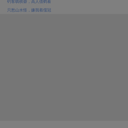
钓客嗔棋僻，高人借鹤看
只愁山水怪，嫌我着儒冠