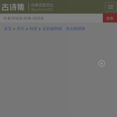
古
诗
搜索
集
导
首页
>
宋代
>
利登
>
近村烟势阔，傍水树阴寒
航