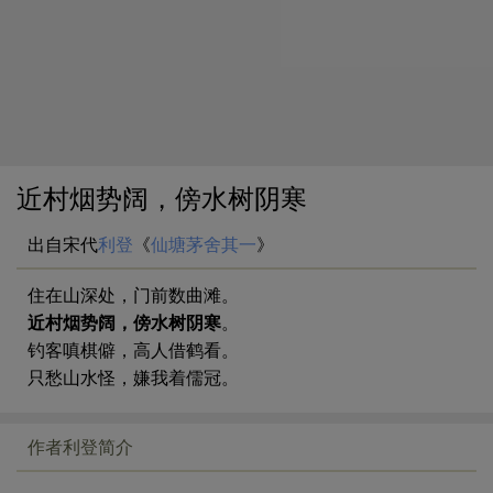
近村烟势阔，傍水树阴寒
出自宋代
利登
《
仙塘茅舍其一
》
住在山深处，门前数曲滩。
近村烟势阔，傍水树阴寒
。
钓客嗔棋僻，高人借鹤看。
只愁山水怪，嫌我着儒冠。
作者利登简介