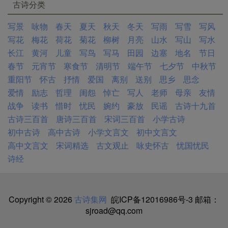
古诗分类
写景
咏物
春天
夏天
秋天
冬天
写雨
写雪
写风
写花
梅花
荷花
菊花
柳树
月亮
山水
写山
写水
长江
黄河
儿童
写鸟
写马
田园
边塞
地名
节日
春节
元宵节
寒食节
清明节
端午节
七夕节
中秋节
重阳节
怀古
抒情
爱国
离别
送别
思乡
思念
爱情
励志
哲理
闺怨
悼亡
写人
老师
母亲
友情
战争
读书
惜时
忧民
婉约
豪放
民谣
古诗十九首
古诗三百首
唐诗三百首
宋词三百首
小学古诗
初中古诗
高中古诗
小学文言文
初中文言文
高中文言文
宋词精选
古文观止
咏史怀古
忧国忧民
诗经
Copyright © 2026
古诗集网
皖ICP备12016986号-3
邮箱：
sjroad@qq.com