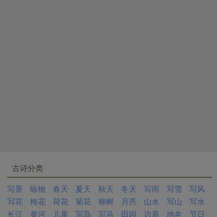
古诗分类
写景
咏物
春天
夏天
秋天
冬天
写雨
写雪
写风
写花
梅花
荷花
菊花
柳树
月亮
山水
写山
写水
长江
黄河
儿童
写鸟
写马
田园
边塞
地名
节日