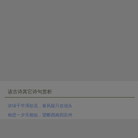
该古诗其它诗句赏析
浓绿千竿湑欲流，春风疑只在池头
相思一夕天相似，望断西南四百州