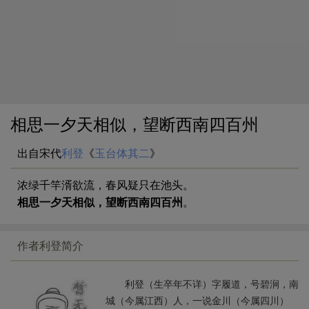
相思一夕天相似，望断西南四百州
出自宋代
利登
《
玉台体其二
》
浓绿千竿湑欲流，春风疑只在池头。
相思一夕天相似，望断西南四百州
。
作者利登简介
利登（生卒年不详）字履道，号碧涧，南
城（今属江西）人，一说金川（今属四川）