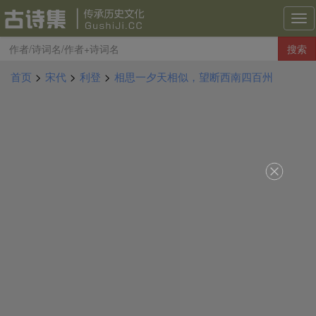
古
诗
搜索
集
导
首页
>
宋代
>
利登
>
相思一夕天相似，望断西南四百州
航