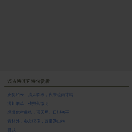
该古诗其它诗句赏析
麦陇如云，清风吹破，夜来疏雨才晴
满川烟草，残照落微明
缥缈危栏曲槛，遥天尽、日脚初平
青林外，参差暝霭，萦带远山横
孤城