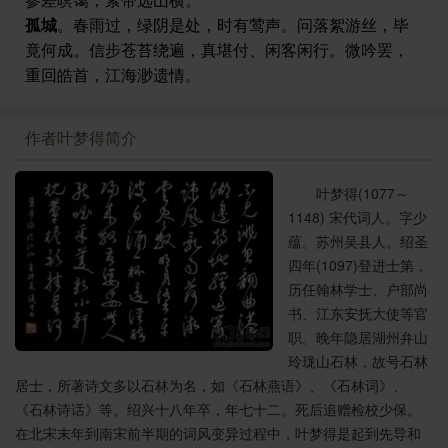
孤城
。春雨过，绿阴是处，时有莺声。问落絮游丝，毕
竟何成。信步苍苔绕遍，真堪付、闲客闲行。微吟罢，
重回皓首，江海渺遗情。
作者叶梦得简介
叶梦得(1077～
1148) 宋代词人。字少
蕴。苏州吴县人。绍圣
四年(1097)登进士第，
历任翰林学士、户部尚
书、江东安抚大使等官
职。晚年隐居湖州弁山
玲珑山石林，故号石林
居士，所著诗文多以石林为名，如《石林燕语》、《石林词》、
《石林诗话》等。绍兴十八年卒，年七十二。死后追赠检校少保。
在北宋末年到南宋前半期的词风变异过程中，叶梦得是起到先导和