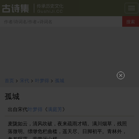
古
诗
搜索
集
导
航
首页
>
宋代
>
叶梦得
>
孤城
孤城
出自宋代
叶梦得
《
满庭芳
》
麦陇如云，清风吹破，夜来疏雨才晴。满川烟草，残照
落微明。缥缈危栏曲槛，遥天尽、日脚初平。青林外，
参差暝霭，萦带远山横。