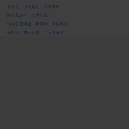
春雨过，绿阴是处，时有莺声
问落絮游丝，毕竟何成
信步苍苔绕遍，真堪付、闲客闲行
微吟罢，重回皓首，江海渺遗情