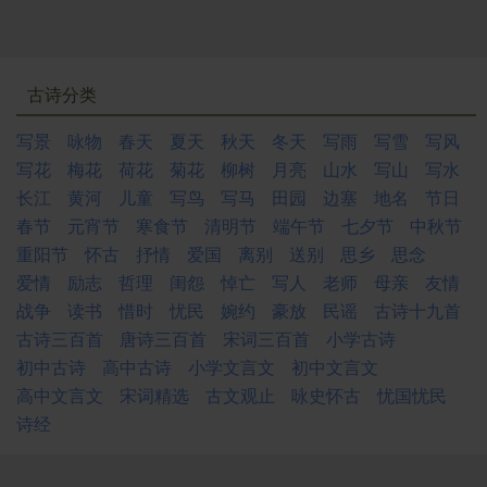
古诗分类
写景
咏物
春天
夏天
秋天
冬天
写雨
写雪
写风
写花
梅花
荷花
菊花
柳树
月亮
山水
写山
写水
长江
黄河
儿童
写鸟
写马
田园
边塞
地名
节日
春节
元宵节
寒食节
清明节
端午节
七夕节
中秋节
重阳节
怀古
抒情
爱国
离别
送别
思乡
思念
爱情
励志
哲理
闺怨
悼亡
写人
老师
母亲
友情
战争
读书
惜时
忧民
婉约
豪放
民谣
古诗十九首
古诗三百首
唐诗三百首
宋词三百首
小学古诗
初中古诗
高中古诗
小学文言文
初中文言文
高中文言文
宋词精选
古文观止
咏史怀古
忧国忧民
诗经