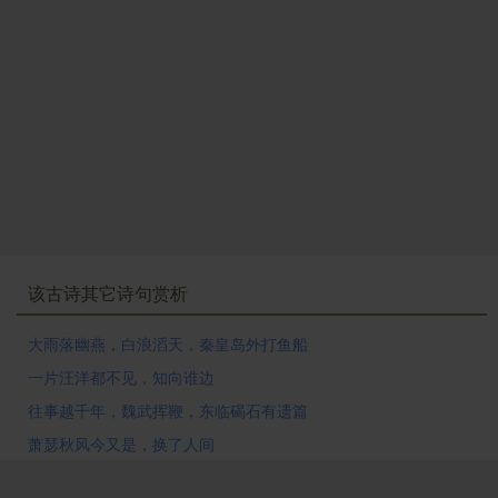
味深长，余韵悠远，将读者引向一个无限性的时空，去
寻味那无穷的言外之意。
该古诗其它诗句赏析
大雨落幽燕，白浪滔天，秦皇岛外打鱼船
一片汪洋都不见，知向谁边
往事越千年，魏武挥鞭，东临碣石有遗篇
萧瑟秋风今又是，换了人间