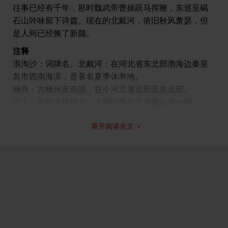
取轧于古人对大海惊涛骇浪的描写，但《浪淘沙》是小
往事已经有千年，那时魏武帝曹操跃马挥鞭，东巡至碣
令，不直铺叙，用精炼的设问句式写出来，化实为虚，
石山吟咏留下诗篇。现在的北戴河，依旧秋风萧瑟，但
以简驭繁，真乃神来之笔！与其说是写人写船，不如说
是人间已经换了新颜。
是以小衬大，将较小的意象置于广阔巨大的空间之中，
注释
进一步烘托渲染“白浪滔天”的威猛旷悍，突出风雨中的海
浪淘沙：词牌名。北戴河：在河北省东北部渤海边秦皇
天莫辨、浩茫混沌、旷荡无崖的景象，从而扩大作品的
岛市西南海滨，是著名夏季休养地。
空间容量，显示出一种寥廓深邃的宇宙感。
幽燕：古幽州及燕国，在今河北省北部及东北部。
上片写景，景中含情，而下片抒情，情中有景。秦皇
滔天：形容水势很大，大到好像与天连接起来一样。
岛外，白浪滔天，一片汪洋。此时此地此景，自然会使
秦皇岛：三面环海，是渤海湾一个不冻良港，现已设为
人联想起一千七百多年前曹操登临碣石山观海的历史往
展开阅读全文 ∨
市，相传秦始皇求仙曾到此，它因此得名。
事和那首著名的《观沧海》诗。“曹操是一个很有本事的
汪：指水势大，深且阔。
人，至少是一个英雄。”（鲁迅《魏晋风度及文章与药及
谁边：何处，哪里。
酒之关系》）东汉末年，豪强群起割据，“势利使人争，
往事：过去的事，这里指公元二百零七年（建安十二
嗣还自相戕。”（曹操《蒿里行》）连年混战，民不聊
年）曹操东征乌桓（古代部族名）经过碣石山时写下
生。曹操雄才崛起，挟天子以令诸侯，经过几十年的征
《观沧海》一诗之事；越：越过；千年：只是一个大概
战，终于扫荡了分裂割据的世族军阀和豪强势力，统一
数，实际已一千七百多年。
了中国北方，促进了生产的发展，在历史上具有一定的
魏武：即曹操（公元155~220年）。曹操死后，他儿子
进步作用。他同时又是一位著名的文学家，其诗“气雄力