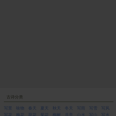
古诗分类
写景
咏物
春天
夏天
秋天
冬天
写雨
写雪
写风
写花
梅花
荷花
菊花
柳树
月亮
山水
写山
写水