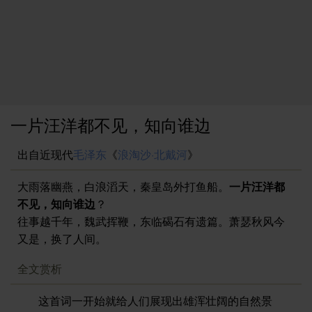
一片汪洋都不见，知向谁边
出自近现代
毛泽东
《
浪淘沙·北戴河
》
大雨落幽燕，白浪滔天，秦皇岛外打鱼船。
一片汪洋都
不见，知向谁边
？
往事越千年，魏武挥鞭，东临碣石有遗篇。萧瑟秋风今
又是，换了人间。
全文赏析
这首词一开始就给人们展现出雄浑壮阔的自然景