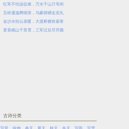
红军不怕远征难，万水千山只等闲
五岭逶迤腾细浪，乌蒙磅礴走泥丸
金沙水拍云崖暖，大渡桥横铁索寒
更喜岷山千里雪，三军过后尽开颜
古诗分类
写景
咏物
春天
夏天
秋天
冬天
写雨
写雪