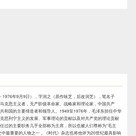
击溃了敌人多次的围追和堵截，战胜了军事上、政治上和自然界
的重兵把守，狡猾的敌人还拆掉河上泸定桥的木板，只留下十三
到达陕北革命根据地。
了大渡河，粉碎了蒋介石企图使红军成为第二个石达开的阴谋。
乌蒙”两句通过红军的主观感受直接表现了红军的英雄气概，这两
迹。
设计的两个感情穴位。“暖”字温馨喜悦，表现的是战胜困难的激
城岭，横亘在江西、湖南、两广之间。
两个形容词是精神的巨变，又是感情的裂变，含不尽之意于其中，
绵不断的样子。
回应。开端言“不怕”，结尾压“更喜”，强化了主题，升华了诗
等闲’之意。”
军过五岭、越乌蒙、渡金沙、抢大渡，从敌人的重围中杀出一条血
的交界处，北临金沙江，山势陡峭。1935年4月，红军长征经过
师已为时不远，战略大转移的目的已基本实现，与前面的种种喜
这是最后胜利即将到来的欢笑，以此作结，遂使全诗的乐观主义精
军战士的脚下，就像是一个小泥球一样。
6日－1976年9月9日），字润之（原作咏芝，后改润芝），笔名子
的马克思主义者，无产阶级革命家、战略家和理论家，中国共产
川省宜宾市的一段，云南等地也有支流。1935年5月，红军曾强
洋溢地赞扬了中国工农红军不畏艰险，英勇顽强的革命英雄主义和
和国的主要缔造者和领导人。1949至1976年，毛泽东担任中华
马克思列宁主义的发展、军事理论的贡献以及对共产党的理论贡献
水，在红军的眼中像是冒出的蒸汽一样。（云崖：高耸入云的山
任过的主要职务几乎全部称为主席，所以也被人们尊称为“毛主
，也有学者说意思为直译后的温暖。）
史中最重要的人物之一，《时代》杂志也将他评为20世纪最具影响