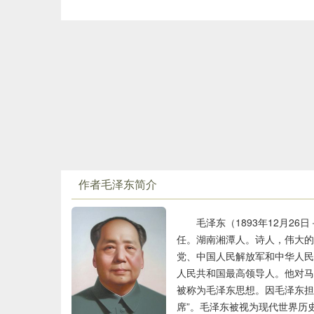
西、贵州、四川、云南、西藏、甘肃、陕西等十一省，
的一次战斗。大渡河的险恶也不亚于金沙江，且有敌人
的无数艰险，行军二万五千里，终于在1935年10月
根铁索。但是英勇的红军硬是冒着国军的枪林弹雨闯过
所以这两句所写的战斗都是具有典型意义的。“五岭”“
⑶难：艰难险阻。
句则是通过写景来记事，通过记事来表现红军的英雄事
⑷等闲：不怕困难，不可阻止。
颈联中的“暖”和“寒”这一对反义词，是诗人精心
⑸五岭：大庾岭，骑田岭，都庞岭，萌渚岭，越
动；“寒”字冷峻严酷，传递的是九死一生后的回味。
显无穷之趣于其外，摇曳多姿，起伏跌宕，张驰有致。
⑹逶迤：形容道路、山脉、河流等弯弯曲曲，连
“更喜岷山千里雪，三军过后尽开颜。”是对首联的
⑺细浪：作者自释：“把山比作‘细浪’、‘泥丸’，是‘
旨。“更喜”承上文而来，也是对上文的感情收束。红
⑻乌蒙：山名。乌蒙山，在贵州西部与云南东北部
作者毛泽东简介
路，自然令人欣喜。红军又翻岷山，进陕北，胜利大会
此地。
悦相比，它自然更胜一筹。“尽开颜”写三军的欢笑，
⑼泥丸：小泥球，整句意思说险峻的乌蒙山在红
神得到了进一步的兀现。
毛泽东（1893年12月2
任。湖南湘潭人。诗人，伟大
⑽金沙：金沙江，指长江上游自青海省玉树县至四
这首诗形象地概括了红军长征的战斗历程，热情
党、中国人民解放军和中华人民共
渡云南省禄劝县皎平渡渡口。
革命乐观主义精神。
人民共和国最高领导人。他对
⑾云崖暖：是指浪花拍打悬崖峭壁，溅起阵阵雾
被称为毛泽东思想。因毛泽东担
崖。暖：被一些学者指为红军巧渡金沙江后的欢快心情
席”。毛泽东被视为现代世界历