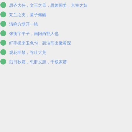
思齐大任，文王之母，思媚周姜，京室之妇
芄兰之支，童子佩觿
清晓方塘开一镜
张衡字平子，南阳西鄂人也
纤手搓来玉色匀，碧油煎出嫩黄深
观花匪禁，吞吐大荒
烈日秋霜，忠肝义胆，千载家谱