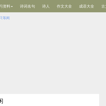
习资料
诗词名句
诗人
作文大全
成语大全
古
只等闲
闲