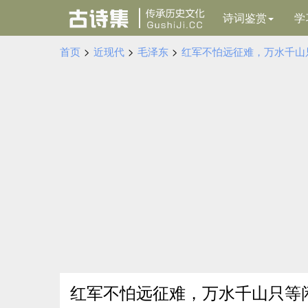
诗词鉴赏
学
首页
>
近现代
>
毛泽东
>
红军不怕远征难，万水千山
红军不怕远征难，万水千山只等