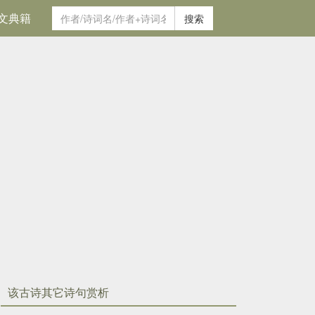
文典籍
搜索
该古诗其它诗句赏析