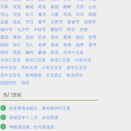
写风
写花
梅花
荷花
菊花
柳树
月亮
山水
写山
写水
长江
黄河
儿童
写鸟
写马
田园
边塞
地名
节日
春节
元宵节
寒食节
清明节
端午节
七夕节
中秋节
重阳节
怀古
抒情
爱国
离别
送别
思乡
思念
爱情
励志
哲理
闺怨
悼亡
写人
老师
母亲
友情
战争
读书
惜时
忧民
婉约
豪放
民谣
古诗十九首
古诗三百首
唐诗三百首
宋词三百首
小学古诗
初中古诗
高中古诗
小学文言文
初中文言文
高中文言文
宋词精选
古文观止
咏史怀古
忧国忧民
诗经
热门赏析
饮茶粤海未能忘，索句渝州叶正黄
崇祯五年十二月，余住西湖
神曲清浊酒，牡丹深浅花