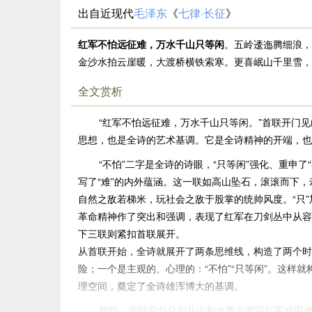
出自近现代
毛泽东
《
七律·长征
》
红军不怕远征难，万水千山只等闲
。五岭逶迤腾细浪，
金沙水拍云崖暖，大渡桥横铁索寒。更喜岷山千里雪，
全文赏析
“红军不怕远征难，万水千山只等闲。”首联开门
思想，也是全诗的艺术基调。它是全诗精神的开端，也
“不怕”二字是全诗的诗眼，“只等闲”强化、重申了
写了“难”的内外蕴涵。这一联如高山坠石，滚滚而下，
自然之敌若梯米，玩社会之敌于股掌的统帅风度。“只
革命精神作了突出和强调，表现了红军在刀剑丛中从容
下三联则紧扣首联展开。
从首联开始，全诗就展开了两条思维线，构造了两个时空
险；一个是主观的、心理的：“不怕”“只等闲”。这样
理空间，奠定了全诗雄浑博大的基调。
颔联、颈联四句分别从山和水两方面写红军对困难