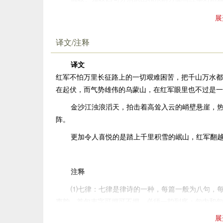
路线，选取了四个具有典型意义的地理名称，它们都是
展
诗词相比，以地名入诗的作法在该篇更为集中，所显示
调的是红军行军速度迅猛，气势不可阻挡，红军在画面
译文/注释
难”这个中心思想展开，强调红军对困难的蔑视，是红
衬红军的壮举。“腾”、“走”两个动词使山化静为动，
译文
出现败笔。但毛泽东却运用得很成功，这不仅是他具
红军不怕万里长征路上的一切艰难困苦，把千山万水都
在起伏，而气势雄伟的乌蒙山，在红军眼里也不过是一
“五岭逶迤腾细浪，乌蒙磅礴走泥丸。”一联是写
精神，也是毛主席常用的豪气拟物的手法。前两句是全
金沙江浊浪滔天，拍击着高耸入云的峭壁悬崖，
五岭、乌蒙本是客观的存在物，但当它进入诗人的视野
阵。
了的对象。五岭山脉弯弯曲曲，高高矮矮，绵延千里，
更加令人喜悦的是踏上千里积雪的岷山，红军翻
的细小的波浪。高大的乌蒙山脉也不过是往后滚动的小
大物也为翻腾着的细小的波浪，把那样高大的乌蒙山脉
于极小的对立关系，诗人充分地表现了红军的顽强豪迈
注释
比。写山是明线，写红军是暗线，动静结合，明暗结合
⑴七律：七律是律诗的一种，每篇一般为八句，
“金沙浪拍云崖暖，大渡桥横铁索寒。”一联是写
声韵，首句末字可押可不押，必须一韵到底；句内和句
有着重要的意义。金沙江宽阔而湍急，蒋介石梦想利用
展
⑵长征：1934年10月间，中央红军主力从中
江。如果说巧渡金沙江是红军战略战术最富有智慧、最