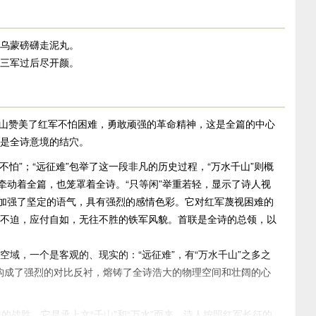
乌蒙磅礴走泥丸。
三军过后尽开颜。
见山赞美了红军不怕困难，勇敢顽强的革命精神，这是全篇的中心
是全诗意境的结穴。
“不怕”；“远征难”包举了这一段非凡的历史过程，“万水千山”则概
牵动着全篇，也笼罩着全诗。“只等闲”举重若轻，显示了诗人视
”加强了坚定的语气，具有强烈的感情色彩。它对红军蔑视困难的
不迫，应付自如，无往不胜的铁军风貌。首联是全诗的总领，以
域，一个是客观的、现实的：“远征难”，有“万水千山”之多之
就构成了强烈的对比反衬，熔铸了全诗浩大的物理空间和壮阔的心
的战胜，它是承上文“千山”和“万水”而来。诗人按照红军长征的