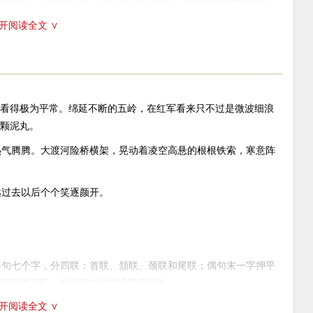
著名的天险，高度地概括了红军长征途中的“万水千山”。与其他
开阅读全文 ∨
的空间距离也更大。尤为不同的是：上面所例举的四句词，要强
中具有强烈的动感；而在该词中诗人则是围绕“红军不怕远征
军指战员内心世界的呈现，所以描写红军是隐态的，借山水来反
是红军精神的外显。一般说来，以地名入诗很难，地名多了很容易
备挫万物于笔端的诗才，更具备吐磅礴于寸心的诗情。
看得极为平常。绵延不断的五岭，在红军看来只不过是微波细浪
颗泥丸。
山，却将其戏称为“泥丸”这也是写红军万里远征，勇敢无畏的革命
诗的总纲，由三、四句开始是分述，也是对前两句的具体描写。
热气腾腾。大渡河险桥横架，晃动着凌空高悬的根根铁索，寒意阵
，也就成了审美的对象。所以它不再是单纯的山，而是被感情化
逶迤”、“磅礴”极言山之高大绵亘，在红军看来，也不过是腾跃着
越过去以后个个笑逐颜开。
泥球。这是多么新颖的比喻！把起伏绵延的五岭山脉这样的庞然
比作在脚下滚动的小泥球。想象奇特，夸张已极。通过两组极大
、不怕艰难险阻的英雄气概。从艺术手法上说，这是夸张和对
，反衬对比，十分巧妙。
每句七个字，分四联：首联、颔联、颈联和尾联；偶句末一字押平
水，也是写红军对水的征服。红军渡过金沙江和大渡河在长征史上
间要讲平仄，中间四句按常规要用对仗。
这一天险围歼红军于川、滇、黔边境。1935年5月红军巧渡金沙
开阅读全文 ∨
央革命根据地出发作战略大转移，经过福建、江西、广东、湖南、广
成功的一次战斗，那么强渡大渡河则是红军表现最勇敢、最顽强